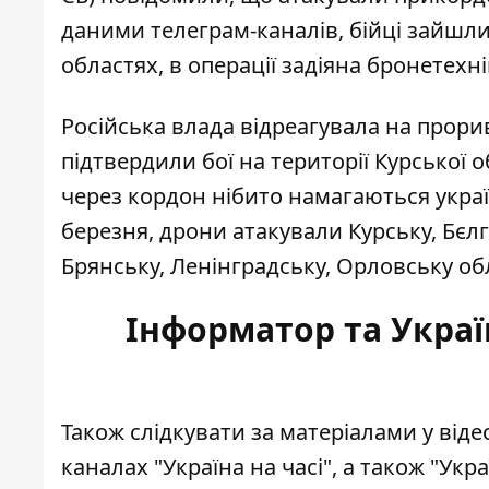
даними телеграм-каналів, бійці зайшли 
областях, в операції задіяна бронетехні
Російська влада відреагувала на
прори
підтвердили бої на території Курської
через кордон нібито намагаються українс
березня, дрони атакували Курську, Бєл
Брянську, Ленінградську, Орловську обл
Інформатор та Украї
Також слідкувати за матеріалами у від
каналах
"Україна на часі"
, а також
"Укра