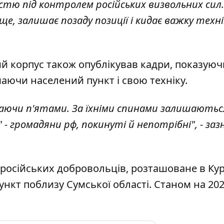
істю під контролем російських визвольних сил.
, залишає позаду позиції і кидає важку технік
 корпус також опублікував кадри, показуючи
шаючи населений пункт і свою техніку.
ваючи п'ятами. За їхніми спинами залишаютьс
 - громадяни рф, покинуті й непотрібні", - за
м російських добровольців, розташоване в Ку
нкт поблизу Сумської області. Станом на 202