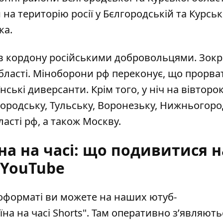
на територію росії у Бєлгородській та Курськ
ка.
в кордону російськими добровольцями
. Зок
 області. Міноборони рф переконує, що прорва
ькі диверсанти. Крім того, у ніч на вівторок
городську, Тульську, Воронезьку, Нижньогоро
асті рф, а також Москву.
на на часі: що подивитися н
YouTube
еоформаті ви можете на наших ютуб-
їна на часі Shorts"
. Там оперативно зʼявляють