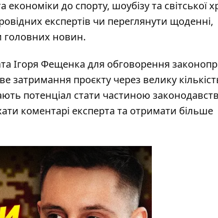
та економіки до спорту, шоубізу та світської х
ровідних експертів чи переглянути щоденні,
и головних новин.
ата Ігоря Фещенка для обговорення законопр
ве затримання проєкту через велику кількіст
мають потенціал стати частиною законодавств
хати коментарі експерта та отримати більше