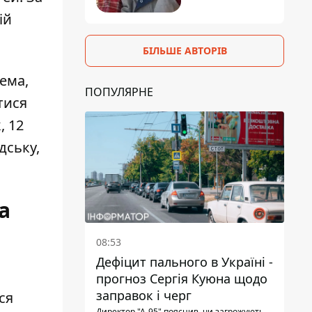
ій
БІЛЬШЕ АВТОРІВ
рема,
ПОПУЛЯРНЕ
тися
, 12
дську,
а
08:53
Дефіцит пального в Україні -
прогноз Сергія Куюна щодо
заправок і черг
ся
Директор "А-95" пояснив, чи загрожують