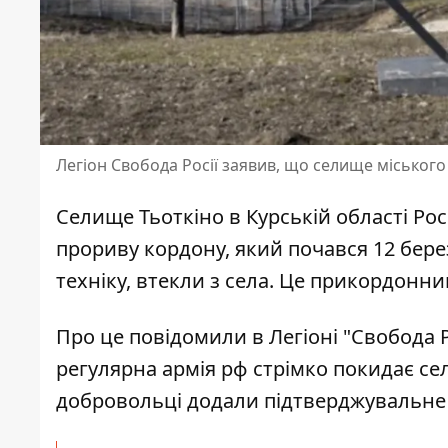
Легіон Свобода Росії заявив, що селище міського
Селище Тьоткіно в Курській області Ро
прориву кордону
, який почався 12 бере
техніку, втекли з села. Це прикордонн
Про це повідомили в Легіоні "Свобода Р
регулярна армія рф стрімко покидає сел
добровольці додали підтверджувальне 