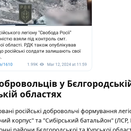
обровольців у Бєлгородські
ькій областях
овані російські добровольчі формування легі
чий корпус" та "Сибірський батальйон" (ЛСР, 
донні райони
Бєлгородської та Курської облас