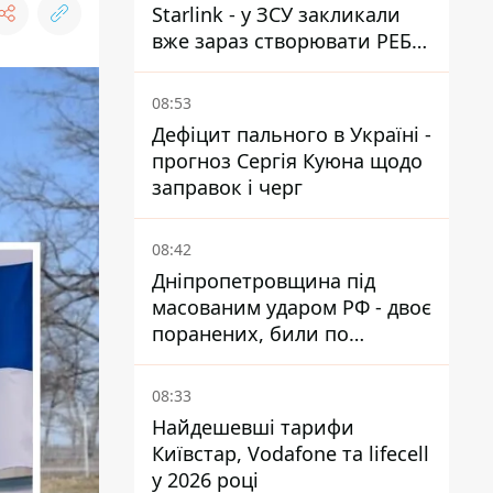
Starlink - у ЗСУ закликали
вже зараз створювати РЕБ
проти нової загрози
08:53
Дефіцит пального в Україні -
прогноз Сергія Куюна щодо
заправок і черг
08:42
Дніпропетровщина під
масованим ударом РФ - двоє
поранених, били по
Нікопольщині та
Синельниківщині
08:33
Найдешевші тарифи
Київстар, Vodafone та lifecell
у 2026 році