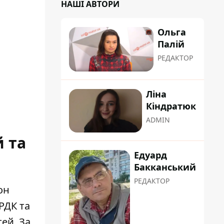
НАШІ АВТОРИ
Ольга
Палій
РЕДАКТОР
Ліна
Кіндратюк
ADMIN
й та
Едуард
Бакканський
РЕДАКТОР
он
РДК та
тей
. За