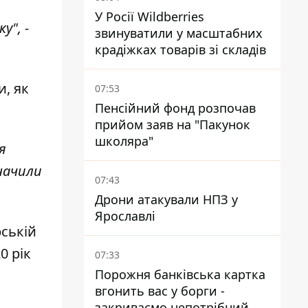
У Росії Wildberries
у", -
звинуватили у масштабних
крадіжках товарів зі складів
, як
07:53
Пенсійний фонд розпочав
прийом заяв на "Пакунок
школяра"
я
значили
07:43
Дрони атакували НПЗ у
Ярославлі
рській
0 рік
07:33
Порожня банківська картка
вгонить вас у борги -
закриваємо непотрібний