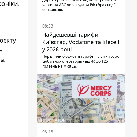
роніки.
черги на АЗС через удари РФ і брак водіїв
бензовозів.
08:33
Найдешевші тарифи
оєкту
Київстар, Vodafone та lifecell
у 2026 році
ь
Порівняли бюджетні тарифні плани трьох
а.
мобільних операторів - від 40 до 125
гривень на місяць.
08:13