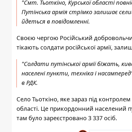
"Смт. Тьоткіно, Курської області повн
Путінська армія стрімко залишає селище
йдеться в повідомленні.
Своєю чергою Російський добровольчий
тікають солдати російської армії, зали
"Солдати путінської армії біжать, ки
населені пункти, техніка і насамперед"
в РДК.
Село Тьоткіно, яке зараз під контроле
області. Це прикордонний населений пу
там було зареєстровано 3 337 осіб.