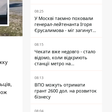
08:25
У Москві таємно поховали
генерал-лейтенанта Ігоря
Єрусалимова - міг загинути
від вибуху в ресторані
08:15
Чекати вже недовго - стало
відомо, коли відкриють
ажку
станції метро на
Виноградарі
08:13
ьців,
ВПО можуть отримати
грант 2600 дол. на розвиток
кож
бізнесу
08:04