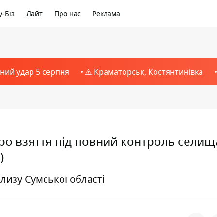
-Біз
Лайт
Про нас
Реклама
тний удар 5 серпня
⚠️ Краматорськ, Костянтинівка
про взяття під повний контроль селищ
)
изу Сумської області