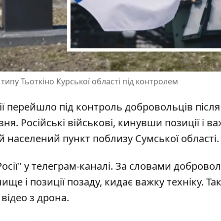
 типу Тьоткіно Курської області під контролем
сії перейшло під контроль добровольців
після
зня. Російські військові, кинувши позиції і в
ий населений пункт поблизу Сумської області.
осії" у телеграм-каналі. За словами добровол
ище і позиції позаду, кидає важку техніку. Та
відео з дрона.