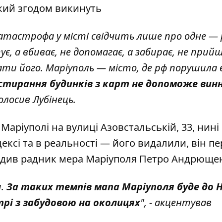
 який згодом викинуть
тастрофа у місті свідчить лише про одне — р
ує, а вбиває, не допомагає, а забирає, не прий
и його. Маріуполь — місто, де рф порушила в
 стирання будинків з карт не допоможе вин
голосив Лубінець.
Маріуполі на вулиці Азовстальській, 33, нині
ндексі та в реальності — його видалили, він п
ердив радник мера Маріуполя Петро Андрюще
и.
За таких темпів мапа Маріуполя буде до 
рі з забудовою на околицях
", - акцентував