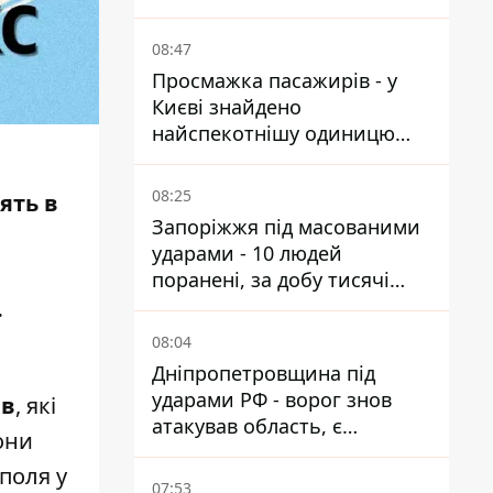
від атак
08:47
Просмажка пасажирів - у
Києві знайдено
найспекотнішу одиницю
громадського транспорту
08:25
ять в
Запоріжжя під масованими
ударами - 10 людей
поранені, за добу тисячі
атак
.
08:04
Дніпропетровщина під
ударами РФ - ворог знов
ів
, які
атакував область, є
они
руйнування та пожежі
поля у
07:53