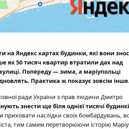
и на Яндекс картах будинки, які вони знос
ше як
50 тисяч квартир втратили дах над
 вулиці. Попереду — зима, а маріупольці
дновлять. Практика ж показує зовсім інше
вної ради України з прав людини Дмитро
нують знести ще біля однієї тисячі будинк
би приховати наслідки своїх бомбардувань, в
міста, тим самим перетворюючи історію Маріу