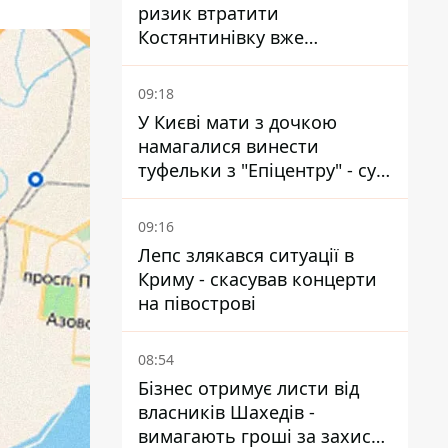
ризик втратити
Костянтинівку вже
найближчими місяцями
09:18
У Києві мати з дочкою
намагалися винести
туфельки з "Епіцентру" - суд
виніс вирок
09:16
Лепс злякався ситуації в
Криму - скасував концерти
на півострові
08:54
Бізнес отримує листи від
власників Шахедів -
вимагають гроші за захист