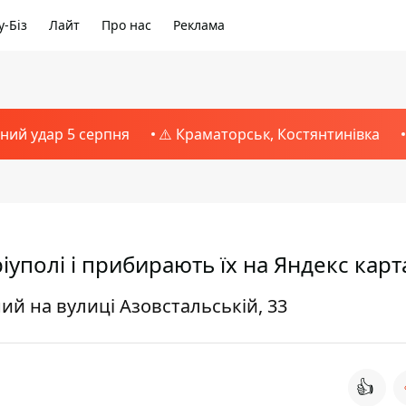
-Біз
Лайт
Про нас
Реклама
тний удар 5 серпня
⚠️ Краматорськ, Костянтинівка
уполі і прибирають їх на Яндекс карт
й на вулиці Азовстальській, 33
👍