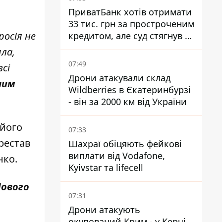
ПриватБанк хотів отримати
33 тис. грн за простроченим
осія не
кредитом, але суд стягнув з
боржниці лише 22 тис. грн
шла,
07:49
сі
Дрони атакували склад
ним
Wildberries в Єкатеринбурзі
- він за 2000 км від України
 його
07:33
ерестав
Шахраї обіцяють фейкові
виплати від Vodafone,
нко.
Kyivstar та lifecell
Нового
07:31
Дрони атакують
окупований Крим - у Керчі