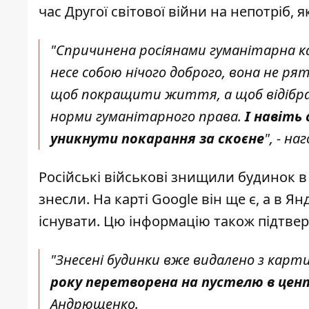
час Другої світової війни на непотріб,
"Спричинена росіянами гуманітарна ка
несе собою нічого доброго, вона не рят
щоб покращити життя, а щоб відібрат
норми гуманітарного права.
І навіть
уникнути покарання за скоєне
", - на
Російські військові знищили будинок в 
знесли. На карті Google він ще є, а в Я
існувати. Цю інформацію також підтв
"Знесені будинки вже видалено з карт
року перетворена на пустелю в цент
Андрющенко.