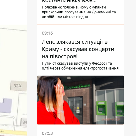
Костянтинівку вже
найближчими місяцями
Полковник пояснив, чому окупанти
прискорили просування на Донеччині та
як обійшли місто з півдня
09:16
Лепс злякався ситуації в
Криму - скасував концерти
на півострові
Путініст скасував виступи у Феодосії та
Ялті через обмеження електропостачання
07:53