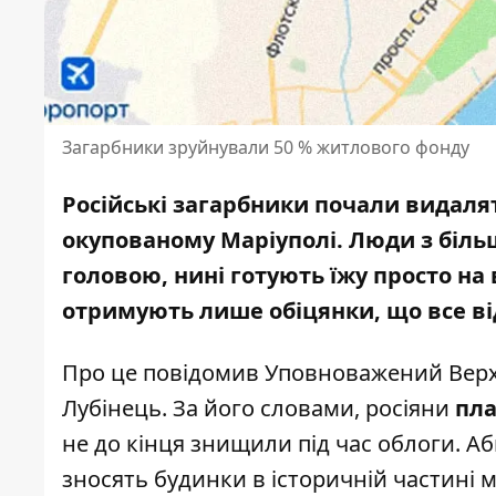
Загарбники зруйнували 50 % житлового фонду
Російські загарбники почали видалят
окупованому Маріуполі.
Люди з біль
головою, нині готують їжу просто на
отримують лише обіцянки, що все ві
Про це
повідомив
Уповноважений Верхо
Лубінець. За його словами, росіяни
пла
не до кінця знищили під час облоги. А
зносять будинки в історичній частині 