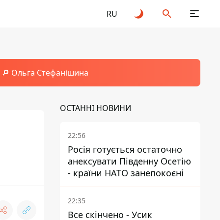
RU
🔎 Ольга Стефанішина
ОСТАННІ НОВИНИ
22:56
Росія готується остаточно
анексувати Південну Осетію
- країни НАТО занепокоєні
22:35
Все скінчено - Усик