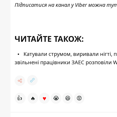
Підписатися на канал у Viber можна
ту
ЧИТАЙТЕ ТАКОЖ:
Катували струмом, виривали нігті, 
звільнені працівники ЗАЕС розповіли W
♥
👍
🔥
😭
😆
😡