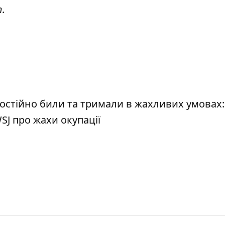
т
.
постійно били та тримали в жахливих умовах:
SJ про жахи окупації