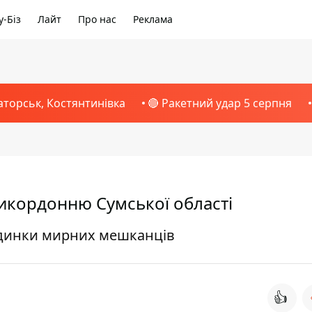
-Біз
Лайт
Про нас
Реклама
аторськ, Костянтинівка
🔴 Ракетний удар 5 серпня
рикордонню Сумської області
будинки мирних мешканців
👍