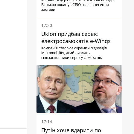
Баньков покинув СІЗО після внесення
застави
17:20
Uklon придбав сервіс
електросамокатів e-Wings
Компанія створює окремий підрозділ
Micromobility, який очолять
співзасновники сервісу самокатів.
17:14
Путін хоче вдарити по