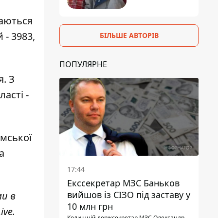
шаються
 - 3983,
БІЛЬШЕ АВТОРІВ
ПОПУЛЯРНЕ
. З
ласті -
умської
а
17:44
Екссекретар МЗС Баньков
вийшов із СІЗО під заставу у
ми в
10 млн грн
ive
.
Колишній держсекретар МЗС Олександр