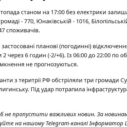
истопада станом на 17:00 без електрики зали
громаді - 770, Юнаківській - 1016, Білопільській
447 споживачів.
 застосовані планові (погодинні) відключення
2 через 6 годин (-2/+6). Із 06:00 до 22:00 по об
вимкнення не прогнозуються.
панти з теритрії РФ обстріляли три громади С
алигинську. Під удар потрапила інфраструктур
об не пропустити важливих новин. За новина
куйте на нашому Telegram-каналі
Інформатор L