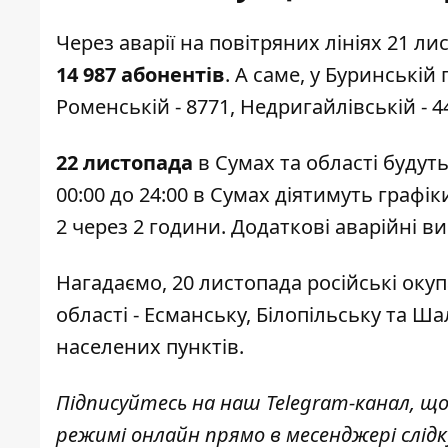
Через аварії на повітряних лініях 21 л
14 987 абонентів
. А саме, у Буринській 
Роменській - 8771, Недригайлівській - 
22 листопада
в Сумах та області будуть
00:00 до 24:00 в Сумах діятимуть графіки 
2 через 2 години. Додаткові аварійні 
Нагадаємо,
20 листопада російські оку
області
- Есманську, Білопільську та Ш
населених пунктів.
Підписуйтесь на наш
Telegram-канал
, щ
режимі онлайн прямо в месенджері слід