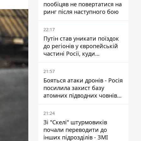
пообіцяв не повертатися на
ринг після наступного бою
22:17
Путін став уникати поїздок
до регіонів у європейській
частині Росії, куди
регулярно долітають дрони
21:57
Бояться атаки дронів - Росія
посилила захист базу
атомних підводних човнів
за 7400 км від України
21:24
Зі "Скелі" штурмовиків
почали переводити до
інших підрозділів - ЗМІ