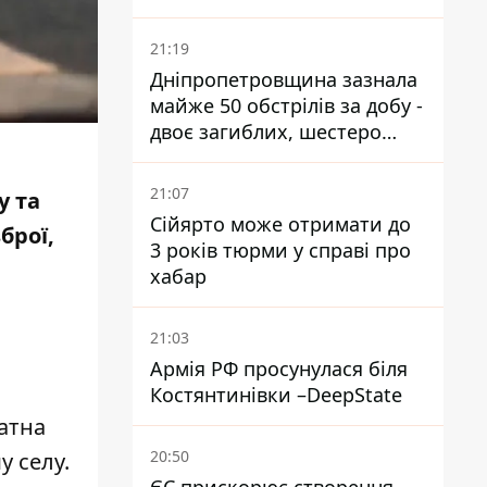
21:19
Дніпропетровщина зазнала
майже 50 обстрілів за добу -
двоє загиблих, шестеро
постраждалих
21:07
у та
Сійярто може отримати до
брої,
3 років тюрми у справі про
хабар
21:03
Армія РФ просунулася біля
Костянтинівки –DeepState
атна
20:50
у селу.