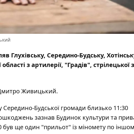
цький
яв Глухівську, Середино-Будську, Хотінськ
 області
з артилерії, "Градів", стрілецької з
Дмитро Живицький
.
 Середино-Будської громади близько 11:30
 Пошкоджень зазнав Будинок культури та прив
0 був ще один "прильот" із міномету по іншом