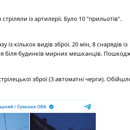
тріляли із артилерії. Було 10 "прильотів".
 із кількох видів зброї. 20 мін, 8 снарядів із
лися біля будинків мирних мешканців. Пошкодж
стрілецької зброї (3 автоматні черги). Обійшл