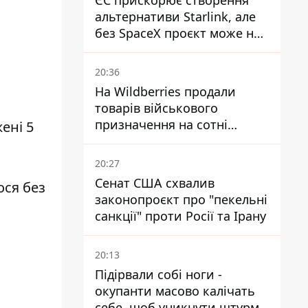
ЄС прискорює створення
альтернативи Starlink, але
без SpaceX проєкт може не
обійтися
20:36
На Wildberries продали
товарів військового
призначення на сотні
ені 5
мільйонів, але удари ЗСУ
змінили ситуацію
20:27
Сенат США схвалив
ося без
законопроєкт про "пекельні
санкції" проти Росії та Ірану
20:13
Підірвали собі ноги -
окупанти масово калічать
себе, щоб уникнути штурмів