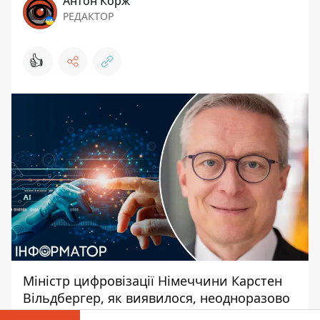
Антон Корж
РЕДАКТОР
👍
Міністр цифровізації Німеччини Карстен
Вільдбергер, як виявилося, неодноразово
виступав з офіційними промовами,
тексти