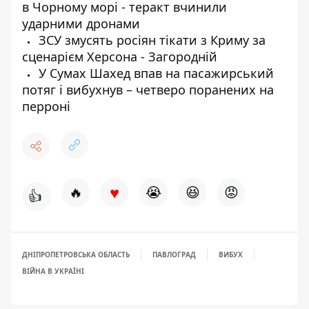
в Чорному морі - теракт вчинили
ударними дронами
ЗСУ змусять росіян тікати з Криму за
сценарієм Херсона - Загородній
У Сумах Шахед впав на пасажирський
потяг і вибухнув – четверо поранених на
перроні
♥
🔥
😭
😆
😡
👍
ДНІПРОПЕТРОВСЬКА ОБЛАСТЬ
ПАВЛОГРАД
ВИБУХ
ВІЙНА В УКРАЇНІ