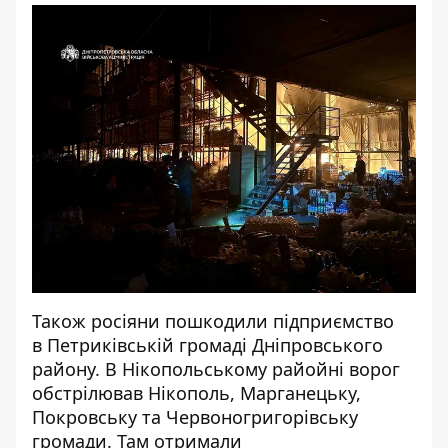
Також росіяни пошкодили підприємство
в Петриківській громаді Дніпровського
району. В Нікопольському райойні ворог
обстрілював Нікополь, Марганецьку,
Покровську та Червоногригорівську
громади. Там отримали