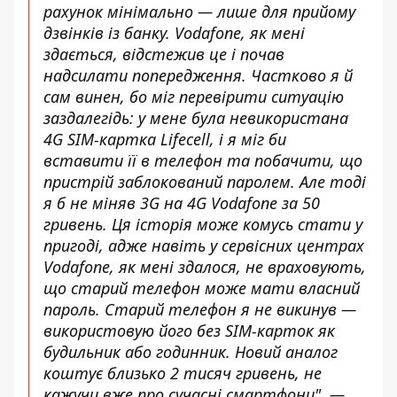
рахунок мінімально — лише для прийому
дзвінків із банку. Vodafone, як мені
здається, відстежив це і почав
надсилати попередження. Частково я й
сам винен, бо міг перевірити ситуацію
заздалегідь: у мене була невикористана
4G SIM-картка Lifecell, і я міг би
вставити її в телефон та побачити, що
пристрій заблокований паролем. Але тоді
я б не міняв 3G на 4G Vodafone за 50
гривень. Ця історія може комусь стати у
пригоді, адже навіть у сервісних центрах
Vodafone, як мені здалося, не враховують,
що старий телефон може мати власний
пароль. Старий телефон я не викинув —
використовую його без SIM-карток як
будильник або годинник. Новий аналог
коштує близько 2 тисяч гривень, не
кажучи вже про сучасні смартфони", —