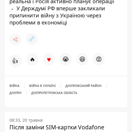
реальна і Росія активно планує операції
У Держдумі РФ вперше закликали
припинити війну з Україною через
проблеми в економіці
♥
🔥
😭
😆
😡
👍
ВІЙНА
ВІЙНА В УКРАЇНІ
ДНІПРОВСЬКИЙ РАЙОН
ДНІПРО
ДНІПРОПЕТРОВСЬКА ОБЛАСТЬ
08:33, 20 травня
Після заміни SIM-картки Vodafone