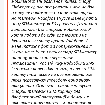
мобільного: він розпізнає тільки стару
SIM-картку, але працювати з нею не дає,
а нову не приймає — бо я не знаю пароль
на телефон. Vodafone змусив мене купити
нову SIM-картку за 50 гривень і фактично
залишитися без старого мобільного. Я
хотів подати до суду, але юристи не
беруться за справу проти Vodafone. У
мене також є фото з попередженнями:
"якщо не змінити вашу стару SIM-картку
на нову, вона скоро перестане
працювати". Час від часу надходили SMS
із такими попередженнями, а інколи SIM-
картку тимчасово не розпізнавали, але
після перезапуску телефону вона знову
працювала. Оскільки я використовував
старий телефон і SIM-картку для
двофакторної авторизації в банку, це
викликало занепокоєння. Я поповнював