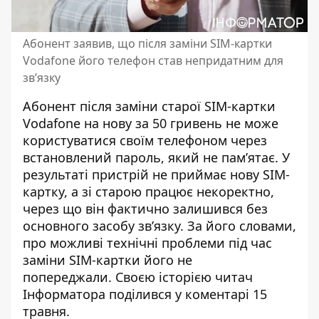
Абонент заявив, що після заміни SIM-картки
Vodafone його телефон став непридатним для
зв’язку
Абонент після заміни старої SIM-картки
Vodafone на нову за 50 гривень не може
користуватися своїм телефоном через
встановлений пароль, який не пам’ятає. У
результаті пристрій не
приймає нову SIM-
картку
, а зі старою працює некоректно,
через що він фактично залишився без
основного засобу зв’язку. За його словами,
про можливі технічні проблеми під час
заміни SIM-картки його не
попереджали. Своєю історією читач
Інформатора поділився у коментарі 15
травня.