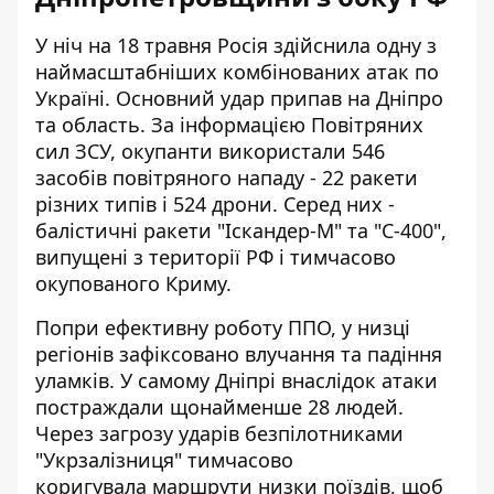
У ніч на 18 травня Росія здійснила одну з
наймасштабніших комбінованих атак по
Україні. Основний удар припав на Дніпро
та область. За інформацією Повітряних
сил ЗСУ, окупанти використали
546
засобів повітряного нападу
- 22 ракети
різних типів і 524 дрони. Серед них -
балістичні ракети "Іскандер-М" та "С-400",
випущені з території РФ і тимчасово
окупованого Криму.
Попри ефективну роботу ППО, у низці
регіонів зафіксовано влучання та
падіння
уламків
. У самому Дніпрі внаслідок атаки
постраждали щонайменше 28 людей.
Через загрозу ударів безпілотниками
"Укрзалізниця" тимчасово
коригувала
маршрути низки поїздів
, щоб