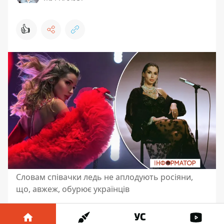
👍
Словам співачки ледь не аплодують росіяни,
що, авжеж, обурює українців
Українська співачка
Світлана Лобода
(LOBODA) рідко дає інтерв’ю. І це не дивно.