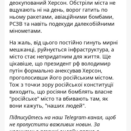
деокупований Херсон.
Обстріли міста не
вщухають
ні на день, ворог гатить по
ньому ракетами, авіаційними бомбами,
РСЗВ та навіть подекуди далекобійними
мінометами.
На жаль, від цього постійно гинуть мирні
мешканці, руйнується інфраструктура, а
місто стає непридатним
для життя. Ще
цікавіше, що президент рф володимир
путін формально анексував Херсон,
проголосивши його російським містом.
Тож з точки зору російської конституції
виходить, що росіяни бомблять власне
"російське" місто та вбивають там, як
вони кажуть, "наших людей".
Підписуйтесь на наш
Telegram-канал
, щоб
не пропустити важливих новин. За