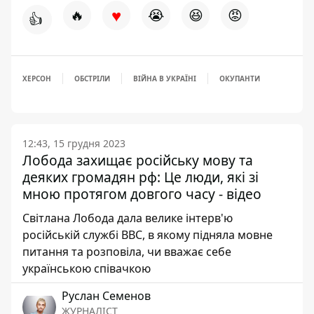
♥
🔥
😭
😆
😡
👍
ХЕРСОН
ОБСТРІЛИ
ВІЙНА В УКРАЇНІ
ОКУПАНТИ
12:43, 15 грудня 2023
Лобода захищає російську мову та
деяких громадян рф: Це люди, які зі
мною протягом довгого часу - відео
Світлана Лобода дала велике інтерв'ю
російській службі BBC, в якому підняла мовне
питання та розповіла, чи вважає себе
українською співачкою
Руслан Семенов
ЖУРНАЛІСТ