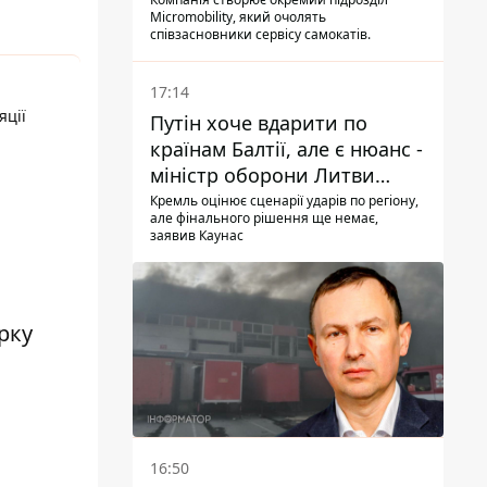
Micromobility, який очолять
співзасновники сервісу самокатів.
17:14
яції
Путін хоче вдарити по
країнам Балтії, але є нюанс -
міністр оборони Литви
зробив заяву
Кремль оцінює сценарії ударів по регіону,
але фінального рішення ще немає,
заявив Каунас
рку
16:50