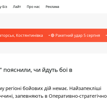
-Біз
Лайт
Про нас
Реклама
аторськ, Костянтинівка
🔴 Ракетний удар 5 серпня
" пояснили, чи йдуть бої в
му регіоні бойових дій немає. Найзапекліші
еччині, запевняють в Оперативно-стратегічн