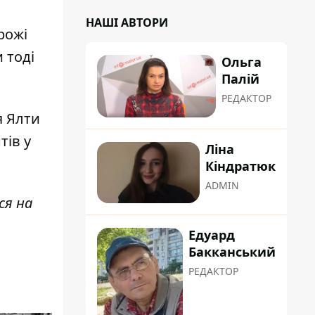
НАШІ АВТОРИ
рожі
 тоді
Ольга
Палій
РЕДАКТОР
я Ялти
тів у
Ліна
Кіндратюк
ADMIN
ся на
Едуард
Бакканський
РЕДАКТОР