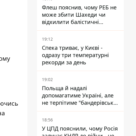
Флеш пояснив, чому РЕБ не
може збити Шахеди чи
відхилити балістичні
ракети
19:12
Спека триває, у Києві -
одразу три температурні
ному
рекорди за день
19:02
Польща й надалі
допомагатиме Україні, але
не терпітиме "бандерівської
аючись
символіки" - Навроцький
на
18:56
У ЦПД пояснили, чому Росія
залучає КНДР до війни - це