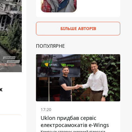
БІЛЬШЕ АВТОРІВ
ПОПУЛЯРНЕ
х
17:20
Uklon придбав сервіс
електросамокатів e-Wings
Компанія створює окремий підрозділ