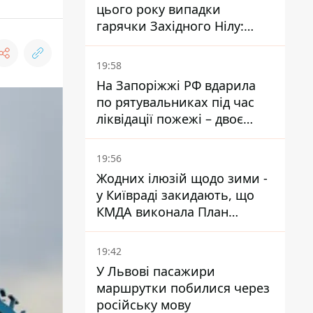
цього року випадки
гарячки Західного Нілу:
двоє людей заразилися
після укусів комарів
19:58
На Запоріжжі РФ вдарила
по рятувальниках під час
ліквідації пожежі – двоє
поранених
19:56
Жодних ілюзій щодо зими -
у Київраді закидають, що
КМДА виконала План
стійкості на 20%
19:42
У Львові пасажири
маршрутки побилися через
російську мову