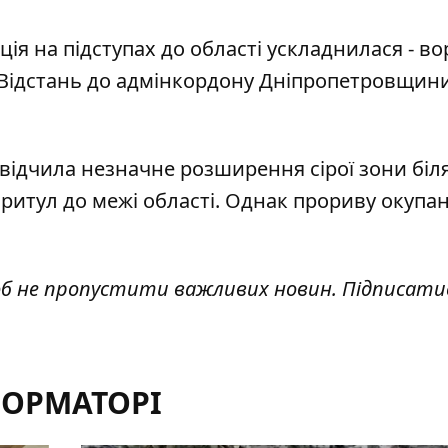
ія на підступах до області ускладнилася - во
 Відстань до адмінкордону Дніпропетровщини
асвідчила незначне
розширення сірої зони
біл
ритул до межі області. Однак прориву окупан
об не пропустити важливих новин. Підписати
ФОРМАТОРІ