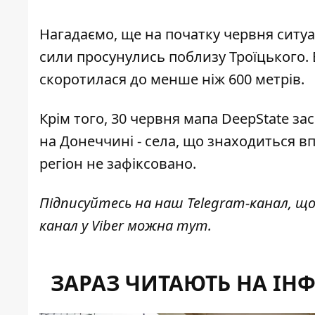
Нагадаємо, ще на початку червня ситуац
сили просунулись поблизу Троїцького.
скоротилася до менше
ніж 600 метрів
.
Крім того, 30 червня мапа DeepState з
на Донеччині - села, що знаходиться вп
регіон не зафіксовано.
Підписуйтесь на наш
Telegram-канал
, щ
канал у Viber можна
тут
.
ЗАРАЗ ЧИТАЮТЬ НА ІН