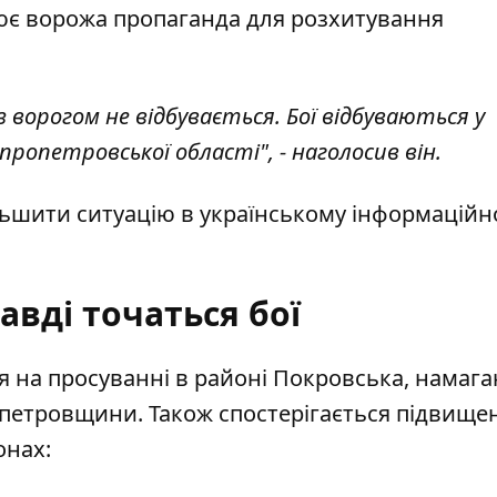
плює ворожа пропаганда для розхитування
з ворогом не відбувається. Бої відбуваються у
пропетровської області", - наголосив він.
ільшити ситуацію в українському інформацій
авді точаться бої
я на просуванні в районі Покровська, намаг
опетровщини
. Також спостерігається підвище
онах: