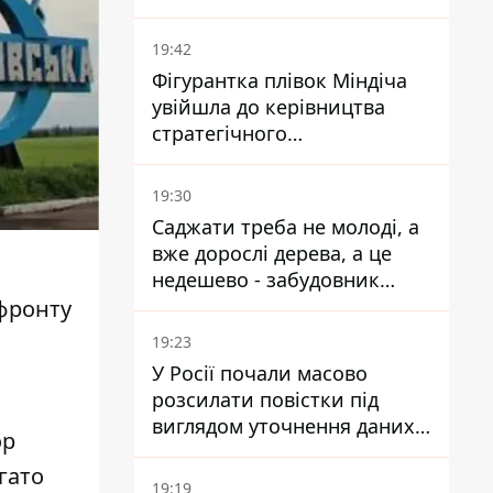
19:42
Фігурантка плівок Міндіча
увійшла до керівництва
стратегічного
держпідприємства -
працювала в Енергоатомі та
19:30
була заступницею
Саджати треба не молоді, а
Галущенка
вже дорослі дерева, а це
недешево - забудовник
Ніконов
 фронту
19:23
У Росії почали масово
розсилати повістки під
виглядом уточнення даних
ор
для набору контрактників
гато
19:19