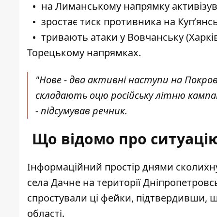
на Лиманському напрямку активізув
зростає тиск противника на Куп’янс
тривають атаки у Вовчанську (Харкі
Торецькому напрямках.
"Нове - два активні наступи на Покров
складають оцю російську літню кампанію
- підсумував речник.
Що відомо про ситуаці
Інформаційний простір днями сколихну
села Дачне
на території Дніпропетровсь
спростували ці фейки, підтвердивши, 
області.