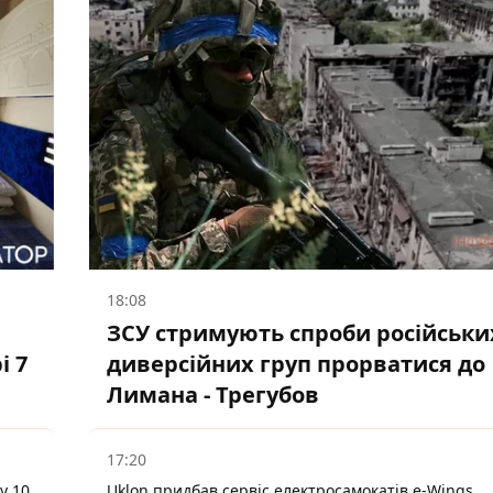
18:08
ЗСУ стримують спроби російськи
і 7
диверсійних груп прорватися до
Лимана - Трегубов
17:20
у 10
Uklon придбав сервіс електросамокатів e-Wings