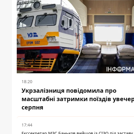
18:20
Укрзалізниця повідомила про
масштабні затримки поїздів увечер
серпня
17:44
Екссекретар МЗС Баньков вийшов із СІЗО під заставу 