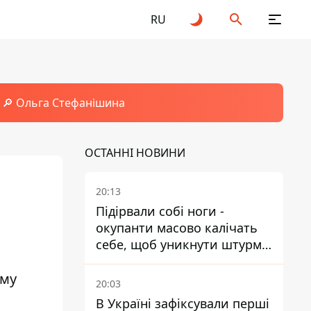
RU
🔎 Ольга Стефанішина
ОСТАННІ НОВИНИ
20:13
Підірвали собі ноги -
окупанти масово калічать
себе, щоб уникнути штурмів
- ГУР
ому
20:03
В Україні зафіксували перші