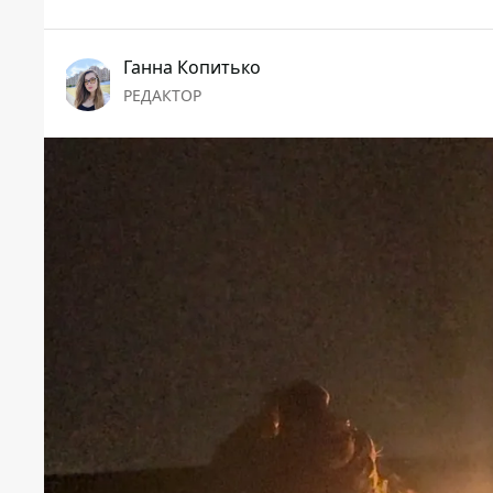
Ганна Копитько
РЕДАКТОР