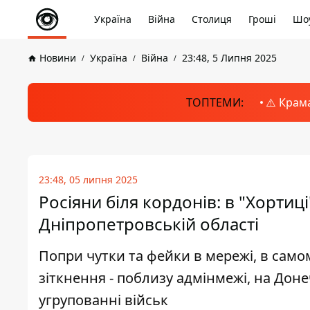
Україна
Війна
Столиця
Гроші
Шоу
Новини
Україна
Війна
23:48, 5 Липня 2025
ТОПТЕМИ:
⚠️ Крам
23:48, 05 липня 2025
Росіяни біля кордонів: в "Хортиці
Дніпропетровській області
Попри чутки та фейки в мережі, в само
зіткнення - поблизу адмінмежі, на Дон
угрупованні військ