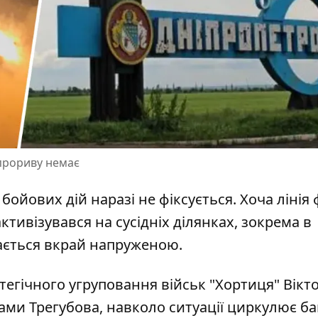
прориву немає
 бойових дій наразі не фіксується. Хоча лінія
активізувався на сусідніх ділянках, зокрема в
шається вкрай напруженою.
егічного угруповання військ "Хортиця" Вікт
вами Трегубова, навколо ситуації циркулює ба