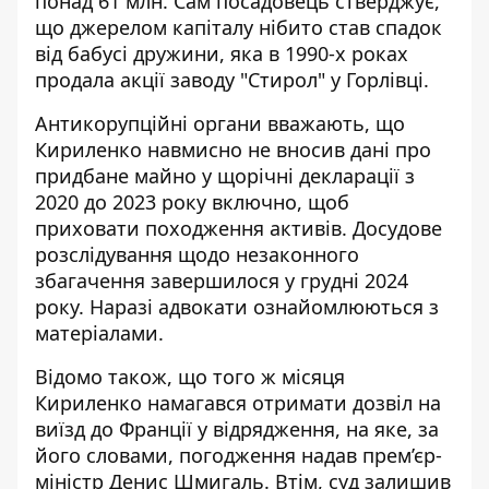
понад 61 млн. Сам посадовець стверджує,
що джерелом капіталу нібито став спадок
від бабусі дружини, яка в 1990-х роках
продала акції заводу "Стирол" у Горлівці.
Антикорупційні органи вважають, що
Кириленко навмисно не вносив дані про
придбане майно у щорічні декларації з
2020 до 2023 року включно, щоб
приховати походження активів. Досудове
розслідування щодо незаконного
збагачення завершилося у грудні 2024
року. Наразі адвокати ознайомлюються з
матеріалами.
Відомо також, що того ж місяця
Кириленко намагався отримати дозвіл на
виїзд до Франції у відрядження, на яке, за
його словами, погодження надав прем’єр-
міністр Денис Шмигаль. Втім, суд залишив