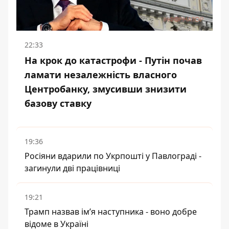
22:33
На крок до катастрофи - Путін почав
ламати незалежність власного
Центробанку, змусивши знизити
базову ставку
19:36
Росіяни вдарили по Укрпошті у Павлограді -
загинули дві працівниці
19:21
Трамп назвав імʼя наступника - воно добре
відоме в Україні