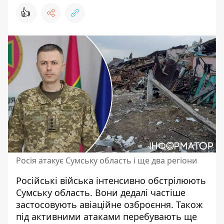
👍
Росія атакує Сумську область і ще два регіони
Російські війська
інтенсивно обстрілюють
Сумську область
. Вони дедалі частіше
застосовують авіаційне озброєння. Також
під активними атаками перебувають ще