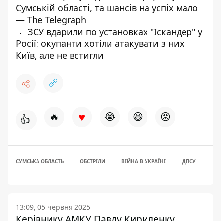
Сумській області, та шансів на успіх мало
— The Telegraph
ЗСУ вдарили по установках "Іскандер" у
Росії: окупанти хотіли атакувати з них
Київ, але не встигли
♥
🔥
😭
😆
😡
👍
СУМСЬКА ОБЛАСТЬ
ОБСТРІЛИ
ВІЙНА В УКРАЇНІ
ДПСУ
13:09, 05 червня 2025
Керівнику АМКУ Павлу Кириленку