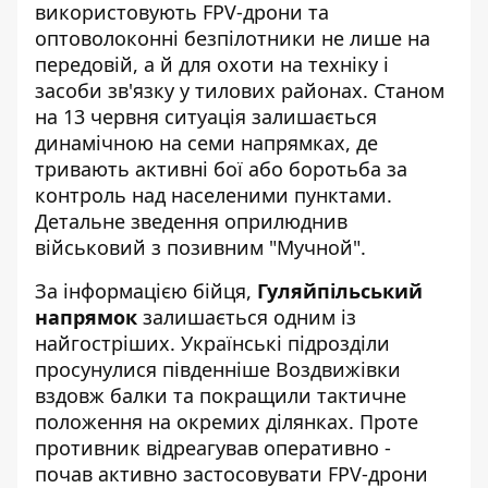
використовують FPV-дрони та
оптоволоконні безпілотники не лише на
передовій, а й для охоти на техніку і
засоби зв'язку у тилових районах. Станом
на 13 червня
ситуація залишається
динамічною
на семи напрямках, де
тривають активні бої або боротьба за
контроль над населеними пунктами.
Детальне зведення оприлюднив
військовий з позивним "Мучной".
За інформацією бійця,
Гуляйпільський
напрямок
залишається одним із
найгостріших
. Українські підрозділи
просунулися південніше Воздвижівки
вздовж балки та покращили тактичне
положення на окремих ділянках. Проте
противник відреагував оперативно -
почав активно застосовувати FPV-дрони