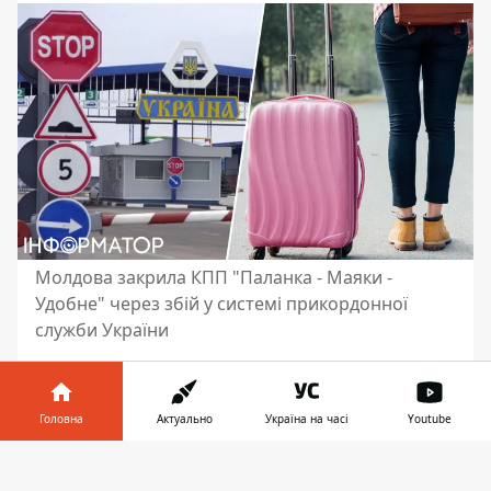
Молдова закрила КПП "Паланка - Маяки -
Удобне" через збій у системі прикордонної
служби України
Ще один прикордонний пункт пропуску
між Україною та сусідньою країною
Головна
Актуально
Україна на часі
Youtube
тимчасово припинив роботу - цього разу
через технічні проблеми на українській
Інформатор у
Завантажити
стороні.
Польща також нещодавно
телефоні
👉