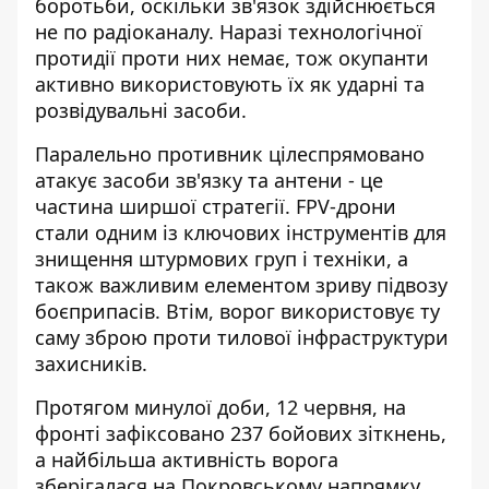
боротьби, оскільки зв'язок здійснюється
не по радіоканалу. Наразі технологічної
протидії проти них немає, тож окупанти
активно використовують їх як ударні та
розвідувальні засоби.
Паралельно противник цілеспрямовано
атакує засоби зв'язку та антени - це
частина ширшої стратегії. FPV-дрони
стали одним із ключових інструментів для
знищення штурмових груп і техніки, а
також важливим елементом зриву підвозу
боєприпасів. Втім, ворог використовує ту
саму зброю проти тилової інфраструктури
захисників.
Протягом минулої доби, 12 червня, на
фронті зафіксовано
237 бойових зіткнень
,
а найбільша активність ворога
зберігалася на Покровському напрямку.