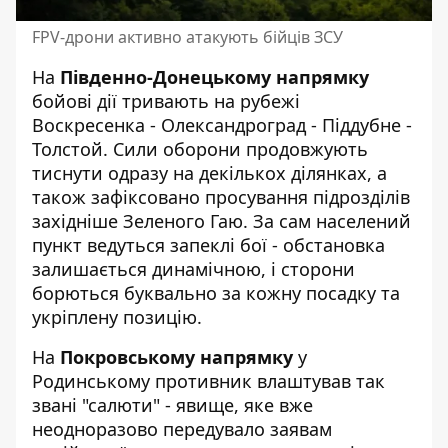
FPV-дрони активно атакують бійців ЗСУ
На
Південно-Донецькому напрямку
бойові дії тривають на рубежі
Воскресенка - Олександроград - Піддубне -
Толстой. Сили оборони продовжують
тиснути одразу на декількох ділянках, а
також зафіксовано просування підрозділів
західніше Зеленого Гаю. За сам населений
пункт ведуться запеклі бої - обстановка
залишається динамічною, і сторони
борються буквально за кожну посадку та
укріплену позицію.
На
Покровському напрямку
у
Родинському противник влаштував так
звані "салюти" - явище, яке вже
неодноразово передувало заявам