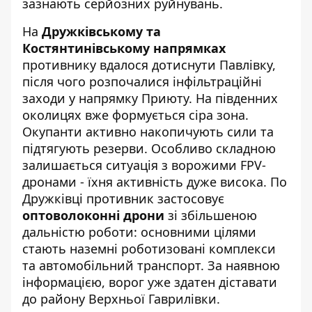
зазнають серйозних руйнувань.
На
Дружківському та
Костянтинівському напрямках
противнику вдалося дотиснути Павлівку,
після чого розпочалися інфільтраційні
заходи у напрямку Приюту. На південних
околицях вже формується сіра зона.
Окупанти активно накопичують сили та
підтягують резерви. Особливо складною
залишається ситуація з ворожими FPV-
дронами - їхня активність дуже висока. По
Дружківці противник застосовує
оптоволоконні дрони
зі збільшеною
дальністю роботи: основними цілями
стають наземні роботизовані комплекси
та автомобільний транспорт. За наявною
інформацією, ворог уже здатен діставати
до району Верхньої Гаврилівки.