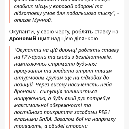
слабких місць у ворожій обороні та
підготовку умов для подальшого тиску", -
описав Мучной.
Окупанти, у свою чергу, роблять ставку на
дроновий щит
над цією ділянкою
"Окупанти на цій ділянці роблять ставку
на FPV-дрони та скиди з безпілотників,
намагаючись стримати будь-яке
просування та завдати втрат нашим
штурмовим групам ще на підходах до
позицій. Через високу насиченість неба
дронами - ситуація залишається
напруженою, а будь-який рух потребує
максимальної обережності та
постійного прикриття засобами РЕБ і
власними БпЛА. Загалом бої на напрямку
тривають, а обидві сторони