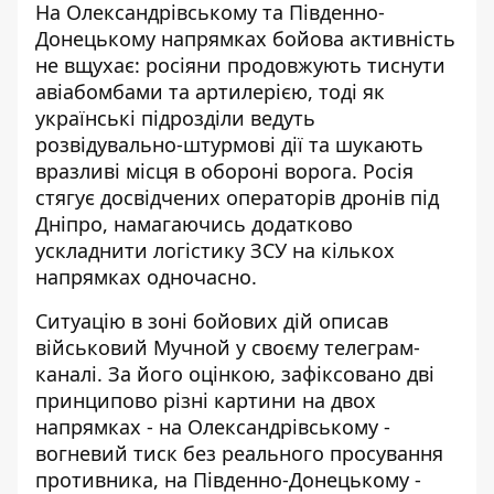
На Олександрівському та Південно-
Донецькому напрямках бойова активність
не вщухає: росіяни продовжують тиснути
авіабомбами та артилерією, тоді як
українські підрозділи ведуть
розвідувально-штурмові дії та шукають
вразливі місця в обороні ворога.
Росія
стягує досвідчених операторів дронів під
Дніпро
, намагаючись додатково
ускладнити логістику ЗСУ на кількох
напрямках одночасно.
Ситуацію в зоні бойових дій описав
військовий Мучной у своєму телеграм-
каналі. За його оцінкою, зафіксовано дві
принципово різні картини на
двох
напрямка
х - на Олександрівському -
вогневий тиск без реального просування
противника, на Південно-Донецькому -