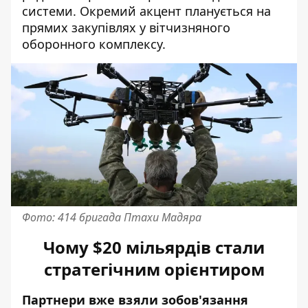
системи. Окремий акцент планується на
прямих закупівлях у вітчизняного
оборонного комплексу.
Фото: 414 бригада Птахи Мадяра
Чому $20 мільярдів стали
стратегічним орієнтиром
Партнери вже взяли зобов'язання