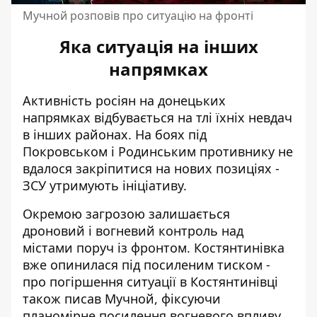
Мучной розповів про ситуацію на фронті
Яка ситуація на інших
напрямках
Активність росіян на донецьких
напрямках відбувається на тлі їхніх невдач
в інших районах. На
боях під
Покровськом і Родинським
противнику не
вдалося закріпитися на нових позиціях -
ЗСУ утримують ініціативу.
Окремою загрозою залишається
дроновий і вогневий контроль над
містами поруч із фронтом. Костянтинівка
вже опинилася під посиленим тиском -
про
погіршення ситуації в Костянтинівці
також писав Мучной, фіксуючи
планомірне посилення вогневого впливу