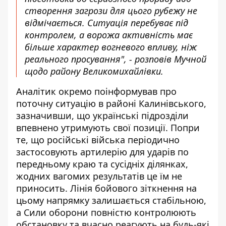
створення загрози для цього рубежу не
відмічається. Ситуація перебуває під
контролем, а ворожа активність має
більше характер вогневого впливу, ніж
реального просування", - розповів Мучной
щодо району Великомихайлівки.
Аналітик окремо поінформував про
поточну ситуацію в районі Калинівського,
зазначивши, що українські підрозділи
впевнено утримують свої позиції. Попри
те, що російські війська періодично
застосовують артилерію для ударів по
передньому краю та сусідніх ділянках,
жодних вагомих результатів це їм не
приносить. Лінія бойового зіткнення на
цьому напрямку залишається стабільною,
а Сили оборони повністю контролюють
обстановку та вчасно реагують на будь-які