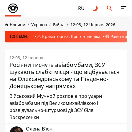
RU
Новини
Україна
Війна
12:08, 12 Червня 2026
⚠️ Краматорськ, Костянтинівка
🔴 Ракетний 
ТОПТЕМИ:
12:08, 12 червня
Росіяни тиснуть авіабомбами, ЗСУ
шукають слабкі місця - що відбувається
на Олександрівському та Південно-
Донецькому напрямках
Військовий Мучной розповів про удари
авіабомбами під Великомихайлівкою і
розвідувально-штурмові дії ЗСУ біля
Воскресенки
Олена Вʼюн