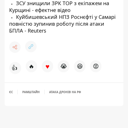
ЗСУ знищили ЗРК ТОР з екіпажем на
Курщині - ефектне відео
Куйбишевський НПЗ Роснєфті у Самарі
повністю зупинив роботу після атаки
БПЛА - Reuters
♥
🔥
😭
😆
😡
👍
ЄС
РАМШТАЙН
АТАКА ДРОНІВ НА РФ