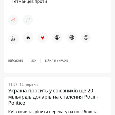
Гетманцев проти
♥
🔥
😭
😆
😡
👍
ВІЙСЬКОВІ
ЗСУ
ВІЙНА В УКРАЇНІ
11:57, 12 червня
Україна просить у союзників ще 20
мільярдів доларів на спалення Росії -
Politico
Київ хоче закріпити перевагу на полі бою та