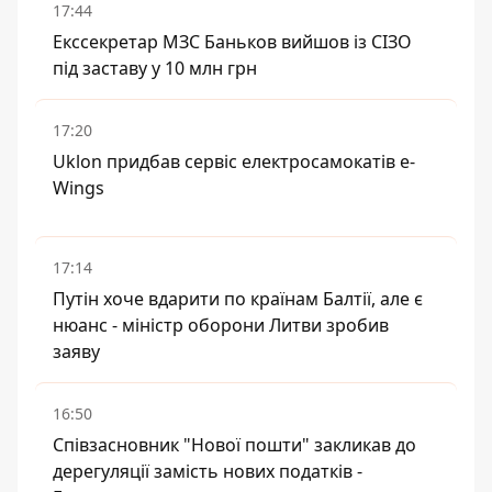
17:44
Екссекретар МЗС Баньков вийшов із СІЗО
під заставу у 10 млн грн
17:20
Uklon придбав сервіс електросамокатів e-
Wings
17:14
Путін хоче вдарити по країнам Балтії, але є
нюанс - міністр оборони Литви зробив
заяву
16:50
Співзасновник "Нової пошти" закликав до
дерегуляції замість нових податків -