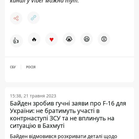
канал у Viber можна
тут
.
♥
🔥
😭
😆
😡
👍
СБУ
РОСІЯ
15:38, 21 травня 2023
Байден зробив гучні заяви про F-16 для
України: не братимуть участі в
контрнаступі ЗСУ та не вплинуть на
ситуацію в Бахмуті
Байден відмовився розкривати деталі щодо