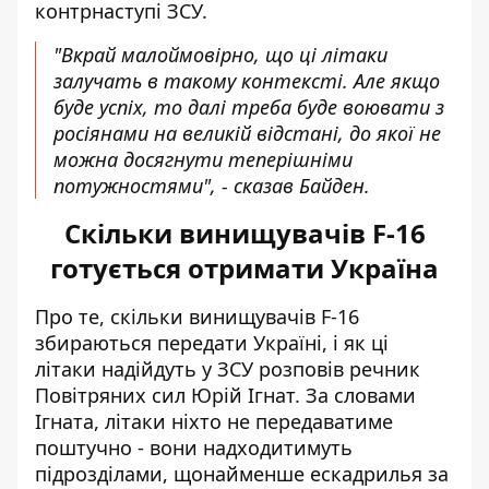
контрнаступі ЗСУ.
"Вкрай малоймовірно, що ці літаки
залучать в такому контексті. Але якщо
буде успіх, то далі треба буде воювати з
росіянами на великій відстані, до якої не
можна досягнути теперішніми
потужностями", - сказав Байден.
Скільки винищувачів F-16
готується отримати Україна
Про те,
скільки винищувачів F-16
збираються передати Україні, і як ці
літаки надійдуть у ЗСУ розповів речник
Повітряних сил Юрій Ігнат
. За словами
Ігната, літаки ніхто не передаватиме
поштучно - вони надходитимуть
підрозділами, щонайменше ескадрилья за