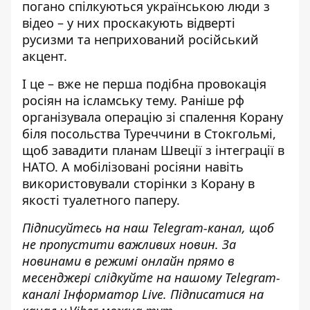
погано спілкуються українською люди з
відео – у них проскакують відверті
русизми та неприхований російський
акцент.
І це – вже не перша подібна провокація
росіян на ісламську тему. Раніше
рф
організувала операцію зі спалення Корану
біля посольства Туреччини
в Стокгольмі,
щоб завадити планам Швеції з інтеграції в
НАТО. А мобілізовані росіяни навіть
використовували сторінки з Корану в
якості туалетного паперу.
Підписуйтесь на наш
Telegram-канал
, щоб
не пропустити важливих новин. За
новинами в режимі онлайн прямо в
месенджері слідкуйте на нашому Telegram-
каналі
Інформатор Live
. Підписатися на