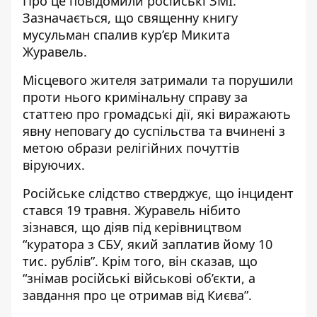
Про це повідомили російські ЗМІ.
Зазначається, що священну книгу
мусульман спалив кур’єр Микита
Журавель.
Місцевого жителя затримали та порушили
проти нього кримінальну справу за
статтею про громадські дії, які виражають
явну неповагу до суспільства та вчинені з
метою образи релігійних почуттів
віруючих.
Російське слідство стверджує, що інцидент
стався 19 травня. Журавель нібито
зізнався, що діяв під керівництвом
“куратора з СБУ, який заплатив йому 10
тис. рублів”. Крім того, він сказав, що
“знімав російські військові об’єкти, а
завдання про це отримав від Києва”.