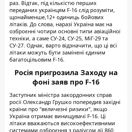
раз. Відтак, під кількістю перших
переданих українцям F-16 слід розуміти,
щонайменше,12+ одиниць бойових
літаків. До слова, наразі Україна має на
озброєнні чотири основні типи авіаційної
техніки, а саме СУ-24, СУ-25, МіГ-29 та
СУ-27. Однак, варто відзначити, що ці всі
літаки можуть бути замінені єдиним
багатоцільовим F-16
.
Росія пригрозила Заходу на
фоні заяв про F-16
Заступник міністра закордонних справ
росії Олександр Грушко
попередив західні
країни про "величезні ризики"
, якщо
Україна отримає винищувачі F-16. Ці
літаки вважаються високоефективними
системами озброєння з радіусом дії 860