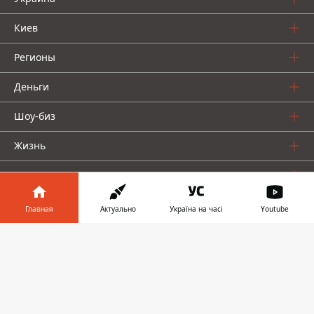
Киев
Регионы
Деньги
Шоу-биз
Жизнь
О нас
Главная
Актуально
Україна на часі
Youtube
Информатор в
Скачать
телефоне
👉
Информатор проекты
Столица
Ваши финансы
Авто
Geek