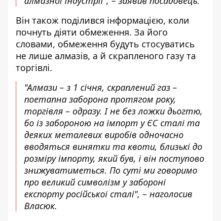
алмазної індустрії", – заявив посадовець.
Він також поділився інформацією, коли
почнуть діяти обмеження. За його
словами, обмеження будуть стосуватись
не лише алмазів, а й скрапленого газу та
торгівлі.
"Алмази – з 1 січня, скраплений газ –
поетапна заборона протягом року,
торгівля – одразу. І не без ложки дьогтю,
бо із забороною на імпорт у ЄС сталі та
деяких металевих виробів одночасно
вводяться винятки та квоти, близькі до
розміру імпорту, який був, і він поступово
знижуватиметься. По суті ми говоримо
про великий символізм у забороні
експорту російської сталі", – наголосив
Власюк.