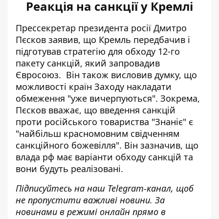
Реакція на санкції у Кремлі
Прессекретар президента росії Дмитро
Пєсков заявив, що
Кремль передбачив і
підготував стратегію для обходу 12-го
пакету санкцій
, який запровадив
Євросоюз. Він також висловив думку, що
можливості країн Заходу накладати
обмеження "уже вичерпуються". Зокрема,
Пєсков вважає, що введення санкцій
проти російського товариства "Знаніє" є
"найбільш красномовним свідченням
санкційного божевілля". Він зазначив, що
влада рф має варіанти обходу санкцій та
вони будуть реалізовані.
Підписуйтесь на наш
Telegram-канал,
щоб
не пропустити важливі новини. За
новинами в режимі онлайн прямо в