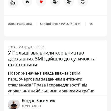
♥
🔥
😭
😆
😡
👍
ОФІС ПРЕЗИДЕНТА
САНКЦІЇ ПРОТИ РФ (2014 - 2024)
ЄС
19:31, 20 грудня 2023
У Польщі звільнили керівництво
державних ЗМІ: дійшло до сутичок та
штовханини
Новопризначена влада вважає своїм
першочерговим завданням витіснити
ставлеників "Права і справедливості" від
управління найбільшими мовниками країни
Богдан Зосимчук
ЖУРНАЛІСТ