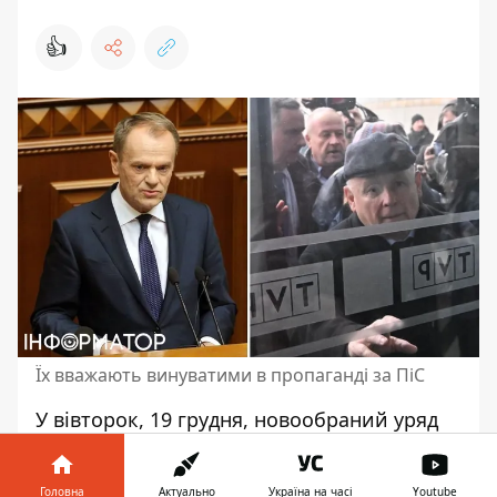
👍
Їх вважають винуватими в пропаганді за ПіС
У вівторок, 19 грудня, новообраний уряд
Польщі звільнив керівників трьох
державних медіакомпаній. Вважають, що
Головна
Актуально
Україна на часі
Youtube