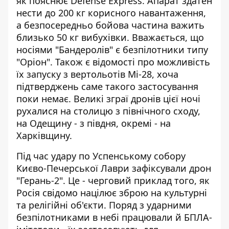
як пояснює Defense Express. Апарат здатен
нести до 200 кг корисного навантаження,
а безпосередньо бойова частина важить
близько 50 кг вибухівки. Вважається, що
носіями "Бандеролів" є безпілотники типу
"Оріон". Також є відомості про можливість
їх запуску з вертольотів Мі-28, хоча
підтверджень саме такого застосування
поки немає. Великі зграї дронів цієї ночі
рухалися на столицю з північного сходу,
на Одещину - з півдня, окремі - на
Харківщину.
Під час удару по Успенському собору
Києво-Печерської Лаври зафіксували дрон
"Герань-2"
. Це - черговий приклад того, як
Росія свідомо націлює зброю на культурні
та релігійні об'єкти. Поряд з ударними
безпілотниками в небі працювали й БПЛА-