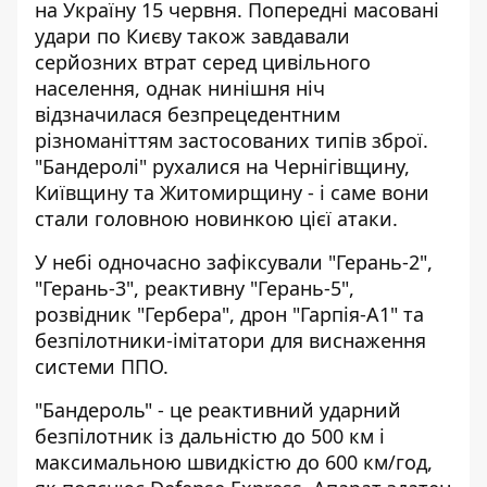
на Україну 15 червня
. Попередні масовані
удари по Києву також завдавали
серйозних втрат серед цивільного
населення, однак нинішня ніч
відзначилася безпрецедентним
різноманіттям застосованих типів зброї.
"Бандеролі" рухалися на Чернігівщину,
Київщину та Житомирщину - і саме вони
стали головною новинкою цієї атаки.
У небі одночасно зафіксували "Герань-2",
"Герань-3", реактивну "Герань-5",
розвідник "Гербера", дрон "Гарпія-А1" та
безпілотники-імітатори для виснаження
системи ППО.
"Бандероль" - це реактивний ударний
безпілотник із дальністю до 500 км і
максимальною швидкістю до 600 км/год,