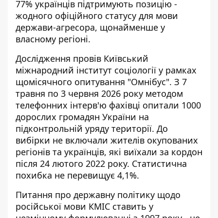
77% українців підтримують позицію -
жодного офіційного статусу для мови
держави-агресора, щонайменше у
власному регіоні.
Дослідження провів
Київський
міжнародний інститут соціології
у рамках
щомісячного опитування "Омнібус". З 7
травня по 3 червня 2026 року методом
телефонних інтерв'ю фахівці опитали 1000
дорослих громадян України на
підконтрольній уряду території. До
вибірки не включали жителів окупованих
регіонів та українців, які виїхали за кордон
після 24 лютого 2022 року. Статистична
похибка не перевищує 4,1%.
Питання про державну політику щодо
російської мови КМІС ставить у
незмінному формулюванні з 1997 року - це