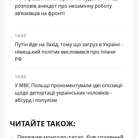
розповів анекдот про незамінну роботу
зв’язківців на фронті
14:03
Путін йде на Захід, тому що загруз в Україні -
німецький політик висловився про плани
РФ
13:45
У МВС Польщі прокоментували ідеї опозиції
щодо депортації українських чоловіків -
абсурд і популізм
ЧИТАЙТЕ ТАКОЖ:
Пережив монголо-татар, був спалений