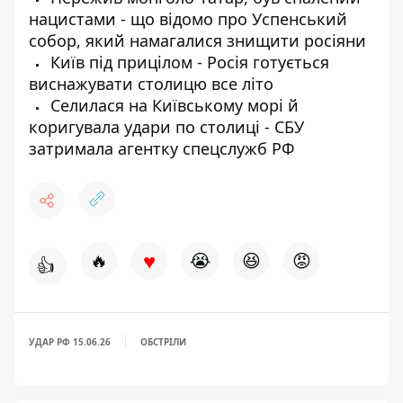
нацистами - що відомо про Успенський
собор, який намагалися знищити росіяни
Київ під прицілом - Росія готується
виснажувати столицю все літо
Селилася на Київському морі й
коригувала удари по столиці - СБУ
затримала агентку спецслужб РФ
♥
🔥
😭
😆
😡
👍
УДАР РФ 15.06.26
ОБСТРІЛИ