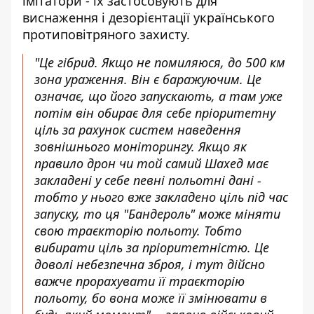
імітатори - їх застосовують для
виснаження і дезорієнтації українського
протиповітряного захисту.
"Це гібрид. Якщо не помиляюся, до 500 км
зона ураження. Він є баражуючим. Це
означає, що його запускають, а там уже
потім він обирає для себе пріоритетну
ціль за рахунок систем наведення
зовнішнього моніторингу. Якщо як
правило дрон чи той самий Шахед має
закладені у себе певні польотні дані -
тобто у нього вже закладено ціль під час
запуску, то ця "Бандероль" може міняти
свою траєкторію польоту. Тобто
вибирати ціль за пріоритетністю. Це
доволі небезпечна зброя, і тут дійсно
важче прорахувати її траєкторію
польоту, бо вона може її змінювати в