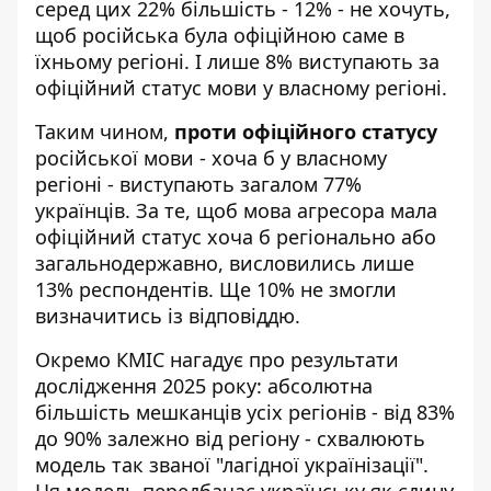
серед цих 22% більшість - 12% - не хочуть,
щоб російська була офіційною саме в
їхньому регіоні. І лише 8% виступають за
офіційний статус мови у власному регіоні.
Таким чином,
проти офіційного статусу
російської мови - хоча б у власному
регіоні - виступають загалом 77%
українців. За те, щоб мова агресора мала
офіційний статус хоча б регіонально або
загальнодержавно, висловились лише
13% респондентів. Ще 10% не змогли
визначитись із відповіддю.
Окремо КМІС нагадує про результати
дослідження 2025 року: абсолютна
більшість мешканців усіх регіонів - від 83%
до 90% залежно від регіону - схвалюють
модель так званої "лагідної українізації".
Ця модель передбачає українську як єдину