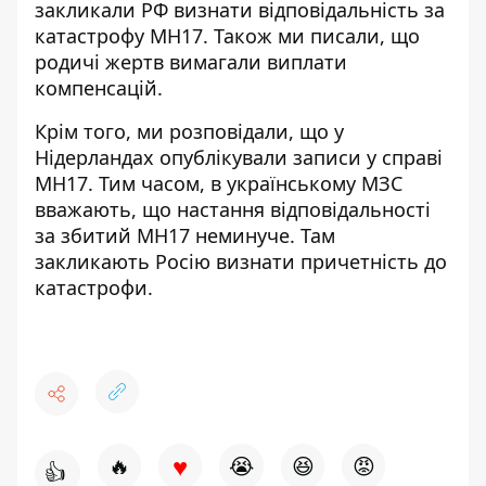
закликали РФ визнати відповідальність
за
катастрофу МН17. Також ми писали, що
родичі жертв вимагали виплати
компенсацій.
Крім того, ми розповідали, що
у
Нідерландах опублікували записи
у справі
МН17. Тим часом, в українському МЗС
вважають, що
настання відповідальності
за збитий МН17
неминуче. Там
закликають Росію визнати причетність
до
катастрофи.
♥
🔥
😭
😆
😡
👍