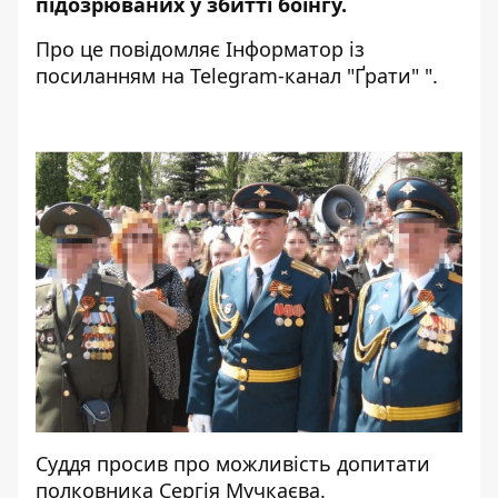
підозрюваних у збитті боїнгу.
Про це повідомляє
Інформатор
із
посиланням на Telegram-канал "Ґ
рати"
".
Суддя просив про можливість допитати
полковника Сергія Мучкаєва.