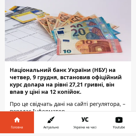
Національний банк України (НБУ) на
четвер, 9 грудня, встановив офіційний
курс долара на рівні 27,21 гривні, він
впав у ціні на 12 копійок.
Про це свідчать дані на сайті
регулятора
, –
передає
Інформатор.
.
Вартість євро зупинилася на рівні 30,76
Головна
Актуально
Україна на часі
Youtube
гривні, він зріс у ціні на 4 копійки.