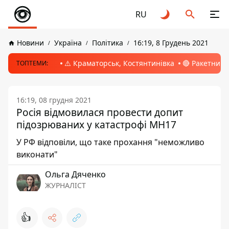
RU
Новини
Україна
Політика
16:19, 8 Грудень 2021
⚠️ Краматорськ, Костянтинівка
🔴 Ракетний 
ТОПТЕМИ:
16:19, 08 грудня 2021
Росія відмовилася провести допит
підозрюваних у катастрофі МН17
У РФ відповіли, що таке прохання "неможливо
виконати"
Ольга Дяченко
ЖУРНАЛІСТ
👍