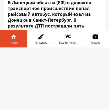
В Липецкой области (РФ) в дорожно-
транспортное происшествие попал
рейсовый автобус, который ехал из
Донецка в Санкт-Петербург. В
результате ДТП пострадали пять
человек.
Об этом
сообщает
РИА-новости, передает
Главная
Актуально
Україна на часі
Youtube
Информатор.
Информатор в
Скачать
телефоне
👉
Авария произошла на 375 километре
трассы М-4 «Дон» в Елецком районе возле
населенного пункта Хмелинец. После
столкновения автобус загорелся.
Прибывшие пожарные потушили огонь и
оказали помощь пострадавшим.
Автобус сильно выгорел. В нем были 39
граждан Украины, в том числе ребенок.