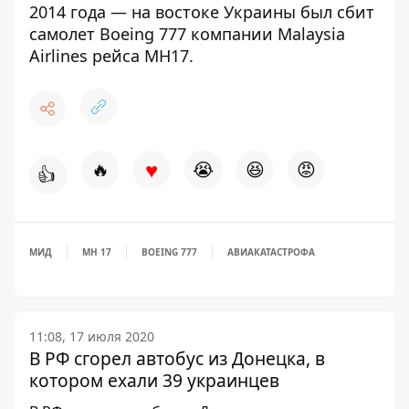
2014 года — на востоке Украины был сбит
самолет Boeing 777 компании Malaysia
Airlines рейса МН17.
♥
🔥
😭
😆
😡
👍
МИД
МН 17
BOEING 777
АВИАКАТАСТРОФА
11:08, 17 июля 2020
В РФ сгорел автобус из Донецка, в
котором ехали 39 украинцев