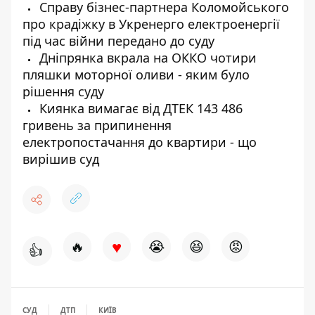
Справу бізнес-партнера Коломойського
про крадіжку в Укренерго електроенергії
під час війни передано до суду
Дніпрянка вкрала на ОККО чотири
пляшки моторної оливи - яким було
рішення суду
Киянка вимагає від ДТЕК 143 486
гривень за припинення
електропостачання до квартири - що
вирішив суд
♥
🔥
😭
😆
😡
👍
СУД
ДТП
КИЇВ