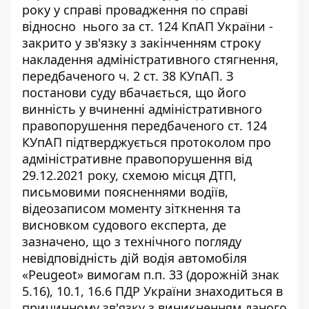
року у справі провадження по справі
відносно нього за ст. 124 КпАП України -
закрито у зв'язку з закінченням строку
накладення адміністративного стягнення,
передбаченого ч. 2 ст. 38 КУпАП. З
постанови суду вбачається, що його
винність у вчиненні адміністративного
правопорушення передбаченого ст. 124
КУпАП підтверджується протоколом про
адміністративне правопорушення від
29.12.2021 року, схемою місця ДТП,
письмовими поясненнями водіїв,
відеозаписом моменту зіткнення та
висновком судового експерта, де
зазначено, що з технічного погляду
невідповідність дій водія автомобіля
«Peugeot» вимогам п.п. 33 (дорожній знак
5.16), 10.1, 16.6 ПДР України знаходиться в
причинному зв'язку з виникненням даного