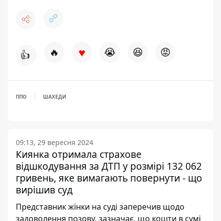
♥
🔥
😭
😆
😡
👍
ППО
ШАХЕДИ
09:13, 29 вересня 2024
Киянка отримала страхове
відшкодування за ДТП у розмірі 132 062
гривень, яке вимагають повернути - що
вирішив суд
Представник жінки на суді заперечив щодо
задоволення позову, зазначає, що кошти в сумі