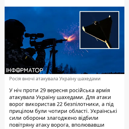
Росія вночі атакувала Україну шахедами
У ніч проти 29 вересня російська армія
атакувала Україну шахедами. Для атаки
ворог використав 22 безпілотники, а під
прицілом були чотири області. Українські
сили оборони злагоджено відбили
повітряну атаку ворога,
вполювавши