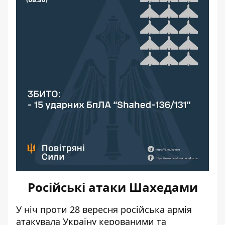
Російські атаки Шахедами
У ніч проти 28 вересня
російська армія
атакувала Україну
керованими та