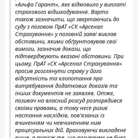
«Альфа Гарант», яке відмовило у виплаті
страхового відшкодування. Варто
також зазначити, що звертаючись до
суду з позовом ПрАТ «СК «Арсенал
Страхування» у позовній заяві виклав
обставини, якими обґрунтовував свої
вимоги, зазначив докази, що
підтверджують вказані обставини. При
цьому, ПрАТ «СК «Арсенал Страхування»
просив розглянути справу у його
відсутність та клопотання про
витребування додаткових доказів та
інших документів не заявляв. Отже,
позивач на власний розсуд розпорядився
своїми правами, а тому несе ризик
настання наслідків, пов'язаних із
вчиненням чи невчиненням ним
процесуальних дій. Враховуючи викладене
вище, а також те, що позивачем не було