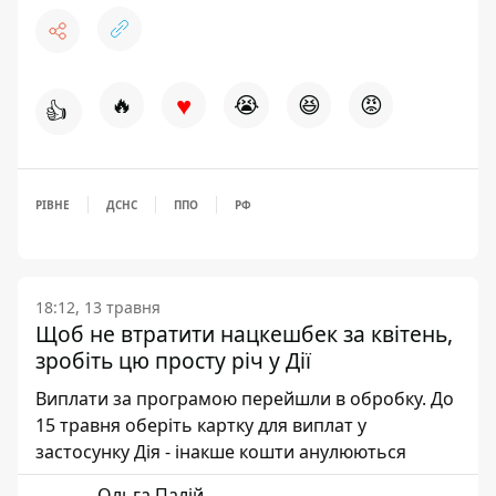
♥
🔥
😭
😆
😡
👍
РІВНЕ
ДСНС
ППО
РФ
18:12, 13 травня
Щоб не втратити нацкешбек за квітень,
зробіть цю просту річ у Дії
Виплати за програмою перейшли в обробку. До
15 травня оберіть картку для виплат у
застосунку Дія - інакше кошти анулюються
Ольга Палій