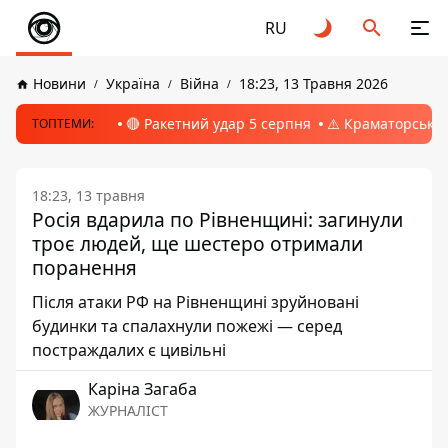
RU
Новини
Україна
Війна
18:23, 13 Травня 2026
🔴 Ракетний удар 5 серпня
⚠️ Краматорськ, 
ТОПТЕМИ:
18:23, 13 травня
Росія вдарила по Рівненщині: загинули
троє людей, ще шестеро отримали
поранення
Після атаки РФ на Рівненщині зруйновані
будинки та спалахнули пожежі — серед
постраждалих є цивільні
Каріна Загаба
ЖУРНАЛІСТ