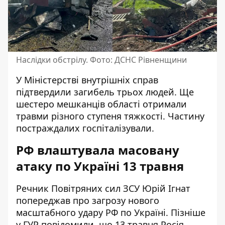
Наслідки обстрілу. Фото: ДСНС Рівненщини
У Міністерстві внутрішніх справ
підтвердили загибель трьох людей. Ще
шестеро мешканців області отримали
травми різного ступеня тяжкості. Частину
постраждалих госпіталізували.
РФ влаштувала масовану
атаку по Україні 13 травня
Речник Повітряних сил ЗСУ
Юрій Ігнат
попереджав про загрозу нового
масштабного удару
РФ по Україні. Пізніше
у ГУР повідомили, що 13 травня Р
осія