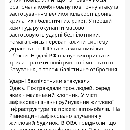
розпочала комбіновану повітряну атаку
із
застосуванням великої кількості дронів,
крилатих і балістичних ракет. У першій
хвилі удару окупанти масово
застосовують ударні безпілотники,
намагаючись перевантажити систему
української ППО та вразити цивільні
об’єкти. Надалі РФ планує використати
крилаті ракети повітряного і морського
базування, а також балістичне озброєння.
Ударні
безпілотники атакували
Одесу
. Постраждали троє людей, серед
яких - маленький хлопчик. У місті
зафіксовані значні руйнування житлової
інфраструктури та пожежі автомобілів. На
Рівненщині
зафіксовано
влучання у
житловий будинок. В ОВА повідмоли, що
за попередньою інформацією, 2 людини