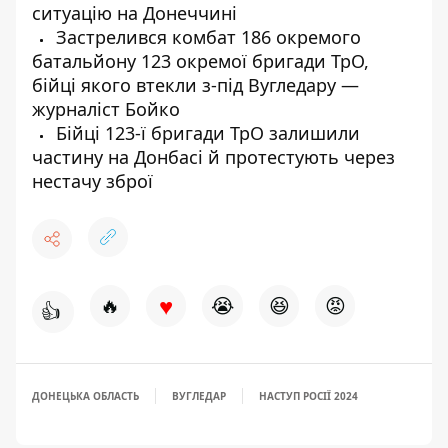
ситуацію на Донеччині
Застрелився комбат 186 окремого
батальйону 123 окремої бригади ТрО,
бійці якого втекли з-під Вугледару —
журналіст Бойко
Бійці 123-ї бригади ТрО залишили
частину на Донбасі й протестують через
нестачу зброї
♥
🔥
😭
😆
😡
👍
ДОНЕЦЬКА ОБЛАСТЬ
ВУГЛЕДАР
НАСТУП РОСІЇ 2024