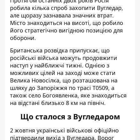
Протягом останніх двох років Росія
робила кілька спроб захопити Вугледар,
але щоразу зазнавала значних втрат.
Місто знаходиться на висоті, що робило
його стратегічно вигідною позицією для
оборони.
Британська розвідка припускає, що
російські війська можуть продовжити
наступ у найближчі тижні. Однією з
можливих цілей на заході може стати
Велика Новосілка, що розташована на
шляху до Запоріжжя по трасі Т0509, а
також село Богоявленка, яке знаходиться
на відстані близько 8 км на північ.
Що сталося з Вугледаром
2 жовтня
українські військові офіційно
підтвердили вихід з Вугледара
. Ворог