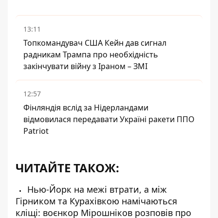
13:11
Топкомандувач США Кейн дав сигнал
радникам Трампа про необхідність
закінчувати війну з Іраном – ЗМІ
12:57
Фінляндія вслід за Нідерландами
відмовилася передавати Україні ракети ППО
Patriot
ЧИТАЙТЕ ТАКОЖ:
Нью-Йорк на межі втрати, а між
Гірником та Курахівкою намічаються
кліщі: воєнкор Мірошніков розповів про