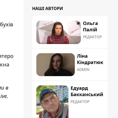
НАШІ АВТОРИ
ю
Ольга
бухів
Палій
РЕДАКТОР
ятеро
Ліна
Кіндратюк
ікна
ADMIN
ми в
Едуард
Бакканський
ive
.
РЕДАКТОР