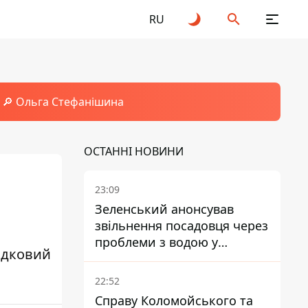
RU
🔎 Ольга Стефанішина
ОСТАННІ НОВИНИ
23:09
Зеленський анонсував
звільнення посадовця через
проблеми з водою у
гадковий
Марганці
22:52
Справу Коломойського та