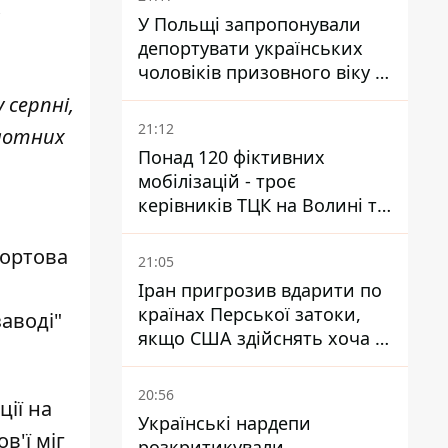
У Польщі запропонували
депортувати українських
чоловіків призовного віку -
кого це може торкнутися
 серпні,
21:12
ілотних
Понад 120 фіктивних
мобілізацій - троє
керівників ТЦК на Волині та
Буковині отримали підозри
за фейкові звіти
бортова
21:05
Іран пригрозив вдарити по
країнах Перської затоки,
аводі"
якщо США здійснять хоча б
одну атаку - Reuters
20:56
ції на
Українські нардепи
в'ї міг
розкритикували