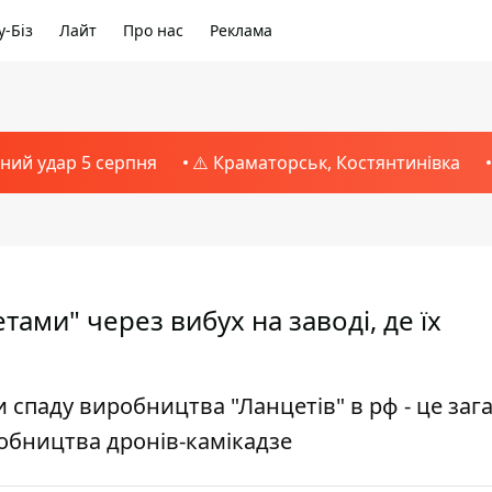
-Біз
Лайт
Про нас
Реклама
тний удар 5 серпня
⚠️ Краматорськ, Костянтинівка
тами" через вибух на заводі, де їх
 спаду виробництва "Ланцетів" в рф - це за
обництва дронів-камікадзе