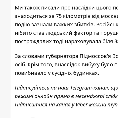
Ми також писали про наслідки
цього п
знаходиться за 75 кілометрів від москв
подію
зазнали важких збитків. Російсь
нібито став людський фактор та поруше
постраждалих тоді нараховувала біля 38
За словами губернатора Підмосков’я В
осіб. Крім того, внаслідок вибуху бул
повибивало у сусідніх будинках
.
Підписуйтесь на наш
Telegram-канал
, щ
режимі онлайн прямо в месенджері слід
Підписатися на канал у Viber можна
ту