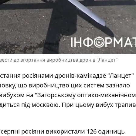
извести до згортання виробництва дронів "Ланцет"
стання росіянами дронів-камікадзе "Ланцет"
новку, що виробництво цих систем зазнало
з вибухом на "Загорському оптико-механічном
ходиться під москвою. При цьому
вибух трапив
у серпні росіяни використали 126 одиниць