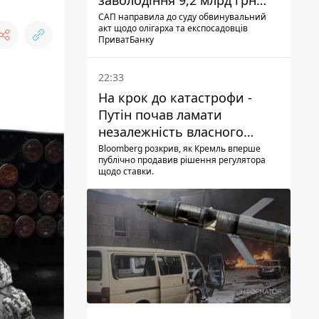
заволодіння 9,2 млрд грн
ПриватБанку скерували до
САП направила до суду обвинувальний
акт щодо олігарха та експосадовців
суду
ПриватБанку
22:33
На крок до катастрофи -
Путін почав ламати
незалежність власного
Центробанку, змусивши
Bloomberg розкрив, як Кремль вперше
публічно продавив рішення регулятора
знизити базову ставку
щодо ставки.