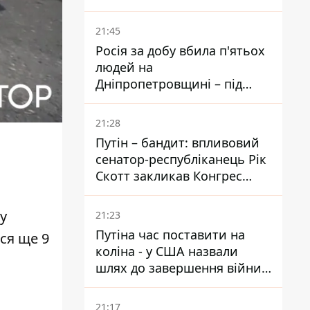
біль – він очолив народне
голосування
21:45
Росія за добу вбила п'ятьох
людей на
Дніпропетровщині – під
ударами опинилися п'ять
районів області
21:28
Путін – бандит: впливовий
сенатор-республіканець Рік
Скотт закликав Конгрес
притягнути РФ до
відповідальності за війну в
у
21:23
Україні
Путіна час поставити на
ся ще 9
коліна - у США назвали
шлях до завершення війни -
National Security Journal
21:17