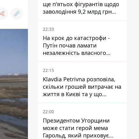
ще п'ятьох фігурантів щодо
заволодіння 9,2 млрд грн
ПриватБанку скерували до
суду
22:33
На крок до катастрофи -
Путін почав ламати
незалежність власного
Центробанку, змусивши
знизити базову ставку
22:15
Klavdia Petrivna розповіла,
скільки грошей витрачає на
життя в Києві та у що
вкладає мільйони
22:00
Президентом Угорщини
може стати герой мема
Гарольд, який приховує