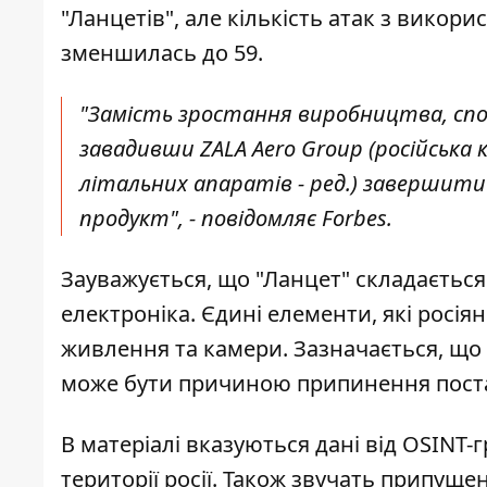
"Ланцетів", але кількість атак з викор
зменшилась до 59
.
"Замість зростання виробництва, спос
завадивши ZALA Aero Group (російська 
літальних апаратів - ред.) завершит
продукт", - повідомляє Forbes.
Зауважується, що "Ланцет" складається
електроніка. Єдині елементи, які росія
живлення та камери. Зазначається, що
може бути причиною припинення поста
В матеріалі вказуються дані від OSINT-
території росії. Також звучать припуще