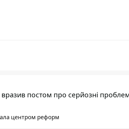
ик вразив постом про серйозні пробле
стала центром реформ