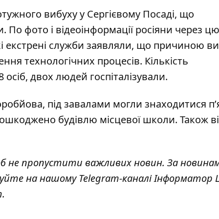
отужного вибуху
у Сергієвому Посаді, що
и. По фото і відеоінформації
росіяни через ц
кі екстрені служби заявляли, що причиною ви
ння технологічних процесів. Кількість
 осіб, двох людей госпіталізували.
оробйова, під завалами могли знаходитися п’
о пошкоджено будівлю місцевої школи. Також
в
об не пропустити важливих новин. За новина
куйте на нашому Telegram-каналі
Інформатор L
т
.