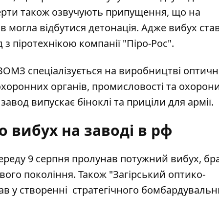
ерти також озвучують припущення, що на
ів могла відбутися детонація. Адже вибух ста
 з піротехнікою компанії "Піро-Рос".
ЗОМЗ спеціалізується на виробництві оптичн
хоронних органів, промисловості та охорон
завод випускає біноклі та приціли для армії.
 вибух на заводі в рф
середу 9 серпня пролунав потужний вибух, бр
ового покоління. Також "Загірський оптико-
ав у створенні стратегічного бомбардувальн