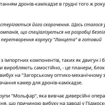
истанням дронів-камікадзе
в грудні того ж року
терігається його скорочення. Щось сталося у
компанія, що спеціалізується на розробці безп
и перетворення корпусу "Ланцета" в готовий
 з імпортних компонентів, таких як двигун і 
ни виробляють самостійно, - це планери, блок
 вибух на "Загорському оптико-механічному з
чання камер для дронів-камікадзе.
групи "Мольфар", яка вивчає диверсійні опера
ння, що причиною вибуху на заводі у Підмоско