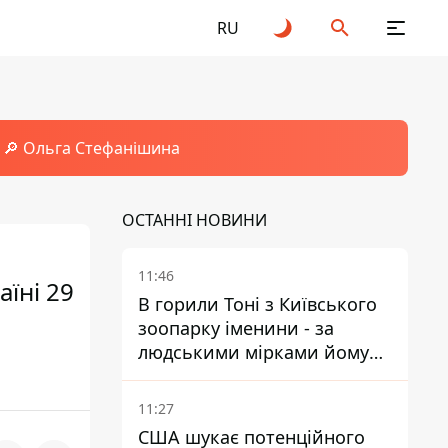
RU
🔎 Ольга Стефанішина
ОСТАННІ НОВИНИ
11:46
їні 29
В горили Тоні з Київського
зоопарку іменини - за
людськими мірками йому
вже понад 90 років
11:27
США шукає потенційного