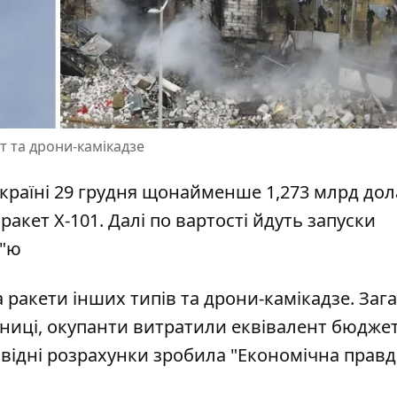
т та дрони-камікадзе
країні 29 грудня щонайменше 1,273 млрд дол
акет Х-101. Далі по вартості йдуть запуски
в"ю
 ракети інших типів
та дрони-камікадзе. Заг
ятниці, окупанти витратили еквівалент бюджету
повідні розрахунки зробила "Економічна правд