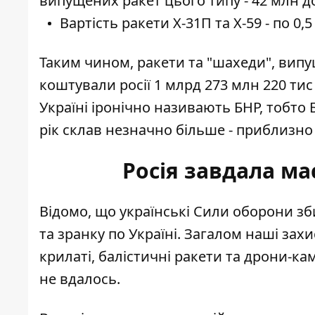
випущених ракет цього типу - 42 млн д
Вартість ракети Х-31П та Х-59 - по 0
Таким чином, ракети та "шахеди", випущ
коштували росії 1 млрд 273 млн 220 тис
Україні іронічно називають БНР, тобт
рік склав незначно більше - приблизно 
Росія завдала ма
Відомо, що українські Сили оборони зб
та зранку по Україні. Загалом наші за
крилаті, балістичні ракети та дрони-к
не вдалось.