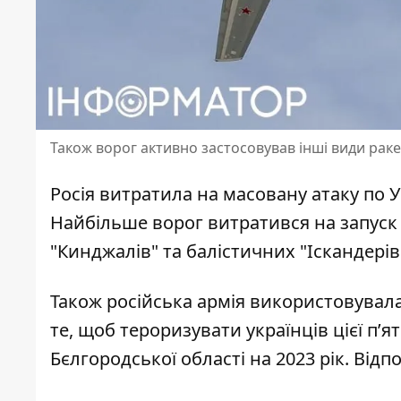
Також ворог активно застосовував інші види раке
Росія
витратила на масовану атаку
по У
Найбільше ворог витратився на запуск р
"Кинджалів" та балістичних "Іскандері
Також російська армія
використовувала
те, щоб тероризувати українців цієї пʼ
Бєлгородської області на 2023 рік. Від