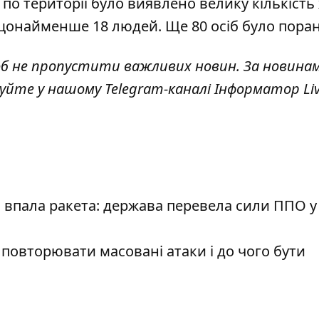
 по території було
виявлено велику кількість
 щонайменше 18 людей. Ще 80 осіб було пора
об не пропустити важливих новин. За новина
куйте у нашому Telegram-каналі
Інформатор Li
і впала ракета: держава перевела сили ППО у
 повторювати масовані атаки і до чого бути