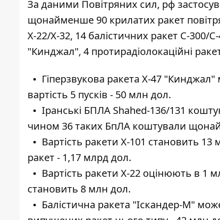
За даними Повітряних сил, рф застосув
щонайменше 90 крилатих ракет повітрян
Х-22/Х-32, 14 балістичних ракет С-300/С
"Кинджал", 4 протирадіолокаційні ракет
Гіперзвукова ракета Х-47 "Кинджал" 
вартість 5 пусків - 50 млн дол.
Іранські БПЛА Shahed-136/131 коштую
чином 36 таких БпЛА коштували щонай
Вартість ракети Х-101 становить 13 
ракет - 1,17 млрд дол.
Вартість ракети Х-22 оцінюють в 1 
становить 8 млн дол.
Балістична ракета "Іскандер-М" мож