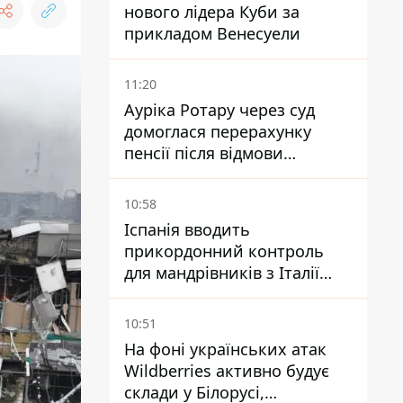
нового лідера Куби за
прикладом Венесуели
11:20
Ауріка Ротару через суд
домоглася перерахунку
пенсії після відмови
Пенсійного фонду
10:58
Іспанія вводить
прикордонний контроль
для мандрівників з Італії
через міграційний конфлікт
10:51
На фоні українських атак
Wildberries активно будує
склади у Білорусі,