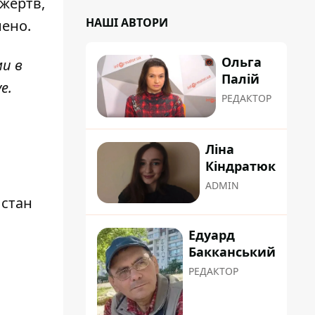
 жертв
,
НАШІ АВТОРИ
нено.
Ольга
ми в
Палій
ve
.
РЕДАКТОР
Ліна
Кіндратюк
ADMIN
 стан
Едуард
Бакканський
РЕДАКТОР