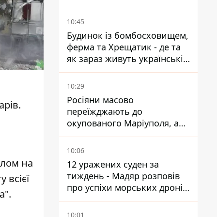
Казахстані, Узбекистані
10:45
Будинок із бомбосховищем,
ферма та Хрещатик - де та
як зараз живуть українські
знаменитості
10:29
Росіяни масово
арів.
переїжджають до
окупованого Маріуполя, а
місцевих залишають без
житла
10:06
алом на
12 уражених суден за
тиждень - Мадяр розповів
 всієї
про успіхи морських дронів
а".
у Чорному та Азовському
морях
10:01