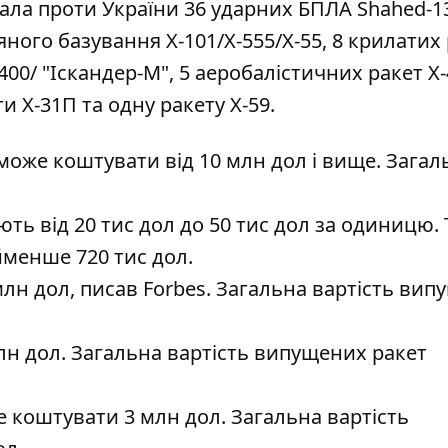
ала проти України 36 ударних БПЛА Shahed-13
ого базування Х-101/Х-555/Х-55, 8 крилатих
-400/ "Іскандер-М", 5 аеробалістичних ракет Х
и Х-31П та одну ракету Х-59.
може коштувати від 10 млн дол і вище. Загал
ть від 20 тис дол до 50 тис дол за одиницю.
менше 720 тис дол.
млн дол, писав Forbes. Загальна вартість ви
млн дол. Загальна вартість випущених ракет
е коштувати 3 млн дол. Загальна вартість