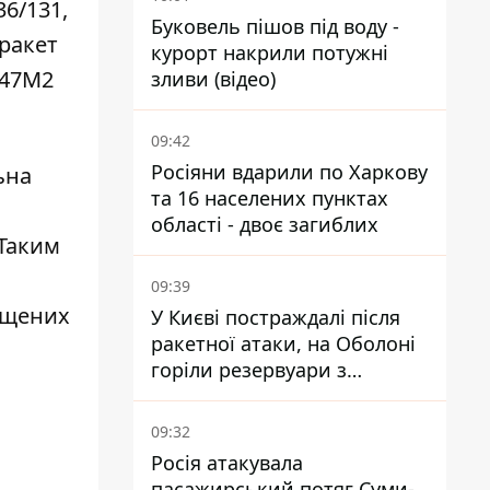
6/131,
Буковель пішов під воду -
 ракет
курорт накрили потужні
-47М2
зливи (відео)
09:42
Росіяни вдарили по Харкову
ьна
та 16 населених пунктах
області - двоє загиблих
 Таким
09:39
пущених
У Києві постраждалі після
ракетної атаки, на Оболоні
горіли резервуари з
паливом
09:32
Росія атакувала
пасажирський потяг Суми-