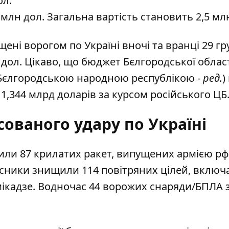
ол.
,5 млн дол. Загальна вартість становить 2,5 мл
ені ворогом по Україні вночі та вранці 29 гр
 дол. Цікаво, що бюджет Бєлгородської област
о Бєлгородською народною республікою -
ред.
)
1,344 млрд доларів за курсом російського ЦБ
сованого удару по Україні
или 87 крилатих ракет,
випущених армією рф
хисники знищили 114 повітряних цілей, вклю
амікадзе. Водночас 44 ворожих снаряди/БПЛА 