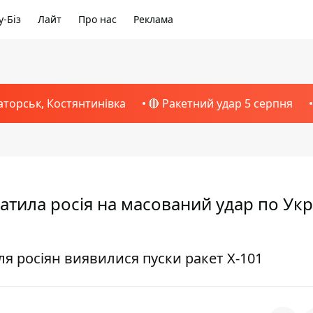
-Біз
Лайт
Про нас
Реклама
аторськ, Костянтинівка
🔴 Ракетний удар 5 серпня
атила росія на масований удар по Укра
я росіян виявилися пуски ракет Х-101