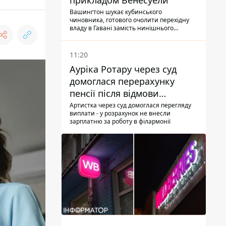
прикладом Венесуели
Вашингтон шукає кубинського
чиновника, готового очолити перехідну
владу в Гавані замість нинішнього
керівництва
11:20
Ауріка Ротару через суд
домоглася перерахунку
пенсії після відмови
Пенсійного фонду
Артистка через суд домоглася перегляду
виплати - у розрахунок не внесли
зарплатню за роботу в філармонії