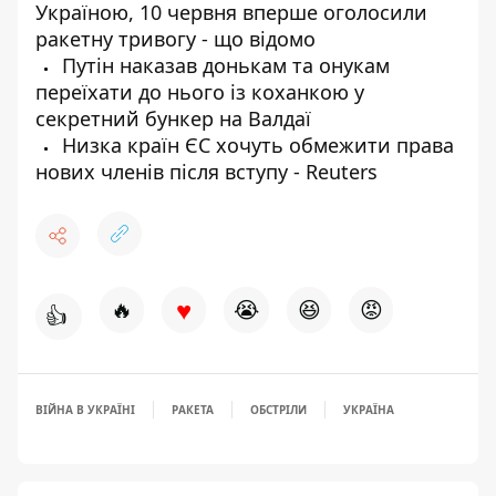
Україною, 10 червня вперше оголосили
ракетну тривогу - що відомо
Путін наказав донькам та онукам
переїхати до нього із коханкою у
секретний бункер на Валдаї
Низка країн ЄС хочуть обмежити права
нових членів після вступу - Reuters
♥
🔥
😭
😆
😡
👍
ВІЙНА В УКРАЇНІ
РАКЕТА
ОБСТРІЛИ
УКРАЇНА