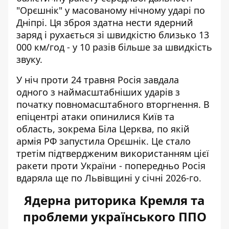
"Орєшнік" у масованому нічному
ударі по
Дніпрі
. Ця зброя здатна нести ядерний
заряд і рухається зі швидкістю близько 13
000 км/год - у 10 разів більше за швидкість
звуку.
У ніч проти 24 травня Росія завдала
одного з наймасштабніших ударів з
початку повномасштабного вторгнення. В
епіцентрі атаки опинилися Київ та
область,
зокрема Біла Церква
, по якій
армія РФ запустила Орєшнік. Це стало
третім підтвердженим використанням цієї
ракети проти України - попередньо Росія
вдаряла ще по Львівщині у січні 2026-го.
Ядерна риторика Кремля та
проблеми українського ППО