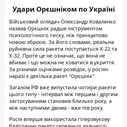
Удари Орєшніком по Україні
Військовий оглядач Олександр Коваленко
назвав Орєшнік радше інструментом
психологічного тиску, ніж принципово
новою зброєю. За його словами, реальна
руйнівна сила ракети поступається Х-22 та
Х-32. Проте це не означає, що вона не
вбиває і що можна не ховатися в укриття.
За різними оцінками розвідок, у росіян
наразі є
декілька ракет "Орєшнік"
.
Загалом РФ вже випустила чотири ракети
цього типу - інтервал між першим і другим
застосуванням становив близько року, а
між наступними двома - вже пів року.
Росія вперше використала гіперзвукову
балістичну ракету середньої дальності