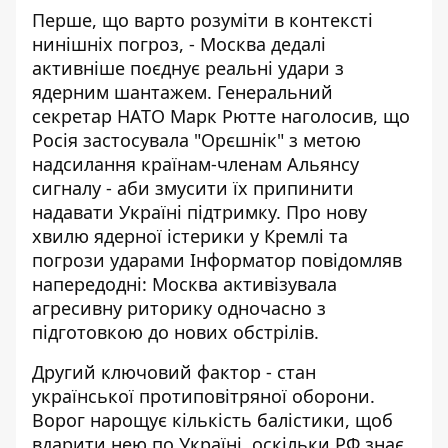
Перше, що варто розуміти в контексті
нинішніх погроз, - Москва дедалі
активніше поєднує реальні удари з
ядерним шантажем. Генеральний
секретар НАТО Марк Рютте наголосив, що
Росія застосувала "Орєшнік" з метою
надсилання країнам-членам Альянсу
сигналу - аби змусити їх припинити
надавати Україні підтримку. Про нову
хвилю
ядерної істерики у Кремлі та
погрози ударами
Інформатор повідомляв
напередодні: Москва активізувала
агресивну риторику одночасно з
підготовкою до нових обстрілів.
Другий ключовий фактор - стан
української протиповітряної оборони.
Ворог нарощує кількість балістики, щоб
вдарити нею по Україні, оскільки РФ знає