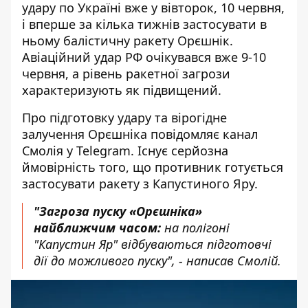
удару по Україні вже у вівторок, 10 червня,
і вперше за кілька тижнів застосувати в
ньому балістичну ракету Орєшнік.
Авіаційний удар РФ очікувався вже 9-10
червня
, а рівень ракетної загрози
характеризують як підвищений.
Про підготовку удару та вірогідне
залучення Орєшніка повідомляє
канал
Смолія у Telegram
. Існує серйозна
ймовірність того, що противник готується
застосувати ракету з Капустиного Яру.
"Загроза пуску «Орєшніка»
найближчим часом:
на полігоні
"Капустин Яр" відбуваються підготовчі
дії до можливого пуску", - написав Смолій.