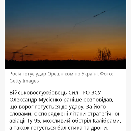
Росія готує удар Орєшніком по Україні. Фото:
Getty Images
Військовослужбовець Сил ТРО ЗСУ
Олександр Мусієнко раніше розповідав,
що ворог готується до удару. За його
словами, є споряджені літаки стратегічної
авіації Ту-95, можливий обстріл Калібрами,
а також готується балістика та дрони.