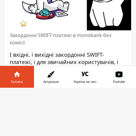
Закордонні SWIFT-платежі в monobank без
комісії
І вхідні, і вихідні закордонні SWIFT-
платежі, і для звичайних користувачів, і
для бізнесу тепер в monobank без комісії.
Про це 10 червня повідомив
Олег
Головна
Актуально
Україна на часі
Youtube
Гороховський
.
Інформатор у
Завантажити
телефоні
👉
Картка monobank Фото: Інформатор
“Раніше в середньому SWIFT-переказ
коштував користувачам десь 1000 грн
комісії. Подумали, що і бізнесам, і