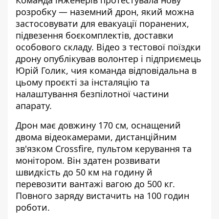
Команда інженерів протестувала нову
розробку — наземний дрон, який можна
застосовувати для евакуації поранених,
підвезення боєкомплектів, доставки
особового складу. Відео з тестової поїздки
дрону опублікував волонтер і підприємець
Юрій Голик
, чия команда відповідальна в
цьому проєкті за інсталяцію та
налаштування безпілотної частини
апарату.
Дрон має довжину 170 см, оснащений
двома відеокамерами, дистанційним
зв'язком Crossfire, пультом керування та
монітором. Він здатен розвивати
швидкість до 50 км на годину й
перевозити вантажі вагою до 500 кг.
Повного заряду вистачить на 100 годин
роботи.