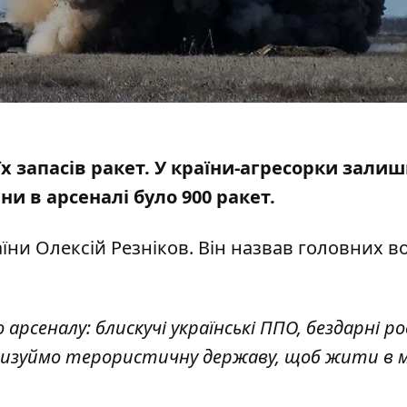
х запасів ракет.
У країни-агресорки зали
йни в арсеналі було 900 ракет.
їни Олексій Резніков. Він назвав головних в
рсеналу: блискучі українські ППО, бездарні рос
таризуймо терористичну державу, щоб жити в м