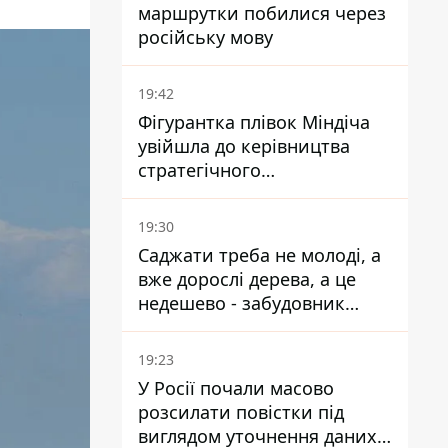
маршрутки побилися через
російську мову
19:42
Фігурантка плівок Міндіча
увійшла до керівництва
стратегічного
держпідприємства -
працювала в Енергоатомі та
19:30
була заступницею
Саджати треба не молоді, а
Галущенка
вже дорослі дерева, а це
недешево - забудовник
Ніконов
19:23
У Росії почали масово
розсилати повістки під
виглядом уточнення даних