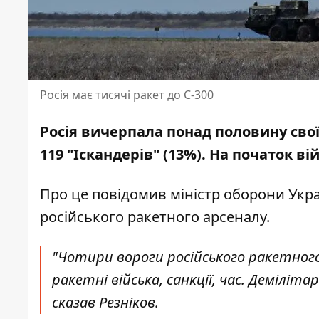
Росія має тисячі ракет до С-300
Росія вичерпала понад половину свої
119 "Іскандерів" (13%). На початок ві
Про це
повідомив
міністр оборони Укра
російського ракетного арсеналу.
"Чотири вороги російського ракетного а
ракетні війська, санкції, час. Демілі
сказав Резніков.