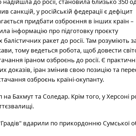
о надійшла до росії, становила близько 350 о
ив санкцій, у російській федерації є дефіцит
агається придбати озброєння в інших країн –
ила
інформацію про підготовку проєкту
балістичних ракет до росії. Там розуміють з
ави, тому ведеться робота, щоб довести світ
ачання іраном озброєнь до росії. Є практичн
их доказів, іран змінив свою позицію та пере
стачання
озброєнь країні-окупанту.
 на Бахмут та Соледар
. Крім того, у Херсоні
р
ттєзвалищі.
"Градів"
вдарили по прикордонню Сумської о