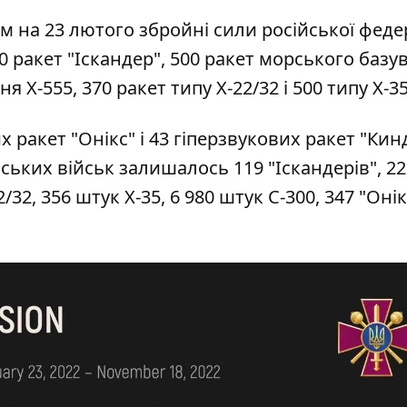
м на 23 лютого збройні сили російської феде
0 ракет "Іскандер", 500 ракет морського базу
я Х-555, 370 ракет типу Х-22/32 і 500 типу Х-35
х ракет "Онікс" і 43 гіперзвукових ракет "Кин
ських військ залишалось 119 "Іскандерів", 22
2/32, 356 штук Х-35, 6 980 штук С-300, 347 "Онік