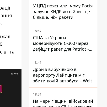
У ЦПД пояснили, чому Росія
рації
залучає КНДР до війни - це
вання
більше, ніж ракети
.
18:47
джал".
США та Україна
модернізують С-300 через
9
дефіцит ракет для Patriot -
сів" та
ЗМІ
18:41
Дрон з вибухівкою в
аеропорту Лейпцига міг
збити водій автобуса – Welt
18:31
На Чернігівщині військовий
у розшуку за СЗЧ намагався