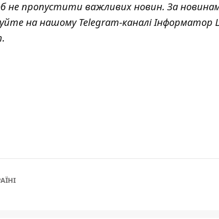
об не пропустити важливих новин. За новина
куйте на нашому Telegram-каналі
Інформатор L
т
.
АЇНІ