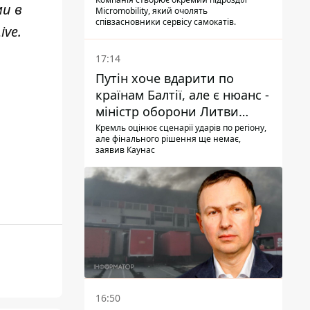
ми в
Micromobility, який очолять
співзасновники сервісу самокатів.
ive
.
17:14
Путін хоче вдарити по
країнам Балтії, але є нюанс -
міністр оборони Литви
зробив заяву
Кремль оцінює сценарії ударів по регіону,
але фінального рішення ще немає,
заявив Каунас
16:50