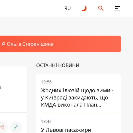
RU
🔎 Ольга Стефанішина
ОСТАННІ НОВИНИ
19:56
а
Жодних ілюзій щодо зими -
у Київраді закидають, що
КМДА виконала План
стійкості на 20%
19:42
У Львові пасажири