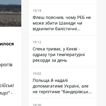
для набору контрактників
19:19
Флеш пояснив, чому РЕБ не
може збити Шахеди чи
відхилити балістичні
ракети
19:12
шилося
Спека триває, у Києві -
одразу три температурні
рекорди за день
орогів
19:02
Польща й надалі
ійські
допомагатиме Україні, але
не терпітиме "бандерівської
ирі" -
символіки" - Навроцький
18:56