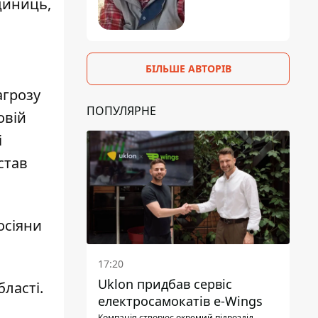
диниць,
БІЛЬШЕ АВТОРІВ
агрозу
ПОПУЛЯРНЕ
овій
і
став
осіяни
17:20
Uklon придбав сервіс
бласті
.
електросамокатів e-Wings
Компанія створює окремий підрозділ