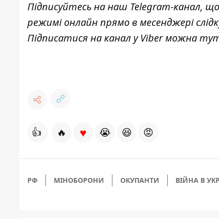
Підписуйтесь на наш
Telegram-канал
, щ
режимі онлайн прямо в месенджері слід
Підписатися на канал у Viber можна
ту
♥
👍
🔥
😭
😆
😡
РФ
МІНОБОРОНИ
ОКУПАНТИ
ВІЙНА В УКР