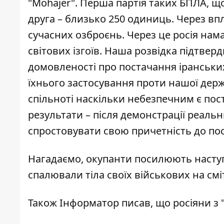
"Mohajer". Перша партія таких БПЛА, щ
друга – близько 250 одиниць. Через впл
сучасних озброєнь. Через це росія нам
світових ізгоїв. Наша розвідка
підтверд
домовленості про постачання іранських 
їхнього застосування проти нашої держ
спільноті наскільки небезпечним є пост
результати – після демонстрації реальн
спростовувати свою причетність до
по
Нагадаємо, окупанти
посилюють наступ
спалювали тіла своїх військових
на смі
Також
Інформатор
писав, що росіяни з 