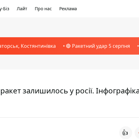
-Біз
Лайт
Про нас
Реклама
аторськ, Костянтинівка
🔴 Ракетний удар 5 серпня
 ракет залишилось у росії. Інфографік
👍