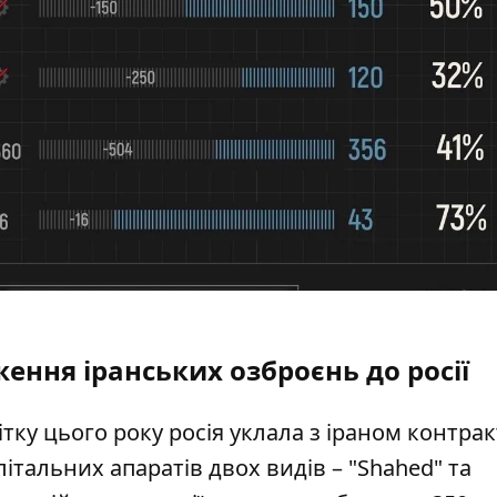
ення іранських озброєнь до росії
ітку
цього року росія уклала з іраном контра
італьних апаратів двох видів – "Shahed" та