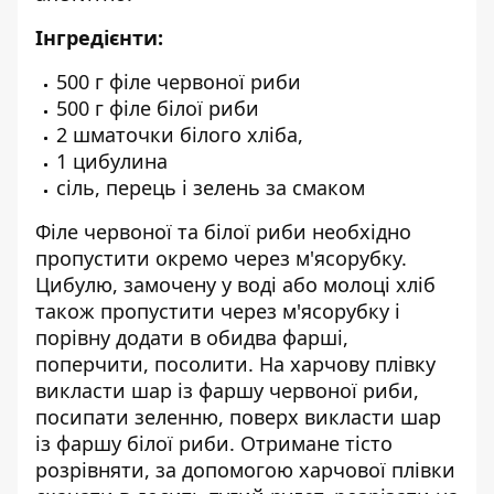
Інгредієнти:
500 г філе червоної риби
500 г філе білої риби
2 шматочки білого хліба,
1 цибулина
сіль, перець і зелень за смаком
Філе червоної та білої риби необхідно
пропустити окремо через м'ясорубку.
Цибулю, замочену у воді або молоці хліб
також пропустити через м'ясорубку і
порівну додати в обидва фарші,
поперчити, посолити. На харчову плівку
викласти шар із фаршу червоної риби,
посипати зеленню, поверх викласти шар
із фаршу білої риби. Отримане тісто
розрівняти, за допомогою харчової плівки