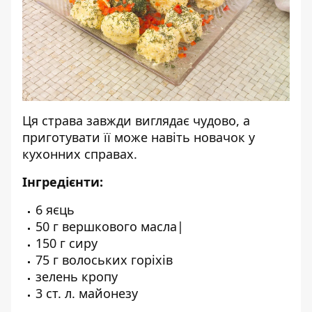
Ця страва завжди виглядає чудово, а
приготувати її може навіть новачок у
кухонних справах.
Інгредієнти:
6 яєць
50 г вершкового масла|
150 г сиру
75 г волоських горіхів
зелень кропу
3 ст. л. майонезу