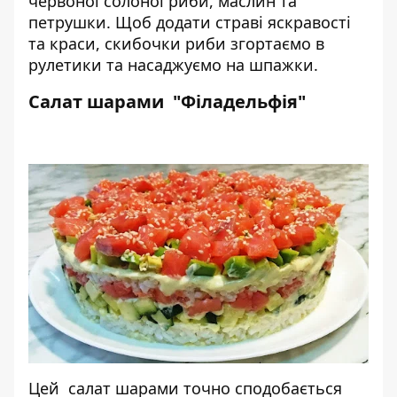
червоної солоної риби, маслин та
петрушки. Щоб додати страві яскравості
та краси, скибочки риби згортаємо в
рулетики та насаджуємо на шпажки.
Салат шарами "Філадельфія"
Цей салат шарами точно сподобається