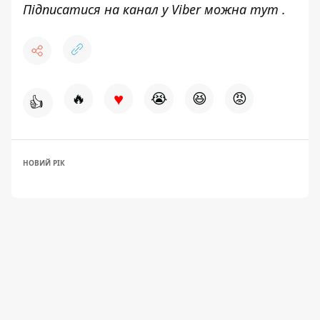
Підписатися на канал у Viber можна
тут
.
♥
🔥
😭
😆
😡
👍
НОВИЙ РІК