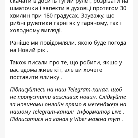
скачати в досить тугий рулет, розрізати на
шматочки і запекти в духовці протягом 30
хвилин при 180 градусах. Зауважу, що
рибні рулетики гарні як у гарячому, так і
холодному вигляді.
Раніше ми повідомляли,
якою буде погода
на Новий рік
.
Також писали про те,
що робити, якщо у
вас вдома живе кіт, але ви хочете
поставити ялинку
.
Підписуйтесь на наш
Telegram-канал
, щоб
не пропустити важливих новин. Слідкуйте
за новинами онлайн прямо в месенджері на
нашому Telegram-каналі
Інформатор Live
.
Підписатися на канал у Viber можна
тут
.