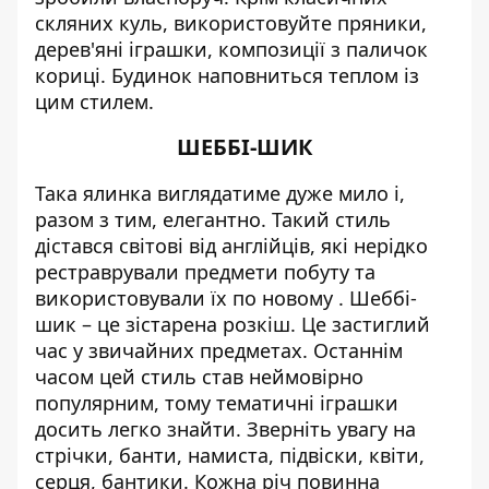
скляних куль, використовуйте пряники,
дерев'яні іграшки, композиції з паличок
кориці. Будинок наповниться теплом із
цим стилем.
ШЕББІ-ШИК
Така ялинка виглядатиме дуже мило і,
разом з тим, елегантно. Такий стиль
дістався світові від англійців, які нерідко
рестраврували предмети побуту та
використовували їх по новому . Шеббі-
шик – це зістарена розкіш. Це застиглий
час у звичайних предметах. Останнім
часом цей стиль став неймовірно
популярним, тому тематичні іграшки
досить легко знайти. Зверніть увагу на
стрічки, банти, намиста, підвіски, квіти,
серця, бантики. Кожна річ повинна