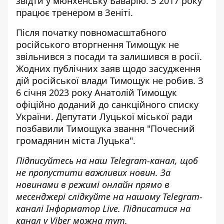
звідти у мюнхенську Баварію. З 2017 року
працює тренером в Зеніті.
Після початку повномасштабного
російського вторгнення Тимощук не
звільнився з посади та залишився в росії.
Жодних публічних заяв щодо засудження
дій російської влади Тимощук не робив. З
6 січня 2023 року Анатолій Тимощук
офіційно доданий до санкційного списку
України. Депутати Луцької міської ради
позбавили Тимощука звання "Почесний
громадянин міста Луцька".
Підписуйтесь на наш
Telegram-канал
, щоб
не пропустити важливих новин. За
новинами в режимі онлайн прямо в
месенджері слідкуйте на нашому Telegram-
каналі
Інформатор Live
. Підписатися на
канал у Viber можна
тут
.