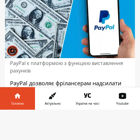
PayPal є платформою з функцією виставлення
рахунків
PayPal дозволяє фрілансерам надсилати
рахунки-фактури клієнтам. Їх створення є
безкоштовним. Платіжна система
Головна
Актуально
Україна на часі
Youtube
доступна у більш ніж 200 країнах і
підтримує 25 валют. Платіжна система
Інформатор у
Завантажити
забезпечує надійну безпеку. Отже,
телефоні
👉
транзакції є безпечними,
що важливо для
фрілансу.