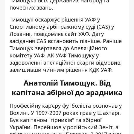
Тимощука всіх державних нагород та
почесних звань.
Тимощук
оскаржує рішення УАФ
у
Спортивному арбітражному суді (CAS) у
Лозанні, повідомляє сайт УАФ. Дату
засідання CAS встановить пізніше. Раніше
Тимощук звертався до Апеляційного
комітету УАФ. АК УАФ Тимощуку у
задоволенні апеляційної скарги відмовив,
залишивши чинним рішення КДК УАФ.
Анатолій Тимощук. Від
капітана збірної до зрадника
Професійну кар’єру футболіста розпочав у
Волині. У 1997-2007 роках грав у Шахтарі.
Був капітаном "гірників" та збірної
України. Перейшов у російський Зеніт, а