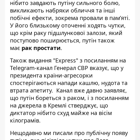
нібито завдають путіну сильного болю,
викликають набряки обличчя та інші
побічні ефекти, зокрема провали в пам’яті.
У його близькому оточенні ходять чутки,
що крім раку підшлункової залози, який
поступово поширюється, путін також
має
рак простати
.
Також видання "Express" з посиланням на
Telegram-канал Генерал СВР вказує, що у
президента країни-агресорки
спостерігаються напади кашлю, нудота та
втрата апетиту. Канал вже давно заявляє,
що путін бореться з раком, і з посиланням
на джерела в Кремлі стверджує, що
диктатор нібито схуд майже на вісім
кілограмів.
Нещодавно ми писали про
публічну появу