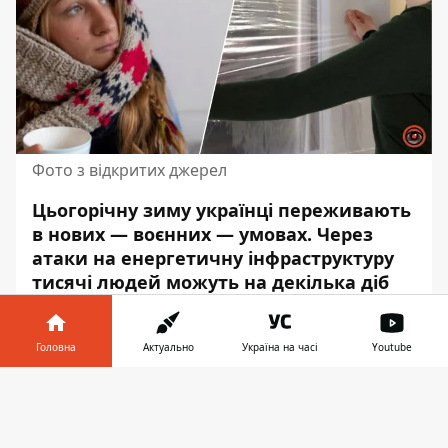
Фото з відкритих джерел
Цьогорічну зиму українці переживають
в нових — воєнних — умовах. Через
атаки на енергетичну інфраструктуру
тисячі людей можуть на декілька діб
залишитись без світла, води та тепла.
Звісно, оптимально мати
утеплену
Головна
Актуально
Україна на часі
Youtube
квартиру
або альтернативні джерела
опалення в будинку. Проте є і прості
Інформатор у
Завантажити
лайфхаки, які можна використати
телефоні
👉
прямо зараз, якщо у вашій оселі