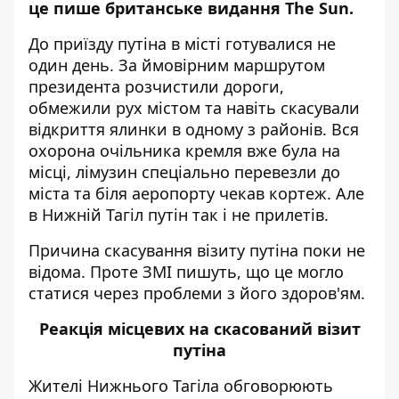
це пише британське видання
The Sun
.
До приїзду путіна в місті готувалися не
один день. За ймовірним маршрутом
президента розчистили дороги,
обмежили рух містом та навіть скасували
відкриття ялинки в одному з районів. Вся
охорона очільника кремля вже була на
місці, лімузин спеціально перевезли до
міста та біля аеропорту чекав кортеж. Але
в Нижній Тагіл путін так і не прилетів.
Причина скасування візиту путіна поки не
відома. Проте ЗМІ пишуть, що це могло
статися через проблеми з його здоров'ям.
Реакція місцевих на скасований візит
путіна
Жителі Нижнього Тагіла обговорюють