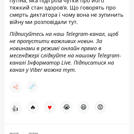
путіна, яка підігріла чутки про його
тяжкий стан
здоров’я. Що говорять про
смерть
диктатора
і чому вона не зупинить
війну ми розповідали
тут
.
Підписуйтесь на наш
Telegram-канал
, щоб
не пропустити важливих новин. За
новинами в режимі онлайн прямо в
месенджері слідкуйте на нашому Telegram-
каналі
Інформатор Live
. Підписатися на
канал у Viber можна
тут
.
♥
🔥
😭
😆
😡
👍