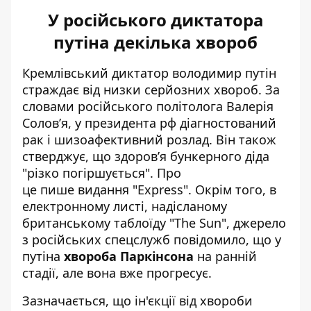
У російського диктатора
путіна декілька хвороб
Кремлівський диктатор володимир путін
страждає від низки серйозних хвороб. За
словами російського політолога Валерія
Солов’я, у президента рф діагностований
рак і шизоафективний розлад. Він також
стверджує, що здоров’я бункерного діда
"різко погіршується".
Про
це
пише
видання "Express". Окрім того, в
електронному листі, надісланому
британському таблоїду "The Sun", джерело
з російських спецслужб повідомило, що у
путіна
хвороба Паркінсона
на ранній
стадії, але вона вже прогресує.
Зазначається, що ін'єкції від хвороби