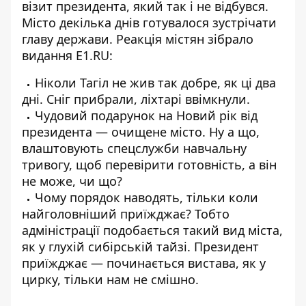
візит президента, який так і не відбувся.
Місто декілька днів готувалося зустрічати
главу держави. Реакція містян зібрало
видання
E1.RU
:
Ніколи Тагіл не жив так добре, як ці два
дні. Сніг прибрали, ліхтарі ввімкнули.
Чудовий подарунок на Новий рік від
президента — очищене місто. Ну а що,
влаштовують спецслужби навчальну
тривогу, щоб перевірити готовність, а він
не може, чи що?
Чому порядок наводять, тільки коли
найголовніший приїжджає? Тобто
адміністрації подобається такий вид міста,
як у глухій сибірській тайзі. Президент
приїжджає — починається вистава, як у
цирку, тільки нам не смішно.