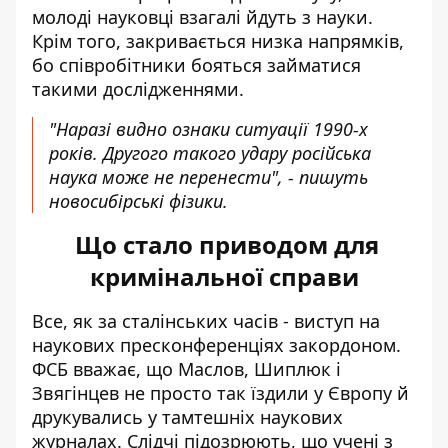
молоді науковці взагалі йдуть з науки.
Крім того, закривається низка напрямків,
бо співробітники бояться займатися
такими дослідженнями.
"Наразі видно ознаки ситуації 1990-х
років. Другого такого удару російська
наука може не перенести", - пишуть
новосибірські фізики.
Що стало приводом для
кримінальної справи
Все, як за сталінських часів - виступ на
наукових пресконференціях закордоном.
ФСБ вважає, що Маслов, Шиплюк і
Звягінцев не просто так їздили у Європу й
друкувались у тамтешніх наукових
журналах. Слідчі підозрюють, що учені з