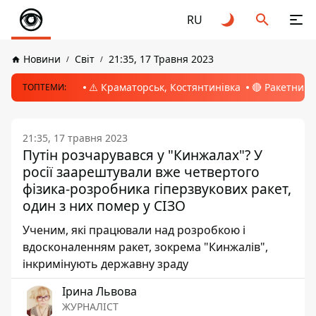
RU
Новини
Світ
21:35, 17 Травня 2023
⚠️ Краматорськ, Костянтинівка
🔴 Ракетний 
ТОПТЕМИ:
21:35, 17 травня 2023
Путін розчарувався у "Кинжалах"? У
росії заарештували вже четвертого
фізика-розробника гіперзвукових ракет,
один з них помер у СІЗО
Ученим, які працювали над розробкою і
вдосконаленням ракет, зокрема "Кинжалів",
інкримінують державну зраду
Ірина Львова
ЖУРНАЛІСТ