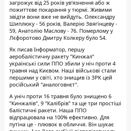
загрожує від 25 років ув'язнення або ж
пожиттєве покарання у тюрмі. Живими
звідти вони вже не вийдуть. Олександру
Шиплюку - 56 років, Валерію Звягінцеву -
59, Анатолію Маслову - 76. Померлому у
Лєфоротово Дмитру Колкеру було 54.
Як писав Інформатор, першу
аеробалістичну ракету "Кинжал"
українські сили ППО
збили у ніч проти 4
травня над Києвом
. Наші військові стали
першими у світі, хто знищив із ЗРК цей
російський "аналоговнєт".
А уніч проти 16 травня
було знищено 6
"Кинжалів", 9 "Калібрів" та ще три простіші
балістичні ракети
. Наша ППО
відпрацювала на 100% ефективно. Для
путіна це - плювок в обличчя. Він шукає