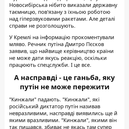
Новосибірська нібито виказали державну
таємницю, пов'язану з їхньою роботою
над гіперзвуковими ракетами. Але деталі
справи не розголошують.
У Кремлі на інформацію прокоментували
мляво. Речник путіна Дмитро Пєсков
заявив, що найвище керівництво країни
не може дати якусь реакцію, оскільки
працюють спецслужби. І це все.
А насправді - це ганьба, яку
путін не може пережити
"Кинжали" падають. "Кинжали", які
російський диктатор путін називав
невразливими, насправді виявились ще й
якими вразливими. "Кинжали", якими він
так пишався, збиває не якась там супер