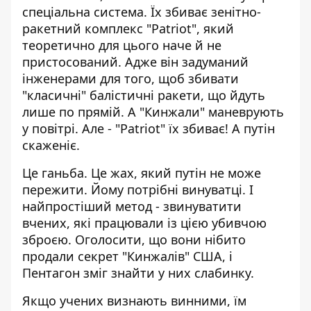
спеціальна система. Їх збиває зенітно-
ракетний комплекс "Patriot", який
теоретично для цього наче й не
пристосований. Адже він задуманий
інженерами для того, щоб
збивати
"класичні" балістичні ракети, що йдуть
лише по прямій
. А "Кинжали" маневрують
у повітрі. Але - "Patriot" їх збиває! А путін
скаженіє.
Це ганьба. Це жах, який путін не може
пережити. Йому потрібні винуватці. І
найпростіший метод - звинуватити
вчених, які працювали із цією убивчою
зброєю. Оголосити, що вони нібито
продали секрет "Кинжалів" США, і
Пентагон зміг знайти у них слабинку.
Якщо учених визнають винними, їм