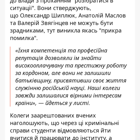
до влади з проханням "розібратися в
ситуації". Вони стверджують,
що Олександр Шиплюк, Анатолій Маслов
та Валерій Звягінцев не можуть бути
зрадниками, тут виникла якась "прикра
помилка".
«Їхня компетенція та професійна
репутація дозволяли їм знайти
високооплачувану та престижну роботу
за кордоном, але вони не залишили
батьківщину, присвятивши своє життя
служінню російській науці. Наші колеги
завжди залишалися вірними інтересам
країни», — йдеться у листі.
Колеги заарештованих вчених
наголошують, що через ці кримінальні
справи студенти відмовляються йти
вчитися й працювати до інституту, а