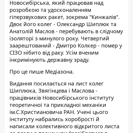
Новосибірська, який працював над
розробкою та удосконаленням
гіперзвукових ракет, зокрема "Кинжалів".
Двоє його колег - Олександр Шиплюк та
Анатолій Маслов - перебувають в слідчому
ізоляторі з минулого року. Четвертий
заарештований - Дмитро Колкер - помер у
СІЗО нібито від раку. Усім вченим
інкримінують державну зраду
.
Про це
пише
Медіазона.
Видання посилається на лист колег
Шиплюка, Звягінцева і Маслова -
працівників Новосибірського інституту
теоретичної та прикладної механіки
ім.С.Христиановича РАН. Учені цього
інституту набрались хоробрості й
написали колективного відкритого листа