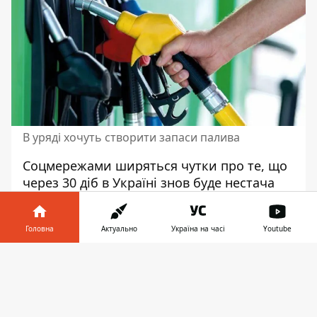
В уряді хочуть створити запаси палива
Соцмережами ширяться чутки про те, що
через 30 діб в Україні
знов буде нестача
бензину та дизелю
. Проте експерт
заспокоїв українців - пальне є, і ціна на
Головна
Актуально
Україна на часі
Youtube
нього буде ще падати.
Інформатор у
15 травня 2023 року
на сайті
Завантажити
телефоні
👉
Міненергетики
з’явилася новина про
необхідність створення мінімальних
запасів нафтопродуктів.