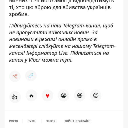
винних. І за його амбіції відповідатимуть
ті, хто цю зброю для вбивства українців
зробив.
Підписуйтесь на наш
Telegram-канал
, щоб
не пропустити важливих новин. За
новинами в режимі онлайн прямо в
месенджері слідкуйте на нашому Telegram-
каналі
Інформатор Live
. Підписатися на
канал у Viber можна
тут
.
♥
🔥
😭
😆
😡
👍
РОСІЯ
ПУТІН
ЗБРОЯ
ВІЙНА В УКРАЇНІ