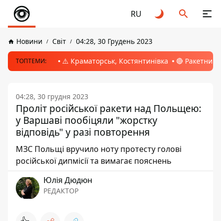
RU
Новини
Світ
04:28, 30 Грудень 2023
⚠️ Краматорськ, Костянтинівка
🔴 Ракетний 
ТОПТЕМИ:
04:28, 30 грудня 2023
Проліт російської ракети над Польщею:
у Варшаві пообіцяли "жорстку
відповідь" у разі повторення
МЗС Польщі вручило ноту протесту голові
російської дипмісії та вимагає пояснень
Юлія Дюдюн
РЕДАКТОР