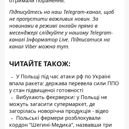
отримали поранення.
Підписуйтесь на наш
Telegram-канал
, щоб
не пропустити важливих новин. За
новинами в режимі онлайн прямо в
месенджері слідкуйте у нашому Telegram-
каналі
Інформатор Live
. Підписатися на
канал Viber можна
тут
.
ЧИТАЙТЕ ТАКОЖ:
У Польщі під час атаки рф по Україні
впала ракета: держава перевела сили ППО
у стан підвищеної готовності
Вибухають феєрверки: у Польщі не
можуть загасити супермаркет, де
загорілась новорічна продукція - відео
Польські фермери розблокували
кордон "Шегині-Медика", назвавши три