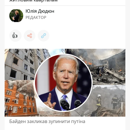
Юлія Дюдюн
РЕДАКТОР
👍
Байден закликав зупинити путіна