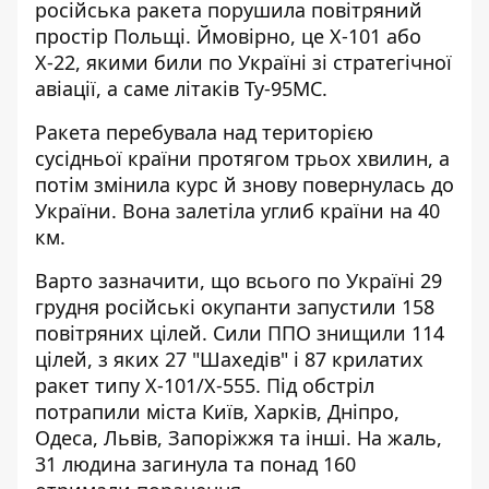
російська ракета
порушила повітряний
простір Польщ
і. Ймовірно, це Х-101 або
Х-22, якими били по Україні зі стратегічної
авіації, а саме літаків Ту-95МС.
Ракета перебувала над територією
сусідньої країни протягом трьох хвилин, а
потім змінила курс й знову повернулась до
України. Вона залетіла углиб країни на 40
км.
Варто зазначити, що всього по Україні 29
грудня російські окупанти запустили 158
повітряних цілей.
Сили ППО знищили 114
цілей
, з яких 27 "Шахедів" і 87 крилатих
ракет типу Х-101/Х-555. Під обстріл
потрапили міста Київ, Харків, Дніпро,
Одеса, Львів, Запоріжжя та інші. На жаль,
31 людина загинула та понад 160