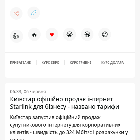
♥
🔥
😭
😆
😡
👍
ПРИВАТБАНК
КУРС ЄВРО
КУРС ГРИВНІ
КУРС ДОЛАРА
06:33, 06 червня
Київстар офіційно продає інтернет
Starlink для бізнесу - названо тарифи
Київстар запустив офіційний продаж
супутникового інтернету для корпоративних
клієнтів - швидкість до 324 Мбіт/с і розрахунки у
гривні