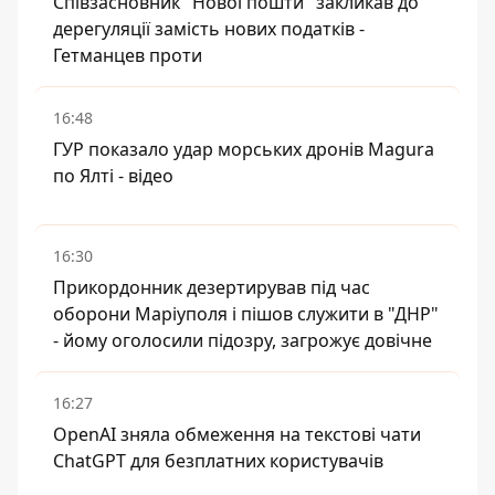
Співзасновник "Нової пошти" закликав до
дерегуляції замість нових податків -
Гетманцев проти
16:48
ГУР показало удар морських дронів Magura
по Ялті - відео
16:30
Прикордонник дезертирував під час
оборони Маріуполя і пішов служити в "ДНР"
- йому оголосили підозру, загрожує довічне
16:27
OpenAI зняла обмеження на текстові чати
ChatGPT для безплатних користувачів