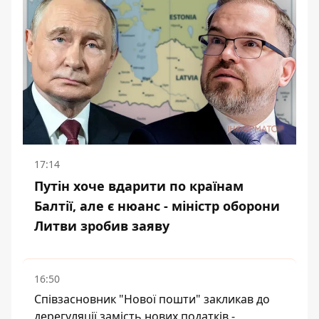
17:14
Путін хоче вдарити по країнам
Балтії, але є нюанс - міністр оборони
Литви зробив заяву
16:50
Співзасновник "Нової пошти" закликав до
дерегуляції замість нових податків -