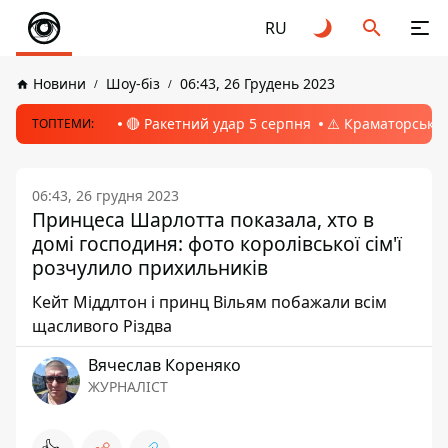
RU
Новини
Шоу-біз
06:43, 26 Грудень 2023
🔴 Ракетний удар 5 серпня
⚠️ Краматорськ, 
ТОПТЕМИ:
06:43, 26 грудня 2023
Принцеса Шарлотта показала, хто в
домі господиня: фото королівської сім'ї
розчулило прихильників
Кейт Міддлтон і принц Вільям побажали всім
щасливого Різдва
Вячеслав Кореняко
ЖУРНАЛІСТ