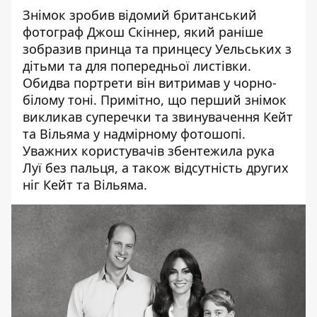
Знімок зробив відомий британський
фотограф Джош Скіннер, який раніше
зобразив принца та принцесу Уельських з
дітьми та для попередньої листівки.
Обидва портрети він витримав у чорно-
білому тоні. Примітно, що перший знімок
викликав суперечки та звинувачення Кейт
та Вільяма у надмірному фотошопі.
Уважних користувачів збентежила рука
Луї без пальця, а також відсутність других
ніг Кейт та Вільяма.