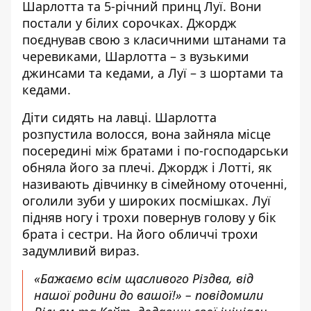
Шарлотта та 5-річний принц Луї. Вони
постали у білих сорочках. Джордж
поєднував свою з класичними штанами та
черевиками, Шарлотта – з вузькими
джинсами та кедами, а Луї – з шортами та
кедами.
Діти сидять на лавці. Шарлотта
розпустила волосся,
вона зайняла місце
посередині між братами
і по-господарськи
обняла його за плечі. Джордж і Лотті, як
називають дівчинку в сімейному оточенні,
оголили зуби у широких посмішках. Луї
підняв ногу і трохи повернув голову у бік
брата і сестри. На його обличчі трохи
задумливий вираз.
«Бажаємо всім щасливого Різдва, від
нашої родини до вашої!» – повідомили