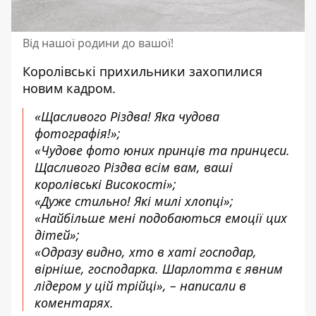
Від нашої родини до вашої!
Королівські
прихильники захопилися
новим кадром.
«Щасливого Різдва! Яка чудова
фотографія!»;
«Чудове фото юних принців та принцеси.
Щасливого Різдва всім вам, ваші
королівські Високості»;
«Дуже стильно! Які милі хлопці»;
«Найбільше мені подобаються емоції цих
дітей»;
«Одразу видно, хто в хаті господар,
вірніше, господарка. Шарлотта є явним
лідером у цій трійці», – написали в
коментарях.