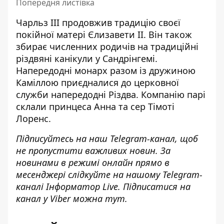
Попередня листівка
Чарльз III продовжив традицію своєї
покійної матері Єлизавети II. Він також
збирає численних родичів на традиційні
різдвяні канікули у Сандрінгемі.
Напередодні монарх разом із дружиною
Каміллою приєдналися до церковної
служби напередодні Різдва. Компанію парі
склали принцеса Анна та сер Тімоті
Лоренс.
Підписуйтесь на наш
Telegram-канал
, щоб
не пропустити важливих новин. За
новинами в режимі онлайн прямо в
месенджері слідкуйте на нашому Telegram-
каналі
Інформатор Live
. Підписатися на
канал у Viber можна
тут
.