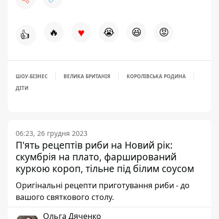
♥
🔥
😭
😆
😡
👍
ШОУ-БІЗНЕС
ВЕЛИКА БРИТАНІЯ
КОРОЛІВСЬКА РОДИНА
ДІТИ
06:23, 26 грудня 2023
П'ять рецептів риби на Новий рік:
скумбрія на плато, фарширований
куркою короп, тільне під білим соусом
Оригінальні рецепти приготування риби - до
вашого святкового столу.
Ольга Дяченко