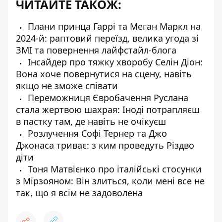
ЧИТАЙТЕ ТАКОЖ:
Плани принца Гаррі та Меган Маркл на
2024-й: раптовий переїзд, велика угода зі
ЗМІ та повернення лайфстайл-блога
Інсайдер про тяжку хворобу Селін Діон:
Вона хоче повернутися на сцену, навіть
якщо не зможе співати
Переможниця Євробачення Руслана
стала жертвою шахрая: Іноді потрапляєш
в пастку там, де навіть не очікуєш
Розлучення Софі Тернер та Джо
Джонаса триває: з ким проведуть Різдво
діти
Тоня Матвієнко про італійські стосунки
з Мірзояном: Він злиться, коли мені все не
так, що я всім не задоволена