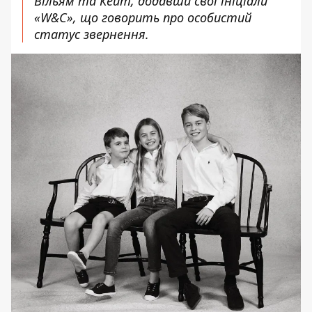
Вільям та Кейт, додавши свої ініціали
«W&C», що говорить про особистий
статус звернення.