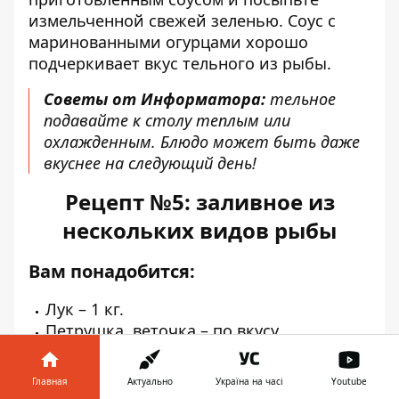
измельченной свежей зеленью. Соус с
маринованными огурцами хорошо
подчеркивает вкус тельного из рыбы.
Советы от Информатора:
тельное
подавайте к столу теплым или
охлажденным. Блюдо может быть даже
вкуснее на следующий день!
Рецепт №5: заливное из
нескольких видов рыбы
Вам понадобится:
Лук – 1 кг.
Петрушка, веточка – по вкусу.
Морковь – штука.
Лавровый лист – 2-3 штуки.
Главная
Актуально
Україна на часі
Youtube
Перец черный, горошек – 4 штуки.