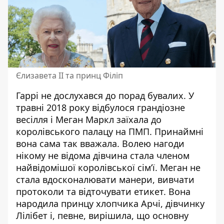
Єлизавета II та принц Філіп
Гаррі не дослухався до порад бувалих. У
травні 2018 року відбулося грандіозне
весілля і Меган Маркл заїхала до
королівського палацу на ПМП. Принаймні
вона сама так вважала. Волею нагоди
нікому не відома дівчина стала членом
найвідомішої королівської сім’ї. Меган не
стала вдосконалювати манери, вивчати
протоколи та відточувати етикет.
Вона
народила принцу хлопчика Арчі, дівчинку
Лілібет
і, певне, вирішила, що основну