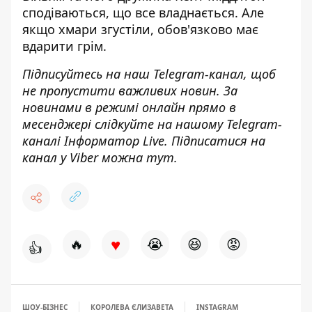
сподіваються, що все владнається
. Але
якщо хмари згустіли, обов'язково має
вдарити грім.
Підписуйтесь на наш
Telegram-канал
, щоб
не пропустити важливих новин. За
новинами в режимі онлайн прямо в
месенджері слідкуйте на нашому Telegram-
каналі
Інформатор Live
. Підписатися на
канал у Viber можна
тут
.
♥
🔥
😭
😆
😡
👍
ШОУ-БІЗНЕС
КОРОЛЕВА ЄЛИЗАВЕТА
INSTAGRAM