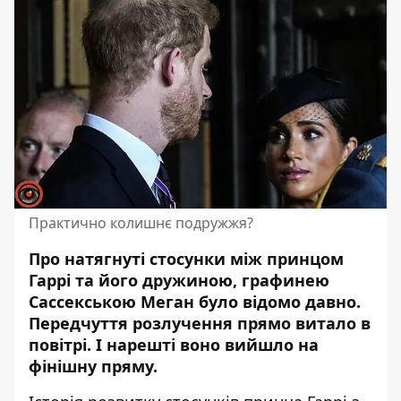
Практично колишнє подружжя?
Про натягнуті стосунки між
принцом
Гаррі
та його дружиною, графинею
Сассекською Меган було відомо давно.
Передчуття розлучення прямо витало в
повітрі. І нарешті воно вийшло на
фінішну пряму.