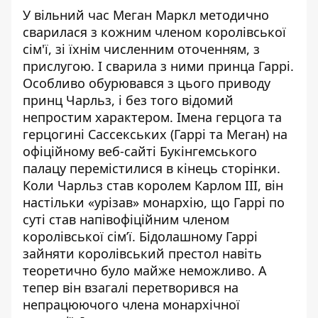
У вільний час Меган Маркл
методично
сварилася з кожним членом королівської
сім'ї
, зі їхнім численним оточенням, з
прислугою. І сварила з ними принца Гаррі.
Особливо обурювався з цього приводу
принц Чарльз, і без того відомий
непростим характером. Імена герцога та
герцогині Сассекських (Гаррі та Меган)
на
офіційному веб-сайті Букінгемського
палацу перемістилися в кінець сторінки
.
Коли Чарльз став королем Карлом III, він
настільки «урізав» монархію, що Гаррі по
суті став напівофіційним членом
королівської сім’ї. Бідолашному Гаррі
зайняти королівський престол навіть
теоретично було майже неможливо. А
тепер він взагалі перетворився на
непрацюючого члена монархічної