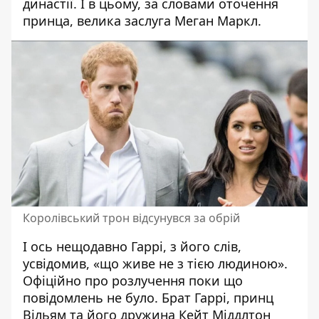
династії. І в цьому, за словами оточення
принца, велика заслуга Меган Маркл.
Королівський трон відсунувся за обрій
І ось нещодавно Гаррі, з його слів,
усвідомив, «що живе не з тією людиною».
Офіційно про розлучення поки що
повідомлень не було. Брат Гаррі,
принц
Вільям та його дружина Кейт Міддлтон