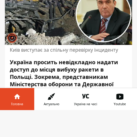
Київ виступає за спільну перевірку інциденту
Україна просить невідкладно надати
доступ до місця вибуху ракети в
Польщі. Зокрема, представникам
Міністерства оборони та Державної
прикордонної служби
. Про це в
Twitter
заявив секретар РНБО Олексій Данілов.
Головна
Актуально
Україна на часі
Youtube
За словами Данілова, Україна виступає за
Інформатор у
спільну перевірку інциденту з падінням
Завантажити
телефоні
👉
ракети поблизу українського кордону в
Польщі. Тому Київ просить невідкладно