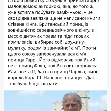
Історія розвитку стосунків принца Гаррі з
маловідомою акторкою, яка, до того ж,
уже встигла побувати заміжньою, – це
своєрідна зав'язка ще не написаної книги
Стівена Кінга. Британський принц із
зовнішністю середньовічного вікінгу, з
масою дитячих травм та підліткових
комплексів, вибирає собі
дружину-
мулатку, родом із звичайної сім’ї
. Проти
цього союзу заперечувала вся сім'я
принца Гаррі. Його відмовляв покійний
нині принц Філіп, покійна нині королева
Єлизавета II, батько принц Чарльз, нині
король Карл III. Напевно, принцесі Діані
теж було б що сказати.