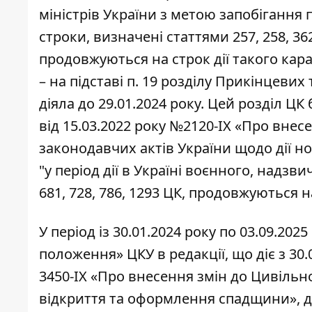
міністрів України з метою запобігання
строки, визначені статтями 257, 258, 362,
продовжуються на строк дії такого каран
– на підставі п. 19 розділу Прикінцевих
діяла до 29.01.2024 року. Цей розділ ЦК
від 15.03.2022 року №2120-IX «Про внес
законодавчих актів України щодо дії но
"у період дії в Україні воєнного, надзви
681, 728, 786, 1293 ЦК, продовжуються на
У період із 30.01.2024 року по 03.09.2025
положення» ЦКУ в редакції, що діє з 30.
3450-IX «Про внесення змін до Цивіль
відкриття та оформлення спадщини», де 