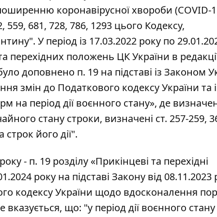
 поширенню коронавірусної хвороби (COVID-19
 559, 681, 728, 786, 1293 цього Кодексу,
тину". У період із 17.03.2022 року по 29.01.20
 та перехідних положень ЦК України в редакції
 було доповнено п. 19 на підставі із Законом У
ення змін до Податкового кодексу України та
рм на період дії воєнного стану», де визначе
чайного стану строки, визначені ст. 257-259, 36
 строк його дії".
 року - п. 19 розділу «Прикінцеві та перехідні
01.2024 року на підставі Закону від 08.11.2023
ного кодексу України щодо вдосконалення по
вказується, що: "у період дії воєнного стану