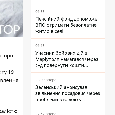
06:33
Пенсійний фонд допоможе
ВПО отримати безоплатне
житло в селі
06:13
Учасник бойових дій з
ю про
Маріуполя намагався через
суд повернути кошти
субсидії з рахунку в
кту 19
Ощадбанку - яким було
овлення
23:09 вчора
рішення
Зеленський анонсував
звільнення посадовця через
проблеми з водою у
Марганці
валістю
22:52 вчора