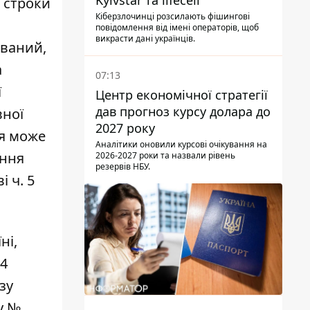
Kyivstar та lifecell
 строки
Кіберзлочинці розсилають фішингові
повідомлення від імені операторів, щоб
викрасти дані українців.
ований,
а
07:13
ї
Центр економічної стратегії
дав прогноз курсу долара до
вної
2027 року
ня може
Аналітики оновили курсові очікування на
ення
2026-2027 роки та назвали рівень
резервів НБУ.
 ч. 5
ні,
24
зу
у №