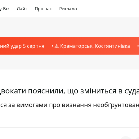
-Біз
Лайт
Про нас
Реклама
тний удар 5 серпня
⚠️ Краматорськ, Костянтинівка
двокати пояснили, що зміниться в суд
ться за вимогами про визнання необґрунтова