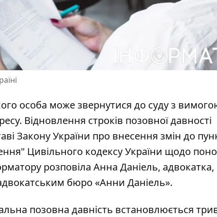
раїні
якого особа може звернутися до суду з вимого
ресу. Відновлення строків позовної давності
таві Закону України про внесення змін до пун
оження" Цивільного кодексу України щодо пон
орматору розповіла Анна Даніель, адвокатка,
адвокатським бюро «Анни Даніель».
гальна позовна давність встановлюється три