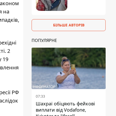
Законом
я на
ипадків,
БІЛЬШЕ АВТОРІВ
ПОПУЛЯРНЕ
рехідні
і. 2
у 19
овлення
есії РФ
07:33
аслідок
Шахраї обіцяють фейкові
виплати від Vodafone,