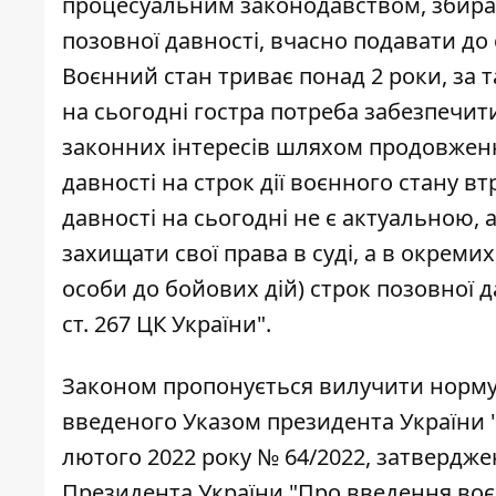
процесуальним законодавством, збират
позовної давності, вчасно подавати до
Воєнний стан триває понад 2 роки, за т
на сьогодні гостра потреба забезпечити
законних інтересів шляхом продовженн
давності на строк дії воєнного стану в
давності на сьогодні не є актуальною,
захищати свої права в суді, а в окреми
особи до бойових дій) строк позовної д
ст. 267 ЦК України".
Законом пропонується вилучити норму пр
введеного Указом президента України "
лютого 2022 року № 64/2022, затвердж
Президента України "Про введення воєн