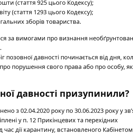
ошти (стаття 925 цього Кодексу);
ту (стаття 1293 цього Кодексу);
гальних зборів товариства.
ться за вимогами про визнання необґрунтова
.
іг позовної давності починається від дня, ко
 про порушення свого права або про особу, як
ної давності призупинили?
но з 02.04.2020 року по 30.06.2023 року у зв’
іплені у п. 12 Прикінцевих та перехідних
д час дії карантину, встановленого Кабінетом