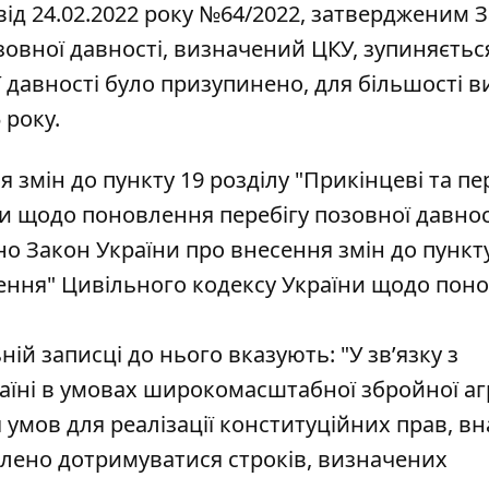
від 24.02.2022 року №64/2022, затвердженим 
позовної давності, визначений ЦКУ, зупиняєтьс
ї давності було призупинено, для більшості в
 року.
змін до пункту 19 розділу "Прикінцеві та пе
 щодо поновлення перебігу позовної давност
о Закон України про внесення змін до пункт
оження" Цивільного кодексу України щодо пон
ій записці до нього вказують: "У зв’язку з
аїні в умовах широкомасштабної збройної агр
 умов для реалізації конституційних прав, вн
лено дотримуватися строків, визначених