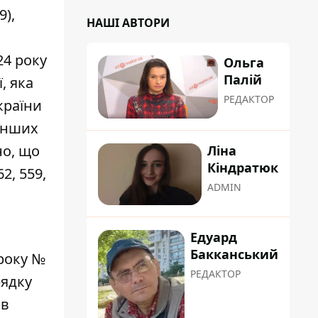
),
НАШІ АВТОРИ
24 року
Ольга
Палій
, яка
РЕДАКТОР
країни
 інших
но, що
Ліна
Кіндратюк
2, 559,
ADMIN
Едуард
Бакканський
 року №
РЕДАКТОР
рядку
 в