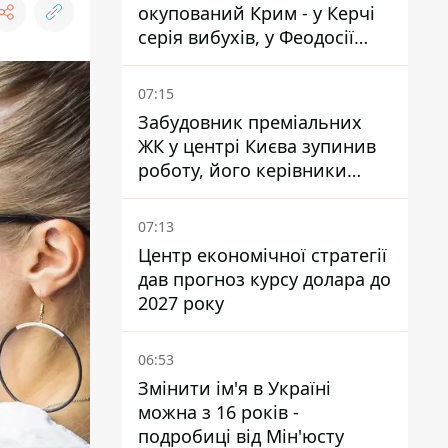
окупований Крим - у Керчі
серія вибухів, у Феодосії
пожежа
07:15
Забудовник преміальних
ЖК у центрі Києва зупинив
роботу, його керівники
втекли з України - Bihus.info
07:13
Центр економічної стратегії
дав прогноз курсу долара до
2027 року
06:53
Змінити ім'я в Україні
можна з 16 років -
подробиці від Мін'юсту