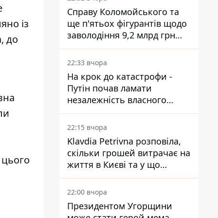
е
Справу Коломойського та
яно із
ще п'ятьох фігурантів щодо
заволодіння 9,2 млрд грн
, до
ПриватБанку скерували до
суду
22:33 вчора
На крок до катастрофи -
Путін почав ламати
вна
незалежність власного
Центробанку, змусивши
ли
знизити базову ставку
22:15 вчора
Klavdia Petrivna розповіла,
скільки грошей витрачає на
2 цього
життя в Києві та у що
вкладає мільйони
22:00 вчора
Президентом Угорщини
може стати герой мема