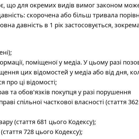
чає, що для окремих видів вимог законом мож
вність: скорочена або більш тривала порівн
вна давність в 1 рік застосовується, зокрема
ні);
рмації, поміщеної у медіа. У цьому разі позо
щення цих відомостей у медіа або від дня, ко
я про ці відомості;
ав та обов'язків покупця у разі порушення
раві спільної часткової власності (стаття 36
ару (стаття 681 цього Кодексу);
стаття 728 цього Кодексу);