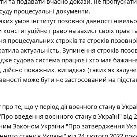
и та подавати вчасно докази, не пропускати
 суду процесуальні документи.
аких умов інститут позовної давності нівель
 конституційне право на захист своїх прав т
я процесуальних строків та строків позовно
тратила актуальність. Зупинення строків позо
 адже судова система працює і хто має бажан
х, дійсно поважних, випадках (таких як залуч
авності може бути не застосований на підставі
о те, що у період дії воєнного стану в Украї
Про введення воєнного стану в Україні" від 
еним Законом України "Про затвердження Ука
ного стану в Україні" від 24 лютого 2022 рок