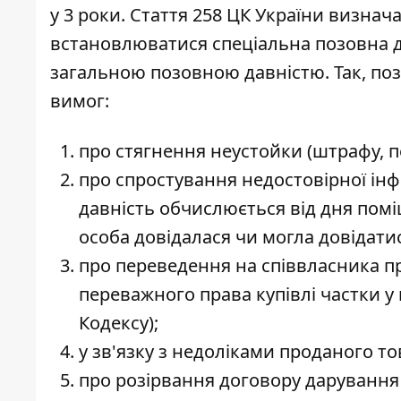
у 3 роки. Стаття 258 ЦК України визна
встановлюватися спеціальна позовна да
загальною позовною давністю. Так, позо
вимог:
про стягнення неустойки (штрафу, пе
про спростування недостовірної інфо
давність обчислюється від дня помі
особа довідалася чи могла довідатис
про переведення на співвласника пр
переважного права купівлі частки у п
Кодексу);
у зв'язку з недоліками проданого тов
про розірвання договору дарування (