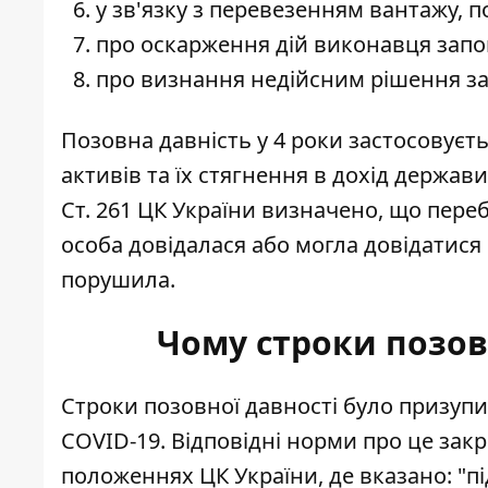
у зв'язку з перевезенням вантажу, п
про оскарження дій виконавця запові
про визнання недійсним рішення за
Позовна давність у 4 роки застосовує
активів та їх стягнення в дохід держави
Ст. 261 ЦК України визначено, що переб
особа довідалася або могла довідатися
порушила.
Чому строки позов
Строки позовної давності було призупине
COVID-19. Відповідні норми про це закр
положеннях ЦК України, де вказано: "пі