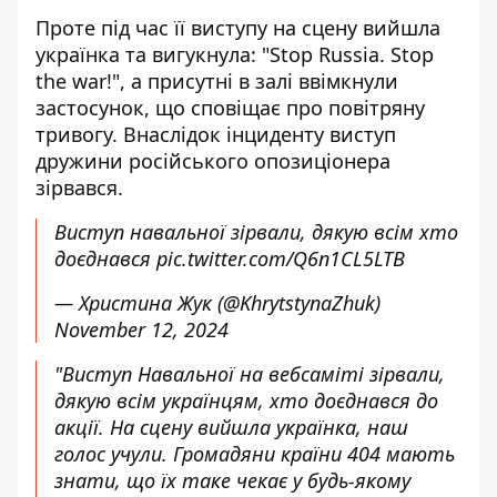
Проте під час її виступу на сцену вийшла
українка та вигукнула: "Stop Russia. Stop
the war!", а присутні в залі ввімкнули
застосунок, що сповіщає про повітряну
тривогу. Внаслідок інциденту виступ
дружини російського опозиціонера
зірвався.
Виступ навальної зірвали, дякую всім хто
доєднався
pic.twitter.com/Q6n1CL5LTB
— Христина Жук (@KhrytstynaZhuk)
November 12, 2024
"Виступ Навальної на вебсаміті зірвали,
дякую всім українцям, хто доєднався до
акції. На сцену вийшла українка, наш
голос учули. Громадяни країни 404 мають
знати, що їх таке чекає у будь-якому