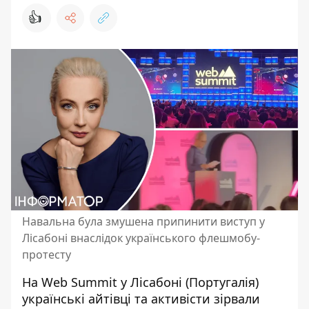
👍
Навальна була змушена припинити виступ у
Лісабоні внаслідок українського флешмобу-
протесту
На Web Summit у Лісабоні (Португалія)
українські айтівці та активісти зірвали