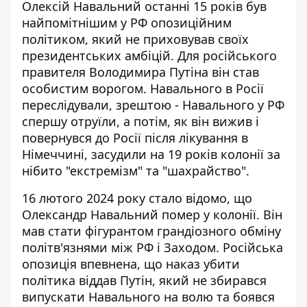
Олексій Навальний останні 15 років був
найпомітнішим у РФ опозиційним
політиком, який не приховував своїх
президентських амбіцій. Для російського
правителя Володимира Путіна він став
особистим ворогом. Навального в Росії
переслідували, зрештою - Навального у РФ
спершу отруїли, а потім, як він вижив і
повернувся до Росії після лікування в
Німеччині, засудили на 19 років колонії за
нібито "екстремізм" та "шахрайство".
16 лютого 2024 року стало відомо, що
Олександр Навальний помер у колонії. Він
мав стати фігурантом грандіозного обміну
політв'язнями між РФ і Заходом. Російська
опозиція впевнена, що наказ убити
політика
віддав Путін
, який не збирався
випускати Навального на волю та боявся