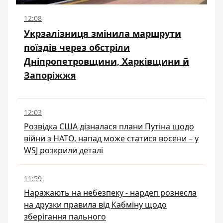
12:08
Укрзалізниця змінила маршрути
поїздів через обстріли
Дніпропетровщини, Харківщини й
Запоріжжя
12:03
Розвідка США дізналася плани Путіна щодо
війни з НАТО, напад може статися восени – у
WSJ розкрили деталі
11:59
Наражають на небезпеку - нардеп рознесла
на друзки правила від Кабміну щодо
зберігання пального