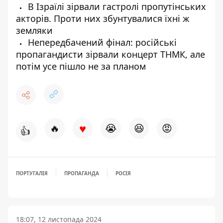
В Ізраїлі зірвали гастролі пропутінських
акторів. Проти них збунтувалися їхні ж
земляки
Непередбачений фінал: російські
пропагандисти зірвали концерт ТНМК, але
потім усе пішло не за планом
♥
🔥
😭
😆
😡
👍
ПОРТУГАЛІЯ
ПРОПАГАНДА
РОСІЯ
18:07, 12 листопада 2024