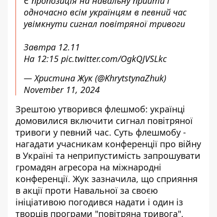
Є пропозиція на навальну прийти і
одночасно всім українцям в певний час
увімкнути сигнал повітряної тривоги
Завтра 12.11
На 12:15
pic.twitter.com/OgkQJVSLkc
— Христина Жук (@KhrytstynaZhuk)
November 11, 2024
Зрештою утворився флешмоб: українці
домовилися включити сигнал повітряної
тривоги у певний час. Суть флешмобу -
нагадати учасникам конференції про війну
в Україні та неприпустимість запрошувати
громадян агресора на міжнародні
конференції. Жук зазначила, що сприяння
в акції проти Навальної за своєю
ініціативою погодився надати і один із
творців програми "повітряна тривога",