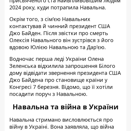
присвяченого ста найвпливовішим людям
2024 року,
куди потрапила Навальна
.
Окрім того, з сім'єю Навальних
контактував й чинний президент США
Джо Байден. Після звістки про смерть
Олексія Навального він
зустрівся з його
вдовою Юлією Навальною
та Дар'єю.
Водночас перша леді України Олена
Зеленська
відхилила запрошення Білого
дому
відвідати звернення президента США
Джо Байдена про становище країни у
Конгресі 7 березня. Відомо, що її хотіли
посадити поруч з Навальною.
Навальна та війна в України
Навальна стримано висловлюється про
війну в Україні. Вона заявляла, що війна