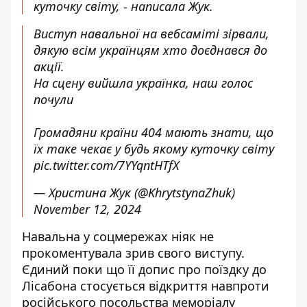
куточку світу, - написала Жук.
Виступ навальної на вебсаміті зірвали,
дякую всім українцям хто доєднався до
акції.
На сцену вийшла українка, наш голос
почули
Громадяни країни 404 мають знати, що
їх таке чекає у будь якому куточку світу
pic.twitter.com/7YYqntHTfX
— Христина Жук (@KhrytstynaZhuk)
November 12, 2024
Навальна у соцмережах ніяк не
прокоментувала зрив свого виступу.
Єдиний поки що її допис про поїздку до
Лісабона стосується відкриття навпроти
російського посольства меморіалу