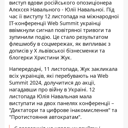
виступ вдови російського опозиціонера
Алєксєя Навального -
Юлії Навальної
. Під
час її виступу 12 листопада на міжнародної
ІТ-конференції Web Summit українці
ввімкнули сигнал повітряної тривоги та
зупинили подію. Це стало результатом
флешмобу в соцмережах, як випливає з
дописів у Х львівської бізнесменки та
блогерки Христини Жук.
Напередодні, 11 листопада,
Жук закликала
всіх українців
, які перебувають на Web
Summit 2024, долучитися до акції,
нагадавши про війну в Україні. 12
листопада Юлія Навальная мала
виступати на двох панелях конференції –
"Диктатори та цифрове інакомислення" та
"Протистояння автократам".