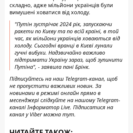
складно, адже мільйони українців були
вимушені ховатися від холоду.
"Путін зустрічає 2024 рік, запускаючи
ракети по Києву та по всій країні, в той
час, як мільйони українців ховаються від
холоду. Сьогодні вранці в Києві лунали
гучні вибухи. Надзвичайно важливо
підтримати Україну зараз, щоб зупинити
Путіна", - заявила пані Брінк.
Підписуйтесь на наш
Telegram-канал
, щоб
не пропустити важливих новин. За
новинами в режимі онлайн прямо в
месенджері слідкуйте на нашому Telegram-
каналі
Інформатор Live
. Підписатися на
канал у Viber можна
тут
.
ЧИТАЙТЕ ТАКОЖ: