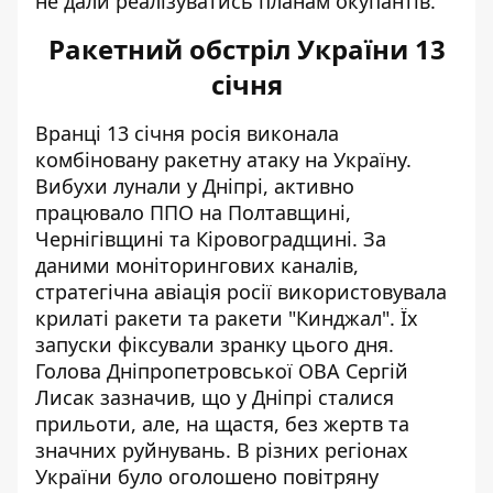
не дали реалізуватись планам окупантів.
Ракетний обстріл України 13
січня
Вранці 13 січня
росія виконала
комбіновану ракетну атаку на Україну
.
Вибухи лунали у Дніпрі, активно
працювало ППО на Полтавщині,
Чернігівщині та Кіровоградщині. За
даними моніторингових каналів,
стратегічна авіація росії використовувала
крилаті ракети та ракети "Кинджал". Їх
запуски фіксували зранку цього дня.
Голова Дніпропетровської ОВА Сергій
Лисак зазначив, що у Дніпрі сталися
прильоти, але, на щастя, без жертв та
значних руйнувань. В різних регіонах
України було оголошено повітряну