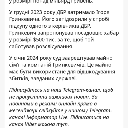
у розмірі понад мільярд гривень.
У грудні 2023 року ДБР затримало Ігоря
Гринкевича. Його запідозрили у спробі
підкупу одного з керівників ДБР.
Гринкевич запропонував посадовцю хабар
у розмірі $500 тис. за те, щоб той
саботував розслідування.
У січні 2024 року
суд заарештував майно
сім'ї та компаній Гринкевичів. Це майно
має бути використане для відшкодування
збитків, завданих державі.
Підписуйтесь на наш
Telegram-канал
, щоб
не пропустити важливих новин. За
новинами в режимі онлайн прямо в
месенджері слідкуйте у нашому Telegram-
каналі
Інформатор Live
. Підписатися на
канал Viber можна
тут
.