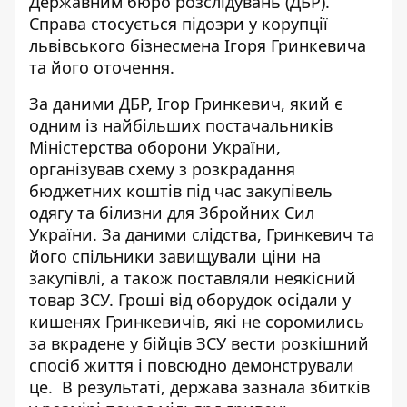
Державним бюро розслідувань (ДБР).
Справа стосується
підозри у корупції
львівського бізнесмена Ігоря Гринкевича
та його оточення.
За даними ДБР, Ігор Гринкевич, який є
одним із найбільших постачальників
Міністерства оборони України,
організував схему з розкрадання
бюджетних коштів під час закупівель
одягу та білизни для Збройних Сил
України. За даними слідства, Гринкевич та
його спільники завищували ціни на
закупівлі, а також поставляли неякісний
товар ЗСУ. Гроші від оборудок осідали у
кишенях Гринкевичів, які не соромились
за вкрадене у бійців ЗСУ вести розкішний
спосіб життя і повсюдно демонстрували
це. В результаті, держава зазнала збитків