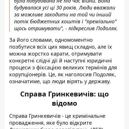
була побудована не під час війни. Вона
будувалася усі ці 30 років. Люди вважали
за можливе заходити на той чи інший
потік бюджетних коштів і "преміально"
щось отримувати", - підкреслив Подоляк.
За його словами, одномоментно
позбутися всіх цих явищ складно, але їх
можна жорстко карати, отримувати
конкретні слідчі дії й наступні юридичні
процеси з фіксацією великих термінів для
корупціонерів. Це, як наголосив Подоляк,
означатиме, що люди вірять у державу.
Справа Гринкевичів: що
відомо
Справа Гринкевичів - це кримінальне
провадження, яке було відкрите