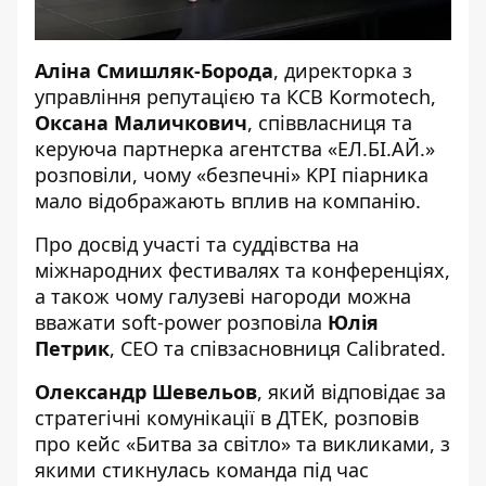
Аліна Смишляк-Борода
,
директорка з
управління репутацією та КСВ Kormotech,
Оксана Маличкович
, співвласниця та
керуюча партнерка агентства «ЕЛ.БІ.АЙ.»
розповіли, чому «безпечні» KPI піарника
мало відображають вплив на компанію.
Про досвід участі та суддівства на
міжнародних фестивалях та конференціях,
а також чому галузеві нагороди можна
вважати soft-power розповіла
Юлія
Петрик
, CEO та співзасновниця Calibrated.
Олександр Шевельов
, який відповідає за
стратегічні комунікації в ДТЕК, розповів
про кейс «Битва за світло» та викликами, з
якими стикнулась команда під час