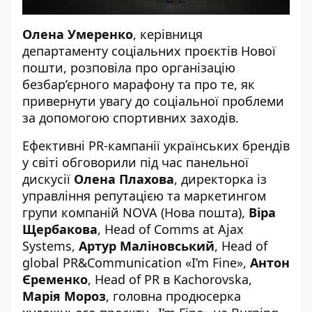
Олена Умеренко
, керівниця
департаменту соціальних проєктів Нової
пошти, розповіла про організацію
безбар’єрного марафону та про те, як
привернути увагу до соціальної проблеми
за допомогою спортивних заходів.
Ефективні PR-кампанії українських брендів
у світі обговорили під час панельної
дискусії
Олена Плахова
,
директорка із
управління репутацією та маркетингом
групи компаній NOVA (Нова пошта),
Віра
Щербакова
, Head of Comms at Ajax
Systems,
Артур Маліновський
, Head of
global PR&Communication «I’m Fine»,
Антон
Єременко
, Head of PR в Kachorovska,
Марія Мороз
, головна продюсерка