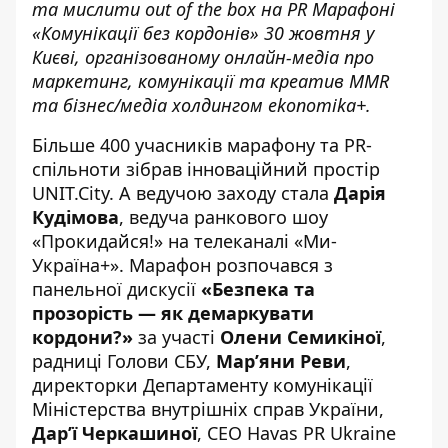
та мислити out of the box на PR Марафоні
«Комунікації без кордонів»
30 жовтня у
Києві, організованому онлайн-медіа про
маркетинг, комунікації та креатив MMR
та бізнес/медіа холдингом ekonomika+.
Більше 400 учасників марафону та PR-
спільноти зібрав інноваційний простір
UNIT.City. А ведучою заходу стала
Дарія
Кудімова
, ведуча ранкового шоу
«Прокидайся!» на телеканалі «Ми-
Україна+». Марафон розпочався з
панельної дискусії
«Безпека та
прозорість — як демаркувати
кордони?»
за участі
Олени Семикіної
,
радниці Голови СБУ,
Мар’яни Реви
,
директорки Департаменту комунікації
Міністерства внутрішніх справ України,
Дар’ї Черкашиної
, CEO Havas PR Ukraine