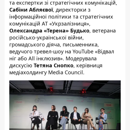
та експертки зі стратегічних комунікацій,
Сабіни Абляєвої
, директорки з
інформаційної політики та стратегічних
комунікацій АТ «Укрзалізниця»,
Олександра «Терена» Будько
, ветерана
російсько-української війни,
громадського діяча, письменника,
ведучого тревел-шоу на YouTube «Відвал
ніг або All інклюзив». Модерувала
дискусію
Тетяна Снопко
, керівниця
медіахолдингу Media Council.