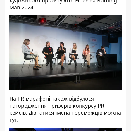
художнього проєкту «I’m Fine» на Burning
Man 2024.
На PR-марафоні також відбулося
нагородження призерів конкурсу PR-
кейсів. Дізнатися імена переможців
можна
тут
.