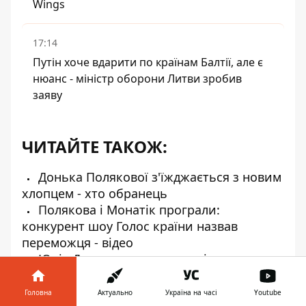
Wings
17:14
Путін хоче вдарити по країнам Балтії, але є
нюанс - міністр оборони Литви зробив
заяву
ЧИТАЙТЕ ТАКОЖ:
Донька Полякової з'їжджається з новим
хлопцем - хто обранець
Полякова і Монатік програли:
конкурент шоу Голос країни назвав
переможця - відео
Юрія Дудя приструнили за інтерес до
мовних патрулів
Віа Гра і війна: хто з них за Україну, а
Головна
Актуально
Україна на часі
Youtube