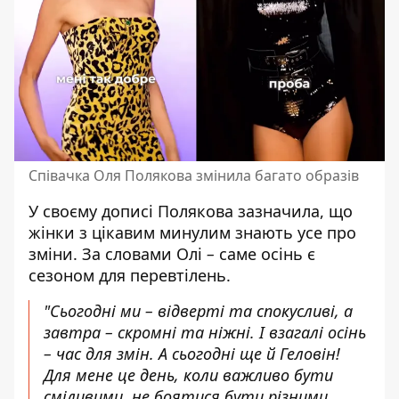
Співачка Оля Полякова змінила багато образів
У своєму дописі Полякова зазначила, що
жінки з цікавим минулим знають усе про
зміни. За словами Олі
–
саме осінь є
сезоном для перевтілень.
"Сьогодні ми
–
відверті та спокусливі, а
завтра
–
скромні та ніжні. І взагалі осінь
–
час для змін. А сьогодні ще й Геловін!
Для мене це день, коли важливо бути
сміливими, не боятися бути різними.