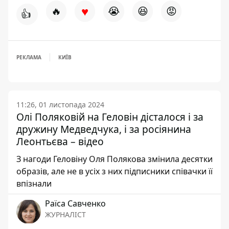
♥
🔥
😭
😆
😡
👍
РЕКЛАМА
КИЇВ
11:26, 01 листопада 2024
Олі Поляковій на Геловін дісталося і за
дружину Медведчука, і за росіянина
Леонтьєва – відео
З нагоди Геловіну Оля Полякова змінила десятки
образів, але не в усіх з них підписники співачки її
впізнали
Раїса Савченко
ЖУРНАЛІСТ