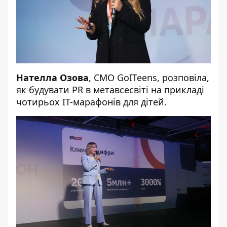
Нателла Озова
, СМО GoITeens, розповіла,
як будувати PR в метавсесвіті на прикладі
чотирьох IT-марафонів для дітей.