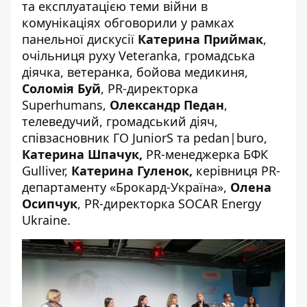
та експлуатацією теми війни в
комунікаціях обговорили у рамках
панельної дискусії
Катерина Приймак
,
очільниця руху Veteranka, громадська
діячка, ветеранка, бойова медикиня,
Соломія Буй
, PR-директорка
Superhumans,
Олександр Педан
,
телеведучий, громадський діяч,
співзасновник ГО JuniorS та pedan|buro,
Катерина Шпачук,
PR-менеджерка БФК
Gulliver,
Катерина Гуленок,
керівниця PR-
департаменту «Брокард-Україна»,
Олена
Осипчук
,
PR-директорка SOCAR Energy
Ukraine.