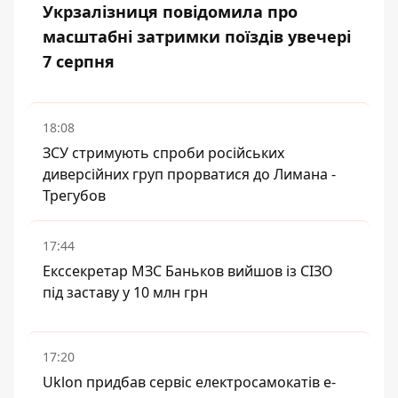
Укрзалізниця повідомила про
масштабні затримки поїздів увечері
7 серпня
18:08
ЗСУ стримують спроби російських
диверсійних груп прорватися до Лимана -
Трегубов
17:44
Екссекретар МЗС Баньков вийшов із СІЗО
під заставу у 10 млн грн
17:20
Uklon придбав сервіс електросамокатів e-