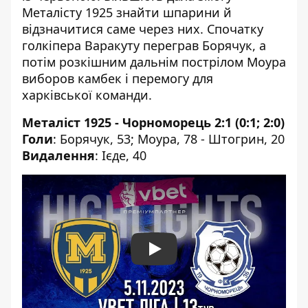
Металісту 1925 знайти шпарини й
відзначитися саме через них. Спочатку
голкіпера Варакуту переграв Борячук, а
потім розкішним дальнім пострілом Моура
виборов камбек і перемогу для
харківської команди.
Металіст 1925 - Чорноморець 2:1 (0:1; 2:0)
Голи
: Борячук, 53; Моура, 78 - Штогрин, 20
Видалення
: Ієде, 40
Play