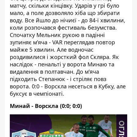
матчу, скільки кінцівку. Ударів у грі було
мало, а поле дозволяло хіба що збирати
воду. Все йшло до нічиєї - до 84-ї хвилини,
коли розпочався фестиваль безумства.
Спочатку Мельник рукою в падінні
зупиняє м’яча - VAR переглядав повтор
майже 5 хвилин. Але водночас
роздивилися і жорсткий фол Скляра. Як
наслідок - пенальті у ворота Минаю та
видалення в полтавчан. До м’яча
підходить Степанюк - і стріляє повз
ворота. 0:0 -
Ворскла несеться в Кубку
, але
буксує в чемпіонаті.
Минай - Ворскла (0:0; 0:0)