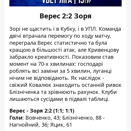
Верес 2:2 Зоря
Зорі не щастить і в Кубку, і в УПЛ. Команда
двічі втрачала перемогу по ходу матчу,
переграла Верес статистично та була
кращою в більшості атак, але Кривенцову
забракло креативності. Показовим став
момент на 70-х хвилинах: господарі
роблять всі заміни за 5 хвилин, луганці
нічим не відповідають. Як наслідок -
свіжий Ковалюк знаходить останній ривок
Блізніченка та зрівнюють рахунок. Клуби
лишаються сусідами в підвалі таблиці.
Верес - Зоря 2:2 (1:1; 1:1)
Голи
: Вовченко, 43; Блізніченко, 88 -
Нагнойний, 36; Яцик, 61