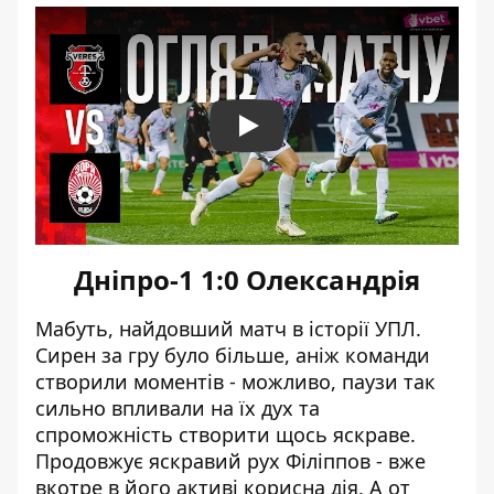
Play
Дніпро-1 1:0 Олександрія
Мабуть, найдовший матч в історії УПЛ.
Сирен за гру було більше, аніж команди
створили моментів - можливо, паузи так
сильно впливали на їх дух та
спроможність створити щось яскраве.
Продовжує яскравий рух Філіппов - вже
вкотре в його активі корисна дія. А от