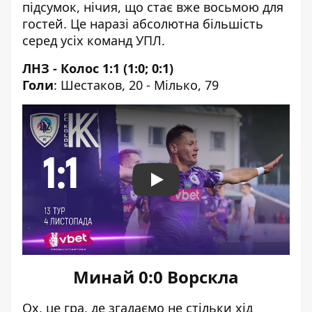
підсумок, нічия, що стає вже восьмою для
гостей. Це наразі абсолютна більшість
серед усіх команд УПЛ.
ЛНЗ - Колос 1:1 (1:0; 0:1)
Голи
: Шестаков, 20 - Мілько, 79
Play
Минай 0:0 Ворскла
Ох, це гра, де згадаємо не стільки хід