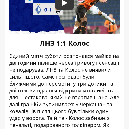
Play
ЛНЗ 1:1 Колос
Єдиний матч суботи розпочався майже на
дві години пізніше через тривогу і сенсації
не подарував. ЛНЗ та Колос не виявили
сильнішого. Саме господарі були
ближчими до перемоги: у три дотики та
дві голови вдалося відкрити можливість
для Шестакова, який не втратив шанс. Але
далі гра ніби зупинилася: у черкащан та
ковалівців після цього був тільки один
удар у ворота. Та й те - Колос забиває з
пенальті, подарованого голкіпером. Як