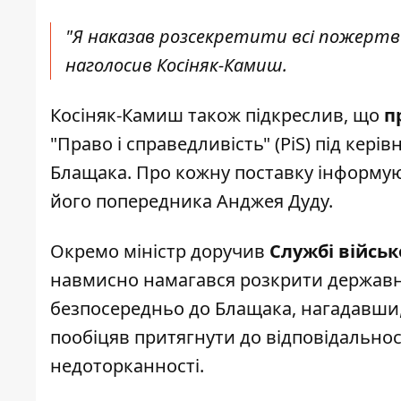
"Я наказав розсекретити всі пожертви 
наголосив Косіняк-Камиш.
Косіняк-Камиш також підкреслив, що
п
"Право і справедливість" (PiS) під кер
Блащака. Про кожну поставку інформу
його попередника Анджея Дуду.
Окремо міністр доручив
Службі військ
навмисно намагався розкрити державн
безпосередньо до Блащака, нагадавши, 
пообіцяв притягнути до відповідальност
недоторканності.