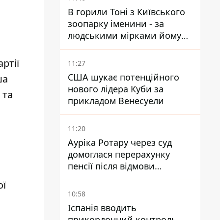
В горили Тоні з Київського
зоопарку іменини - за
людськими мірками йому
вже понад 90 років
ртії
11:27
США шукає потенційного
ша
нового лідера Куби за
 та
прикладом Венесуели
11:20
Ауріка Ротару через суд
домоглася перерахунку
пенсії після відмови
Пенсійного фонду
ої
10:58
Іспанія вводить
прикордонний контроль