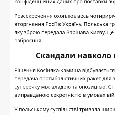
конфіденційних даних про поставки збр
Розсекречення охоплює весь чотириріч
вторгнення Росії в Україну. Польська г
яку зброю передала Варшава Києву. Це с
озброєння.
Скандали навколо п
Рішення Косіняка-Камиша відбувається 
передача протибалістичних ракет
для з
суперечку між владою та опозицією. Сп
виправданою секретністю в умовах вій
У польському суспільстві тривала ширш