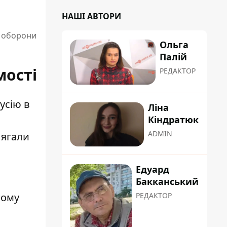
НАШІ АВТОРИ
ї оборони
Ольга
Палій
мості
РЕДАКТОР
усію в
Ліна
Кіндратюк
ADMIN
лягали
Едуард
Бакканський
тому
РЕДАКТОР