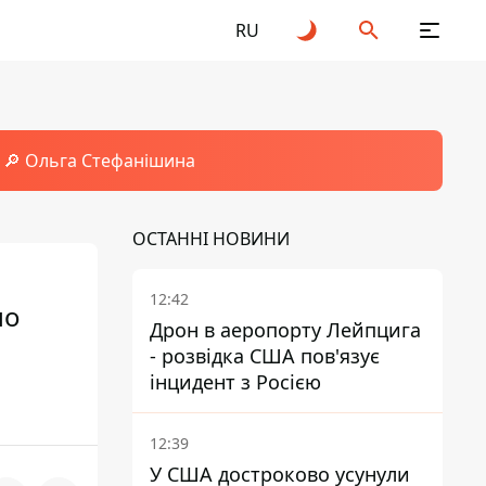
RU
🔎 Ольга Стефанішина
ОСТАННІ НОВИНИ
12:42
мо
Дрон в аеропорту Лейпцига
- розвідка США пов'язує
інцидент з Росією
12:39
У США достроково усунули