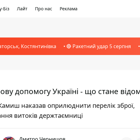
-Біз
Лайт
Про нас
Реклама
аторськ, Костянтинівка
🔴 Ракетний удар 5 серпня
ву допомогу Україні - що стане відо
Камиш наказав оприлюднити перелік зброї,
вання витоків держтаємниці
Дмитро Чернишов