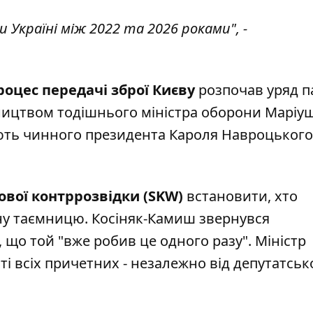
Україні між 2022 та 2026 роками", -
роцес передачі зброї Києву
розпочав уряд па
івництвом тодішнього міністра оборони Маріу
ють чинного президента Кароля Навроцького
ової контррозвідки (SKW)
встановити, хто
у таємницю. Косіняк-Камиш звернувся
що той "вже робив це одного разу". Міністр
і всіх причетних - незалежно від депутатськ