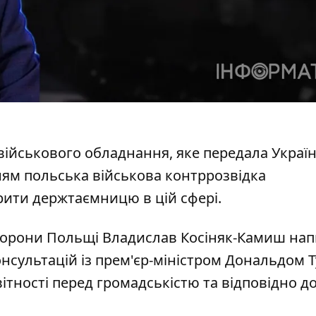
військового обладнання, яке передала Україн
ням польська військова контррозвідка
ити держтаємницю в цій сфері.
оборони Польщі
Владислав Косіняк-Камиш нап
онсультацій із прем'єр-міністром Дональдом 
ітності перед громадськістю та відповідно д