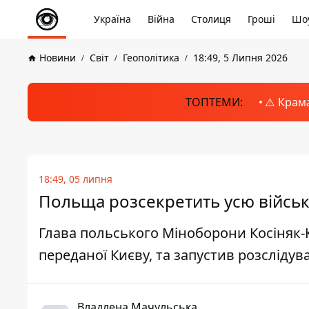
Україна
Війна
Столиця
Гроші
Шоу
Новини
Світ
Геополітика
18:49, 5 Липня 2026
ТОПТЕМИ:
⚠️ Крам
18:49, 05 липня
Польща розсекретить усю військо
Глава польського Міноборони Косіняк-
переданої Києву, та запустив розсліду
Владлена Мачульська