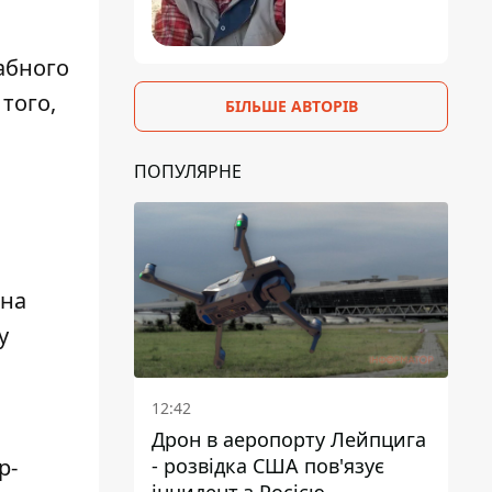
абного
того,
БІЛЬШЕ АВТОРІВ
ПОПУЛЯРНЕ
мна
у
12:42
Дрон в аеропорту Лейпцига
р-
- розвідка США пов'язує