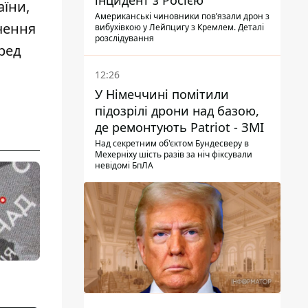
інцидент з Росією
їни,
Американські чиновники повʼязали дрон з
чення
вибухівкою у Лейпцигу з Кремлем. Деталі
розслідування
ред
12:26
У Німеччині помітили
підозрілі дрони над базою,
де ремонтують Patriot - ЗМІ
Над секретним об'єктом Бундесверу в
Мехерніху шість разів за ніч фіксували
невідомі БпЛА