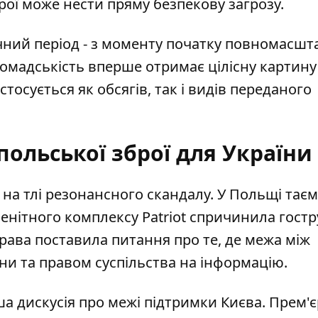
ої може нести пряму безпекову загрозу.
ний період - з моменту початку повномасшт
ромадськість вперше отримає цілісну картину 
тосується як обсягів, так і видів переданого
ольської зброї для України
на тлі резонансного скандалу. У Польщі
тає
енітного комплексу Patriot спричинила гостр
рава поставила питання про те, де межа між
ни та правом суспільства на інформацію.
а дискусія про межі підтримки Києва. Прем'є