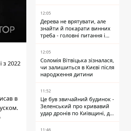
портах
12:05
Дерева не врятувати, але
знайти й покарати винних
треба - головні питання і
висновки з конфлікту на
Теремках
12:05
Соломія Вітвіцька зізналася,
і
з 2022
чи залишиться в Києві після
народження дитини
11:52
исав в
Це був звичайний будинок -
Зеленський про кривавий
Туском.
удар дронів по Київщині, де
о
загинули дідусь, бабуся та їх
малолітній онук
11:46