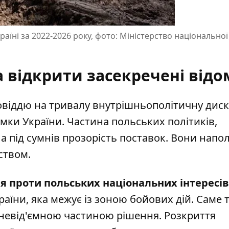
аїні за 2022-2026 року, фото: Міністерство національно
відкрити засекречені відо
овіддю на тривалу внутрішньополітичну диск
имки України. Частина польських політиків,
ила під сумнів прозорість поставок. Вони напо
ством.
ія проти польських національних інтересів
раїни, яка межує із зоною бойових дій. Саме 
 невід'ємною частиною рішення. Розкриття