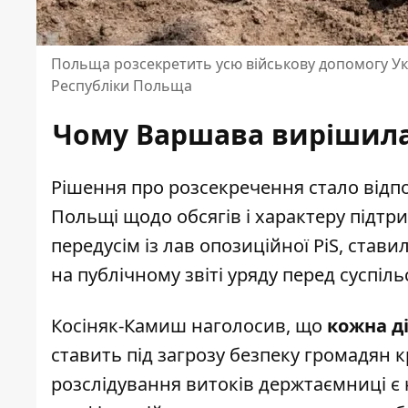
Польща розсекретить усю військову допомогу Укр
Республіки Польща
Чому Варшава вирішила 
Рішення про розсекречення стало відп
Польщі щодо обсягів і характеру підтр
передусім із лав опозиційної PiS, став
на публічному звіті уряду перед суспіль
Косіняк-Камиш наголосив, що
кожна д
ставить під загрозу безпеку громадян к
розслідування витоків держтаємниці є