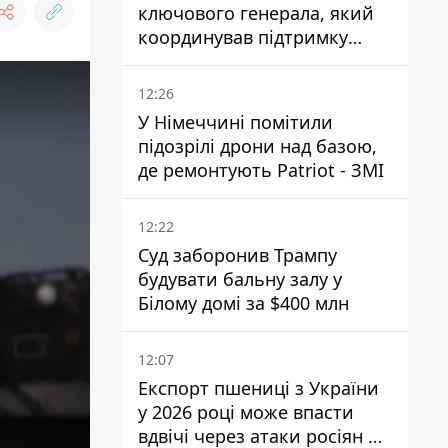
ключового генерала, який
координував підтримку
України - причину
замовчують
12:26
У Німеччині помітили
підозрілі дрони над базою,
де ремонтують Patriot - ЗМІ
12:22
Суд заборонив Трампу
будувати бальну залу у
Білому домі за $400 млн
12:07
Експорт пшениці з України
у 2026 році може впасти
вдвічі через атаки росіян по