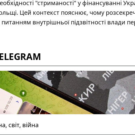
еобхідності "стриманості" у фінансуванні
Укра
Польщі. Цей контекст пояснює, чому розсекре
 питанням внутрішньої підзвітності влади пе
TELEGRAM
, світ, війна