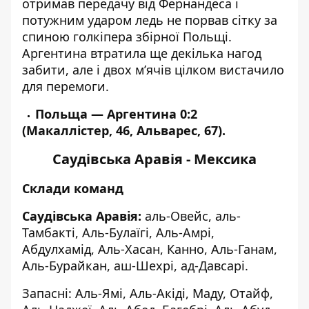
отримав передачу від Фернандеса і
потужним ударом ледь не порвав сітку за
спиною голкіпера збірної Польщі.
Аргентина втратила ще декілька нагод
забити, але і двох м’ячів цілком вистачило
для перемоги.
Польща — Аргентина 0:2
(Макаллістер, 46, Альварес, 67).
Саудівська Аравія - Мексика
Склади команд
Саудівська Аравія
:
аль-Овейс, аль-
Тамбакті, Аль-Булаїгі, Аль-Амрі,
Абдулхамід, Аль-Хасан, Канно, Аль-Ганам,
Аль-Бурайкан, аш-Шехрі, ад-Давсарі.
Запасні: Аль-Ямі, Аль-Акіді, Маду, Отайф,