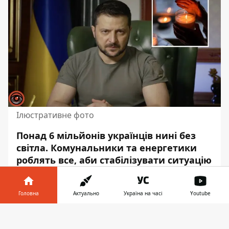
Ілюстративне фото
Понад 6 мільйонів українців нині без
світла. Комунальники та енергетики
роблять все, аби стабілізувати ситуацію
і повернути електроенергію людям.
Про це повідомив Володимир Зеленський
Головна
Актуально
Україна на часі
Youtube
у своєму
зверненні,
- передає Інформатор.
Інформатор у
За словами Президента України, станом
Завантажити
телефоні
👉