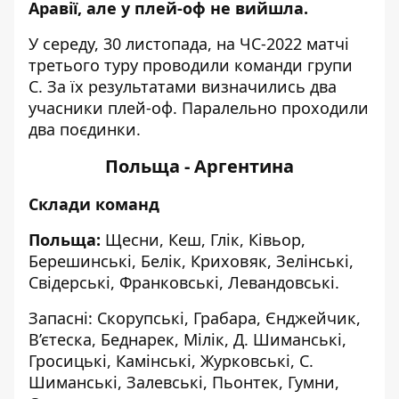
Аравії, але у плей-оф не вийшла.
У середу, 30 листопада, на ЧС-2022 матчі
третього туру проводили команди групи
С. За їх результатами визначились два
учасники плей-оф. Паралельно проходили
два поєдинки.
Польща - Аргентина
Склади команд
Польща:
Щесни, Кеш, Глік, Ківьор,
Берешинські, Белік, Криховяк, Зелінські,
Свідерські, Франковські, Левандовські.
Запасні: Скорупські, Грабара, Єнджейчик,
В’єтеска, Беднарек, Мілік, Д. Шиманські,
Гросицькі, Камінські, Журковські, С.
Шиманські, Залевські, Пьонтек, Гумни,