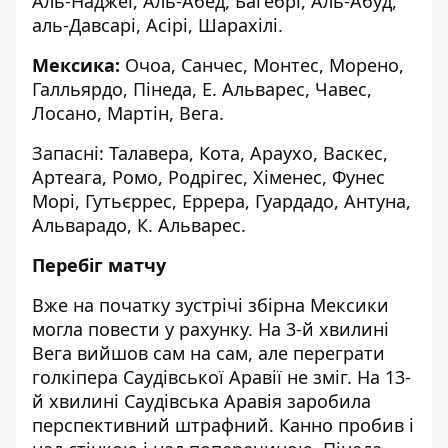
Аль-Наджеї, Аль-Абед, Багебрі, Аль-Абуд,
аль-Давсарі, Асірі, Шарахілі.
Мексика:
Очоа, Санчес, Монтес, Морено,
Галльярдо, Пінеда, Е. Альварес, Чавес,
Лосано, Мартін, Вега.
Запасні: Талавера, Кота, Араухо, Васкес,
Артеага, Ромо, Родрігес, Хіменес, Фунес
Морі, Гутьєррес, Еррера, Гуардадо, Антуна,
Альварадо, К. Альварес.
Перебіг матчу
Вже на початку зустрічі збірна Мексики
могла повести у рахунку. На 3-й хвилині
Вега вийшов сам на сам, але переграти
голкіпера Саудівської Аравії не зміг. На 13-
й хвилині Саудівська Аравія заробила
перспективний штрафний. Канно пробив і