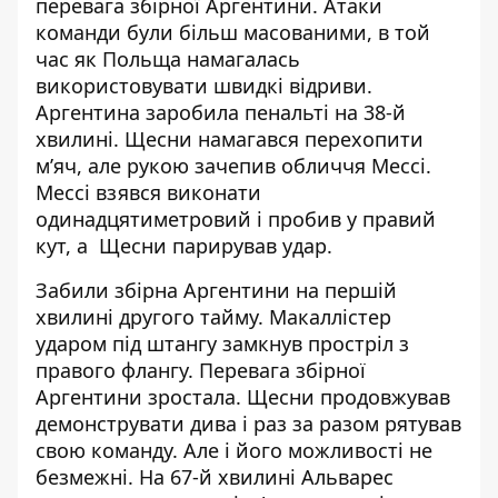
перевага збірної Аргентини. Атаки
команди були більш масованими, в той
час як Польща намагалась
використовувати швидкі відриви.
Аргентина заробила пенальті на 38-й
хвилині. Щесни намагався перехопити
м’яч, але рукою зачепив обличчя Мессі.
Мессі взявся виконати
одинадцятиметровий і пробив у правий
кут, а Щесни парирував удар.
Забили збірна Аргентини на першій
хвилині другого тайму. Макаллістер
ударом під штангу замкнув простріл з
правого флангу. Перевага збірної
Аргентини зростала. Щесни продовжував
демонструвати дива і раз за разом рятував
свою команду. Але і його можливості не
безмежні. На 67-й хвилині Альварес