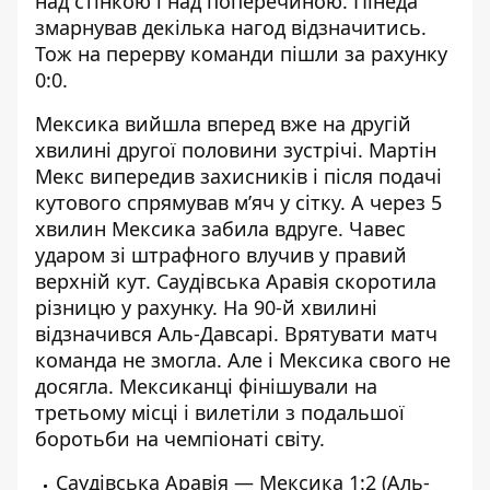
над стінкою і над поперечиною. Пінеда
змарнував декілька нагод відзначитись.
Тож на перерву команди пішли за рахунку
0:0.
Мексика вийшла вперед вже на другій
хвилині другої половини зустрічі. Мартін
Мекс випередив захисників і після подачі
кутового спрямував м’яч у сітку. А через 5
хвилин Мексика забила вдруге. Чавес
ударом зі штрафного влучив у правий
верхній кут. Саудівська Аравія скоротила
різницю у рахунку. На 90-й хвилині
відзначився Аль-Давсарі. Врятувати матч
команда не змогла. Але і Мексика свого не
досягла. Мексиканці фінішували на
третьому місці і вилетіли з подальшої
боротьби на чемпіонаті світу.
Саудівська Аравія — Мексика 1:2 (Аль-