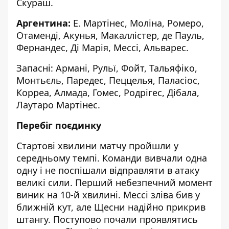
Скураш.
Аргентина:
Е. Мартінес, Моліна, Ромеро,
Отаменді, Акунья, Макаллістер, де Пауль,
Фернандес, Ді Марія, Мессі, Альварес.
Запасні: Армані, Рульї, Фойт, Тальяфіко,
Монтьєль, Паредес, Пеццелья, Паласіос,
Корреа, Алмада, Гомес, Родрігес, Дібала,
Лаутаро Мартінес.
Перебіг поєдинку
Стартові хвилини матчу пройшли у
середньому темпі. Команди вивчали одна
одну і не поспішали відправляти в атаку
великі сили. Перший небезпечний момент
виник на 10-й хвилині. Мессі зліва бив у
ближній кут, але Щесни надійно прикрив
штангу. Поступово почали проявлятись