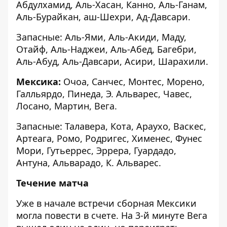
Абдулхамид, Аль-Хасан, Канно, Аль-Ганам,
Аль-Бурайкан, аш-Шехри, Ад-Давсари.
Запасные: Аль-Ями, Аль-Акиди, Маду,
Отайф, Аль-Наджеи, Аль-Абед, Багебри,
Аль-Абуд, Аль-Давсари, Асири, Шарахили.
Мексика:
Очоа, Санчес, Монтес, Морено,
Галльярдо, Пинеда, Э. Альварес, Чавес,
Лосано, Мартин, Вега.
Запасные: Талавера, Кота, Араухо, Васкес,
Артеага, Ромо, Родригес, Хименес, Фунес
Мори, Гутьеррес, Эррера, Гуардадо,
Антуна, Альварадо, К. Альварес.
Течение матча
Уже в начале встречи сборная Мексики
могла повести в счете. На 3-й минуте Вега