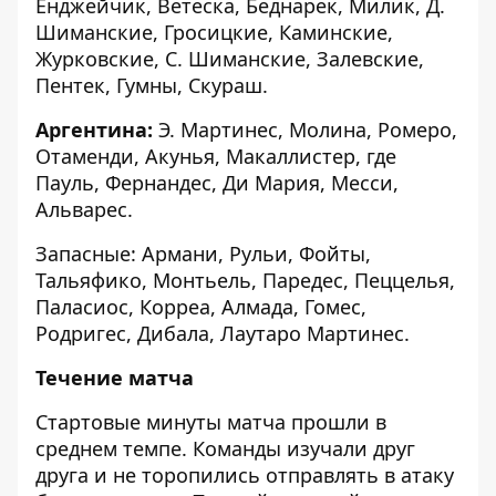
Енджейчик, Ветеска, Беднарек, Милик, Д.
Шиманские, Гросицкие, Каминские,
Журковские, С. Шиманские, Залевские,
Пентек, Гумны, Скураш.
Аргентина:
Э. Мартинес, Молина, Ромеро,
Отаменди, Акунья, Макаллистер, где
Пауль, Фернандес, Ди Мария, Месси,
Альварес.
Запасные: Армани, Рульи, Фойты,
Тальяфико, Монтьель, Паредес, Пеццелья,
Паласиос, Корреа, Алмада, Гомес,
Родригес, Дибала, Лаутаро Мартинес.
Течение матча
Стартовые минуты матча прошли в
среднем темпе. Команды изучали друг
друга и не торопились отправлять в атаку