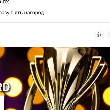
ріях
разу п'ять нагород
👍