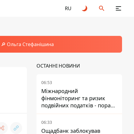
RU
🔎 Ольга Стефанішина
ОСТАННІ НОВИНИ
06:53
Міжнародний
фінмоніторинг та ризик
подвійних податків - поради
українцям в Польщі
06:33
Ощадбанк заблокував