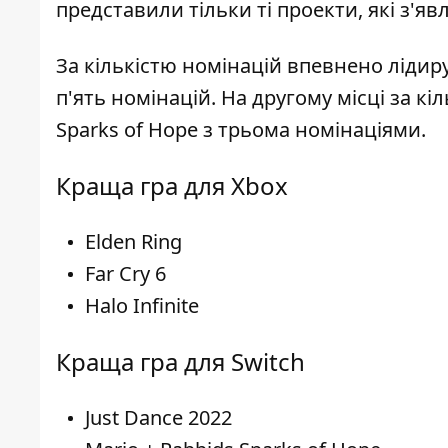
представили тільки ті проекти, які з'яв
За кількістю номінацій впевнено лідиру
п'ять номінацій. На другому місці за к
Sparks of Hope з трьома номінаціями.
Краща гра для Xbox
Elden Ring
Far Cry 6
Halo Infinite
Краща гра для Switch
Just Dance 2022