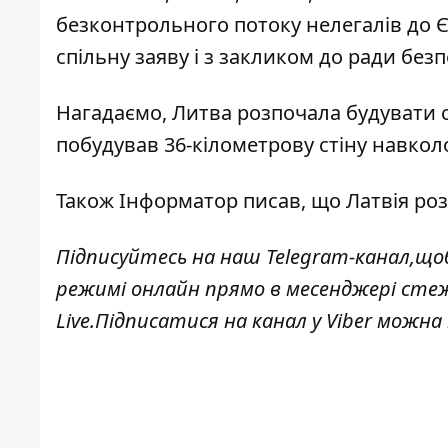
безконтрольного потоку нелегалів до
спільну заяву і з закликом до ради без
Нагадаємо, Литва розпочала
будувати с
побудував
36-кілометрову стіну навко
Також
Інформатор
писав, що Латвія ро
Підписуйтесь на наш
Telegram-канал,
щоб
режимі онлайн прямо в месенджері сте
Live
.Підписатися на канал у Viber можна