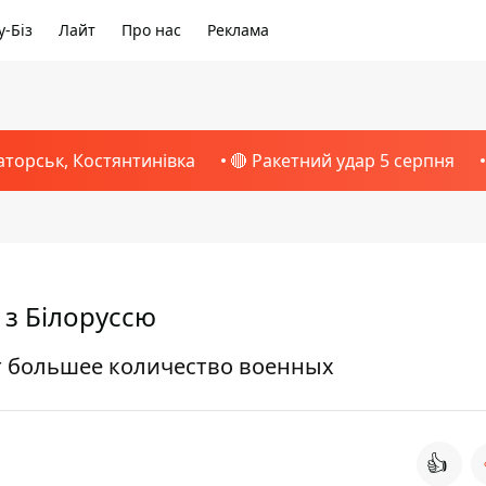
-Біз
Лайт
Про нас
Реклама
аторськ, Костянтинівка
🔴 Ракетний удар 5 серпня
 з Білоруссю
 большее количество военных
👍