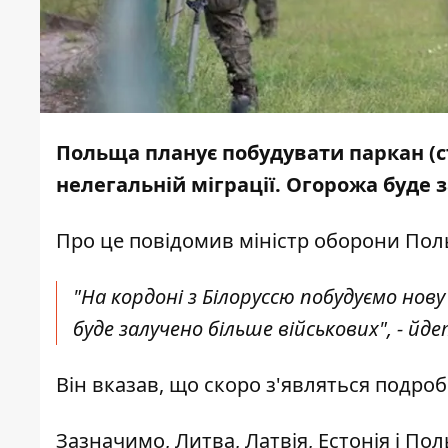
Польща планує побудувати паркан (ст
нелегальній міграції. Огорожа буде 
Про це
повідомив
міністр оборони Пол
"На кордоні з Білоруссю побудуємо нов
буде залучено більше військових", - йде
Він вказав, що скоро з'являться подро
Зазначимо, Литва, Латвія, Естонія і По