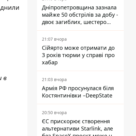
юднили
Дніпропетровщина зазнала
майже 50 обстрілів за добу -
двоє загиблих, шестеро
постраждалих
21:07 вчора
Сійярто може отримати до
3 років тюрми у справі про
хабар
и в
21:03 вчора
Армія РФ просунулася біля
Костянтинівки –DeepState
20:50 вчора
ЄС прискорює створення
альтернативи Starlink, але
без SpaceX проєкт може не