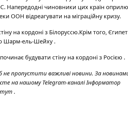
 ЄС. Напередодні чиновники цих країн оприл
пеки ООН відреагувати на міграційну кризу.
тіну на кордоні з Білоруссю
.Крім того, Єгипет
ло Шарм-ель-Шейх
у .
зпочинає
будувати стіну на кордоні з Росією
.
 не пропустити важливі новини. За новинам
жте на нашому Telegram-каналі
Інформатор
тут
.