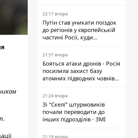
22:17 вчора
Путін став уникати поїздок
до регіонів у європейській
частині Росії, куди
регулярно долітають дрони
ня
21:57 вчора
Бояться атаки дронів - Росія
посилила захист базу
атомних підводних човнів
за 7400 км від України
нникам
21:24 вчора
Зі "Скелі" штурмовиків
почали переводити до
л.
інших підрозділів - ЗМІ
ації
21:19 вчора