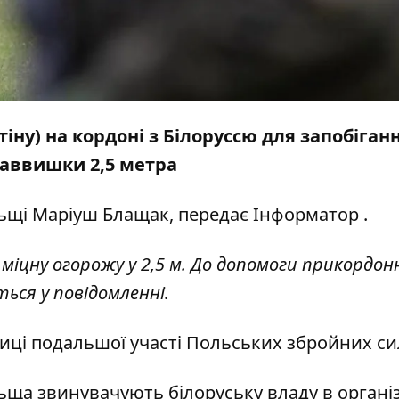
іну) на кордоні з Білоруссю для запобіган
заввишки 2,5 метра
ьщі Маріуш Блащак, передає
Інформатор
.
у міцну огорожу у 2,5 м. До допомоги прикордо
ться у повідомленні.
биці подальшої участі Польських збройних си
льща звинувачують білоруську владу в організ