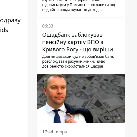
українцям в Польщі
підприємцям у Польщі не потрапити під
подвійне оподаткування доходів.
 одразу
06:33
ids
Ощадбанк заблокував
пенсійну картку ВПО з
Кривого Рогу - що вирішив
суд
Довгинцівський суд не зобов'язав банк
розблокувати рахунки жінки, чиєю
довіреністю скористалися шахраї
17:44 вчора