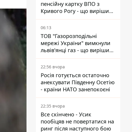
пенсійну картку ВПО з
Кривого Рогу - що вирішив
суд
06:13
ТОВ "Газорозподільні
мережі України" вимкнули
львів'янці газ - що вирішив
суд
22:56 вчора
Росія готується остаточно
анексувати Південну Осетію
- країни НАТО занепокоєні
22:35 вчора
Все скінчено - Усик
пообіцяв не повертатися на
ринг після наступного бою