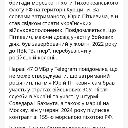
бригади морської піхоти Тихоокеанського
флоту РФ на території Курщини. За
словами затриманого, Юрія Піткевича, він
став
свідком страти українських
військовополонених
. Повідомляється, що
Піткевич, маючи досвід участі у бойових
діях, був завербований у жовтні 2022 року
до ПВК "Вагнер", перебуваючи у
російській колонії.
Наразі 47 ОМБр у Telegram повідомляє, що
не може стверджувати, що
затриманий
росіянин, на ім'я Юрій Піткевич сам брав
участь у стратах військових ЗСУ
. Після
служби в Україні та участі у штурмі
Соледара і Бахмута, а також у марші на
Москву, він у червні 2024 року підписав
контракт зі 155-ю морською піхотою РФ.