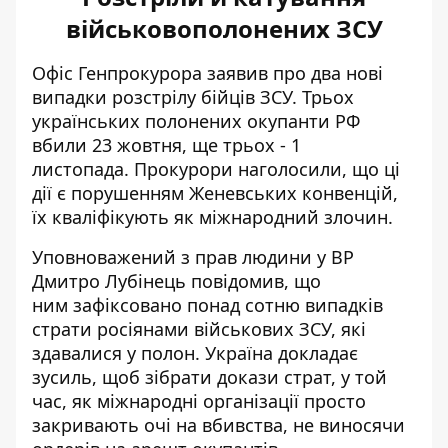
військовополонених ЗСУ
Офіс Генпрокурора заявив про два нові
випадки розстрілу бійців ЗСУ. Трьох
українських полонених
окупанти РФ
вбили 23 жовтня
, ще трьох - 1
листопада. Прокурори наголосили, що ці
дії є порушенням Женевських конвенцій,
їх кваліфікують як міжнародний злочин.
Уповноважений з прав людини у ВР
Дмитро Лубінець повідомив, що
ним
зафіксовано понад сотню випадків
страти росіянами військових ЗСУ
, які
здавалися у полон. Україна докладає
зусиль, щоб зібрати докази страт, у той
час, як міжнародні організації просто
закривають очі на вбивства, не виносячи