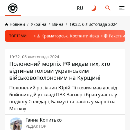
RU
Новини
Україна
Війна
19:32, 6 Листопада 2024
⚠️ Краматорськ, Костянтинівка
🔴 Ракетний 
ТОПТЕМИ:
19:32, 06 листопада 2024
Полонений морпіх РФ видав тих, хто
відтинав голови українським
військовополоненим на Курщині
Полонений росіянин Юрій Піткевич мав досвід
бойових дій у складі ПВК Вагнер і брав участь у
подіях у Соледарі, Бахмуті та навіть у марші на
Москву
Ганна Копитько
РЕДАКТОР