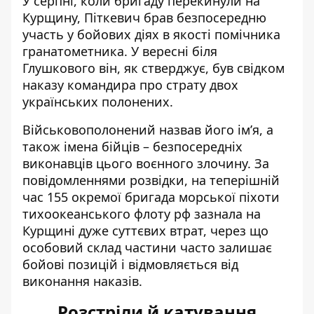
У серпні, коли бригаду перекинули на
Курщину, Піткевич брав безпосередню
участь у бойових діях в якості помічника
гранатометника. У вересні біля
Глушкового він, як стверджує, був свідком
наказу командира про страту двох
українських полонених.
Військовополонений назвав його ім’я, а
також імена бійців – безпосередніх
виконавців цього воєнного злочину. За
повідомленнями розвідки, на теперішній
час 155 окремої бригада морської піхоти
тихоокеанського флоту рф зазнала на
Курщині дуже суттєвих втрат, через що
особовий склад частини часто залишає
бойові позицій і відмовляється від
виконання наказів.
Розстріли й катування