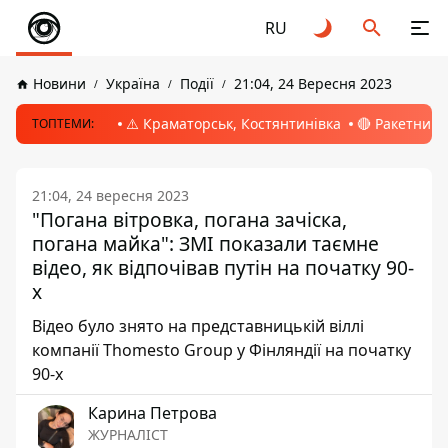
RU
Новини
Україна
Події
21:04, 24 Вересня 2023
⚠️ Краматорськ, Костянтинівка
🔴 Ракетний 
ТОПТЕМИ:
21:04, 24 вересня 2023
"Погана вітровка, погана зачіска,
погана майка": ЗМІ показали таємне
відео, як відпочівав путін на початку 90-
х
Відео було знято на представницькій віллі
компанії Thomesto Group у Фінляндії на початку
90-х
Карина Петрова
ЖУРНАЛІСТ