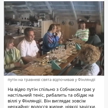
путін на травневі свята відпочивав у Фінляндії
На відео путін спільно з Собчаком грає у
настільний теніс, рибалить та обідає на
віллі у Фінляндії. Він виглядає зовсім
неохайно: волосся жирне, ніякої зачіски,