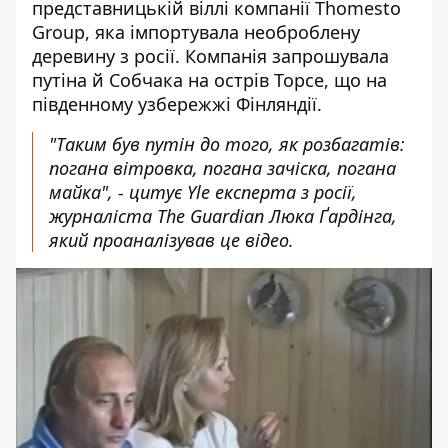
представницькій віллі компанії Thomesto
Group, яка імпортувала необроблену
деревину з росії. Компанія запрошувала
путіна й Собчака на острів Торсе, що на
південному узбережжі Фінляндії.
"Таким був путін до того, як розбагатів:
погана вітровка, погана зачіска, погана
майка", - цитує Yle експерта з росії,
журналіста The Guardian Люка Ґардінга,
який проаналізував це відео.