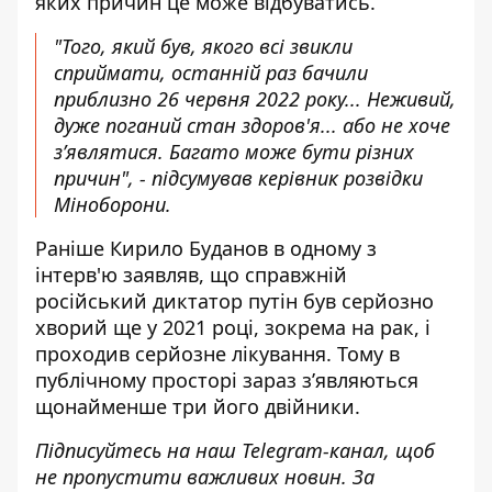
яких причин це може відбуватись.
"Того, який був, якого всі звикли
сприймати, останній раз бачили
приблизно 26 червня 2022 року... Неживий,
дуже поганий стан здоров'я... або не хоче
з’являтися. Багато може бути різних
причин", - підсумував керівник розвідки
Міноборони.
Раніше Кирило Буданов
в одному з
інтерв'ю заявляв
, що справжній
російський диктатор путін був серйозно
хворий ще у 2021 році, зокрема на рак, і
проходив серйозне лікування. Тому в
публічному просторі зараз з’являються
щонайменше три його двійники.
Підписуйтесь на наш
Telegram-канал
, щоб
не пропустити важливих новин. За