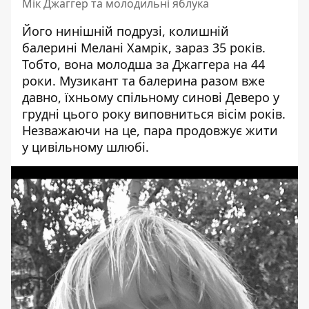
Мік Джаггер та молодильні яблука
Його нинішній подрузі, колишній
балерині
Мелані Хамрік
, зараз 35 років.
Тобто, вона молодша за Джаггера на 44
роки. Музикант та балерина разом вже
давно, їхньому спільному синові Деверо у
грудні цього року виповниться вісім років.
Незважаючи на це, пара продовжує жити
у цивільному шлюбі.