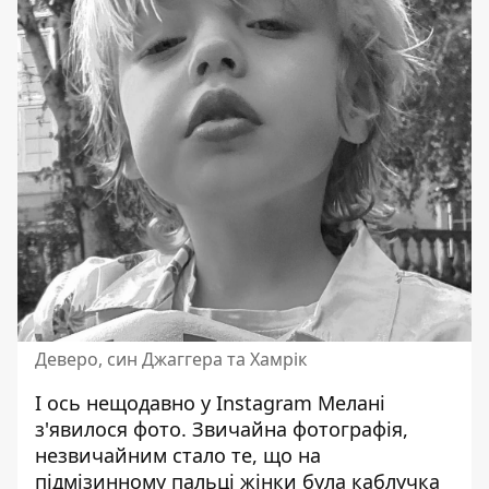
Деверо, син Джаггера та Хамрік
І ось нещодавно у Instagram Мелані
з'явилося фото. Звичайна фотографія,
незвичайним стало те, що на
підмізинному пальці жінки була каблучка