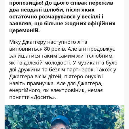
пропозицію! До цього співак пережив
два невдалі шлюби, після яких
остаточно розчарувався у весіллі і
заявляв, що більше жодних офіційних
церемоній.
Міку Джаггеру наступного літа
виповниться 80 років. Але він продовжує
залишатися таким самим
життєлюбним
,
як і в далекій молодості. У музиканта було
дві дружини та безліч партнерок. Також у
Джаггера вісім дітей, п'ятеро онуків і
навіть правнучка. Але для Джаггера,
енергійного, як електровіник, немає
поняття «Досить».