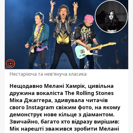
Нестаріюча та нев'януча класика
Нещодавно Мелані Хамрік, цивільна
дружина вокаліста
The Rolling Stones
Міка Джаггера
, здивувала читачів
свого Instagram свіжим фото, на якому
демонструє нове кільце з діамантом.
Звичайно, багато хто відразу вирішив:
Мік нарешті зважився зробити Мелані