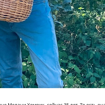
ине
Мелани Хемрик
, сейчас 35 лет. То есть он