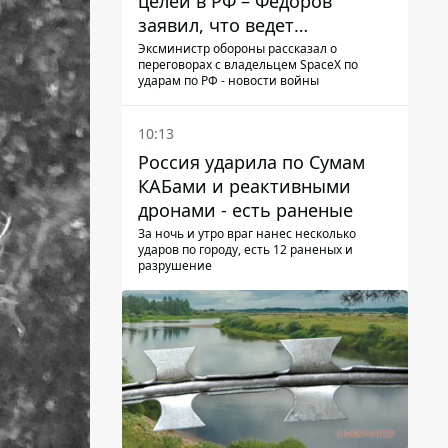
целей в РФ – Федоров
заявил, что ведет
переговоры с Илоном
Эксминистр обороны рассказал о
переговорах с владельцем SpaceX по
Маском
ударам по РФ - новости войны
10:13
Россия ударила по Сумам
КАБами и реактивными
дронами - есть раненые
За ночь и утро враг нанес несколько
ударов по городу, есть 12 раненых и
разрушение