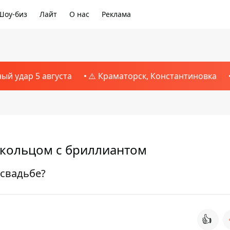
Шоу-биз
Лайт
О нас
Реклама
ный удар 5 августа
⚠️ Краматорск, Константиновка
 кольцом с бриллиантом
 свадьбе?
👍