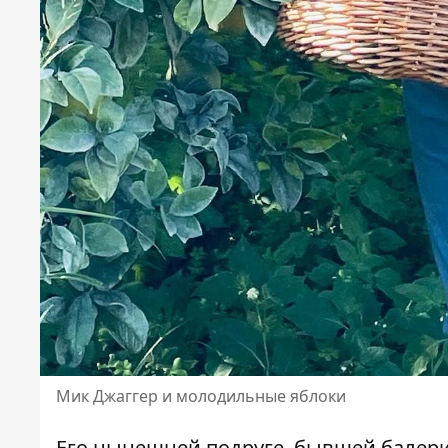
Мик Джаггер и молодильные яблоки
Его нынешней подруге, бывшей балер