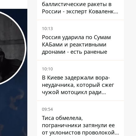
баллистические ракеты в
России - эксперт Коваленко
дал ответ, который вряд ли
понравится украинцам
10:13
Россия ударила по Сумам
КАБами и реактивными
дронами - есть раненые
10:10
В Киеве задержали вора-
неудачника, который сжег
чужой мотоцикл ради
содержимого багажника
09:54
Тиса обмелела,
пограничники затянули ее
от уклонистов проволокой