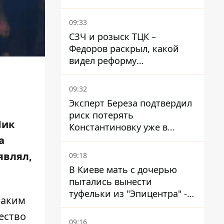
Егоза, которая убивает
диких животных -
09:33
правозащитники бьют
СЗЧ и розыск ТЦК –
тревогу
Федоров раскрыл, какой
видел реформу
мобилизации
09:32
Эксперт Береза ​​подтвердил
риск потерять
Мик
Константиновку уже в
ближайшие месяцы
а
являл,
09:18
В Киеве мать с дочерью
пытались вынести
туфельки из "Эпицентра" -
таким
суд вынес приговор
ество
09:16