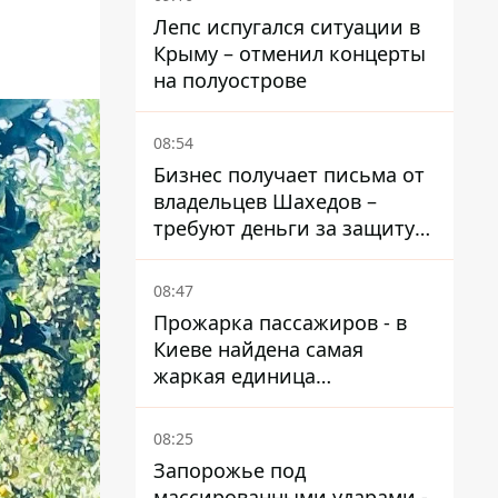
Лепс испугался ситуации в
Крыму – отменил концерты
на полуострове
08:54
Бизнес получает письма от
владельцев Шахедов –
требуют деньги за защиту
от атак
08:47
Прожарка пассажиров - в
Киеве найдена самая
жаркая единица
общественного транспорта
08:25
Запорожье под
массированными ударами -