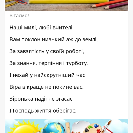
Вітаємо!
Наші милі, любі вчителі,
Вам поклон низький аж до землі,
За завзятість у своїй роботі,
За знання, терпіння і турботу.
І нехай у найскрутніший час
Віра в краще не покине вас,
Зіронька надії не згасає,
І Господь життя оберігає.