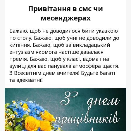
Привітання в смс чи
месенджерах
Бажаю, щоб не доводилося бити указкою
по столу. Бажаю, щоб учні не доводили до
кипіння. Бажаю, щоб за викладацький
ентузіазм якомога частіше давалася
премія. Бажаю, щоб у класі, вдома і на
вулиці для вас панувала атмосфера щастя.
З Всесвітнім днем вчителя! Будьте багаті
та адекватні!