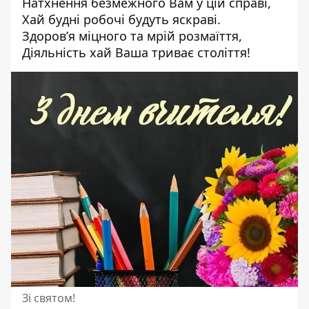
Натхнення безмежного Вам у цій справі,
Хай будні робочі будуть яскраві.
Здоров’я міцного та мрій розмаїття,
Діяльність хай Ваша триває століття!
Зі святом!