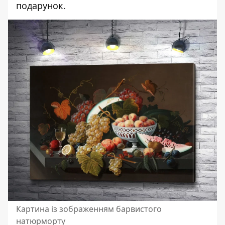
подарунок.
Картина із зображенням барвистого
натюрморту