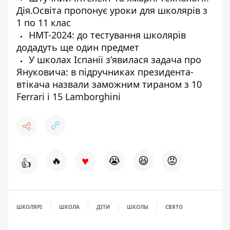
Дія.Освіта пропонує уроки для школярів з
1 по 11 клас
НМТ-2024: до тестування школярів
додадуть ще один предмет
У школах Іспанії зʼявилася задача про
Януковича: в підручниках президента-
втікача назвали заможним тираном з 10
Ferrari і 15 Lamborghini
♥
🔥
😭
😆
😡
👍
ШКОЛЯРІ
ШКОЛА
ДІТИ
ШКОЛЫ
СВЯТО