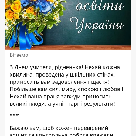
Вітаємо!
З Днем учителя, рідненька! Нехай кожна
хвилина, проведена у шкільних стінах,
приносить вам задоволення і щастя!
Побільше вам сил, миру, спокою і любові!
Нехай ваша праця завжди приносить
великі плоди, а учні - гарні результати!
***
Бажаю вам, щоб кожен перевірений
зошит та контрольна робота вражали