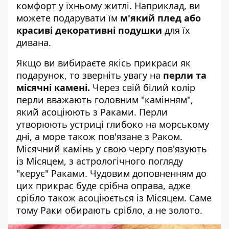
комфорт у їхньому житлі. Наприклад, ви
можете подарувати їм
м'який плед або
красиві декоративні подушки
для їх
дивана.
Якщо ви вибираєте якісь прикраси як
подарунок, то зверніть увагу на
перли та
місячні камені.
Через свій білий колір
перли вважають головним "камінням",
який асоціюють з Раками. Перли
утворюють устриці глибоко на морському
дні, а море також пов'язане з Раком.
Місячний камінь у свою чергу пов'язують
із Місяцем, з астрологічного погляду
"керує" Раками. Чудовим доповненням до
цих прикрас буде срібна оправа, адже
срібло також асоціюється із Місяцем. Саме
тому Раки обирають срібло, а не золото.