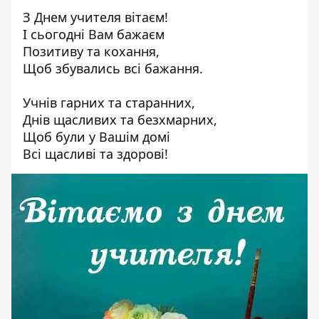
З Днем учителя вітаєм!
І сьогодні Вам бажаєм
Позитиву та кохання,
Щоб збувались всі бажання.
Учнів гарних та старанних,
Днів щасливих та безхмарних,
Щоб були у Вашім домі
Всі щасливі та здорові!