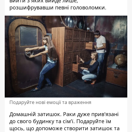
вийти з яких вийде лише,
розшифрувавши певні головоломки.
Подаруйте нові емоції та враження
Домашній затишок. Раки дуже прив'язані
до свого будинку та сім'ї. Подаруйте їм
щось, що допоможе створити затишок та