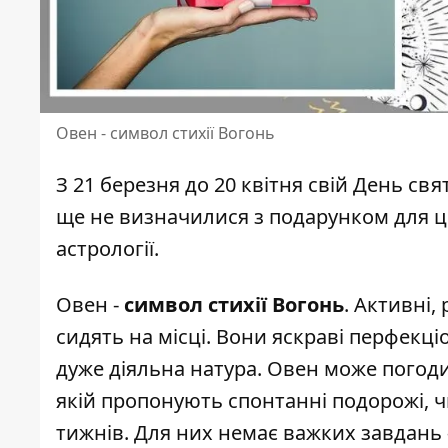
Овен - символ стихії Вогонь
З 21 березня до 20 квітня
свій День св
ще не визначилися з подарунком для ць
астрології.
Овен -
символ стихії Вогонь
. Активні,
сидять на місці. Вони яскраві перфекці
дуже діяльна натура. Овен може погоди
якій пропонують спонтанні подорожі, ч
тижнів. Для них немає важких завдань -