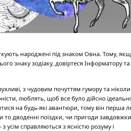
яткують народжені
під знаком Овна. Тому, якщ
ого знаку зодіаку, довіртеся Інформатору та
 рухливі, з чудовим почуттям гумору та ніколи
оністи, люблять, щоб все було дійсно ідеальн
тися на будь-які авантюри, тому він перша 
и то дводенні поїздки, чи пригоди завдовжки
 з усім справляються з ясністю розуму і