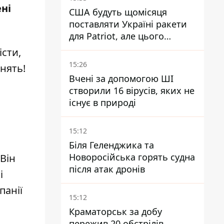
ні
США будуть щомісяця
поставляти Україні ракети
для Patriot, але цього
недостатньо - Зеленський
істи,
15:26
інять!
Вчені за допомогою ШІ
створили 16 вірусів, яких не
існує в природі
15:12
Біля Геленджика та
Новоросійська горять судна
Він
після атак дронів
і
панії
15:12
Краматорськ за добу
пережив 20 обстрілів,