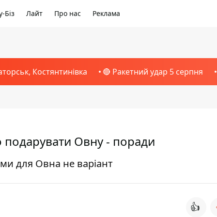
-Біз
Лайт
Про нас
Реклама
аторськ, Костянтинівка
🔴 Ракетний удар 5 серпня
о подарувати Овну - поради
ами для Овна не варіант
👍