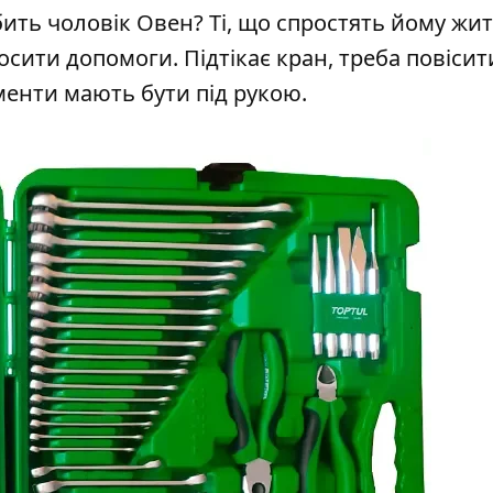
ить чоловік Овен? Ті, що спростять йому житт
осити допомоги. Підтікає кран, треба повісит
ументи мають бути під рукою.