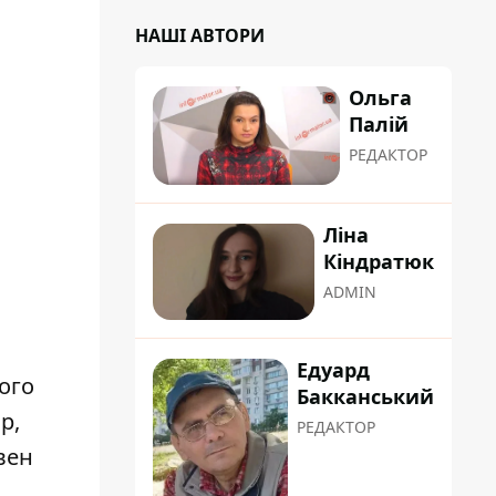
НАШІ АВТОРИ
Ольга
Палій
РЕДАКТОР
Ліна
Кіндратюк
ADMIN
Едуард
лого
Бакканський
р,
РЕДАКТОР
вен