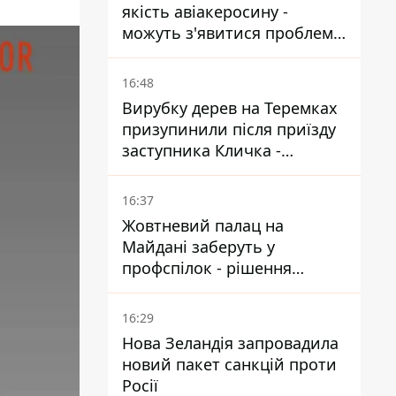
якість авіакеросину -
можуть з'явитися проблеми
з літаками до Якутії
16:48
Вирубку дерев на Теремках
призупинили після приїзду
заступника Кличка -
почався діалог
16:37
Жовтневий палац на
Майдані заберуть у
профспілок - рішення
Господарського суду
16:29
Нова Зеландія запровадила
новий пакет санкцій проти
Росії