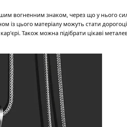
ішим вогненним знаком, через що у нього с
аном із цього матеріалу можуть стати дорогоц
кар'єрі. Також можна підібрати цікаві металев