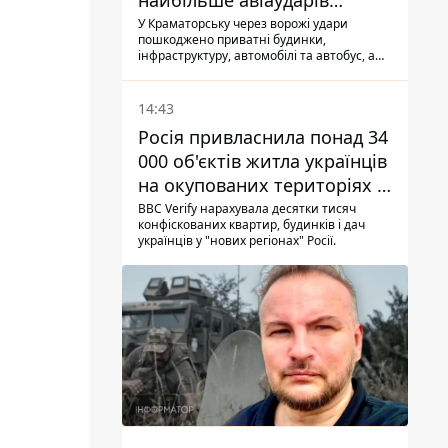
найбільше авіаударів
КАБ-250
У Краматорську через ворожі удари
пошкоджено приватні будинки,
інфраструктуру, автомобілі та автобус, а
загалом за добу на Донеччині загинула
одна людина і ще 15 отримали поранення
14:43
Росія привласнила понад 34
000 об'єктів житла українців
на окупованих територіях -
розслідування BBC
BBC Verify нарахувала десятки тисяч
конфіскованих квартир, будинків і дач
українців у "нових регіонах" Росії.