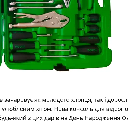
ів зачаровує як молодого хлопця, так і дорос
е улюбленим хітом. Нова консоль для відеоіго
 будь-який з цих дарів на День Народження О