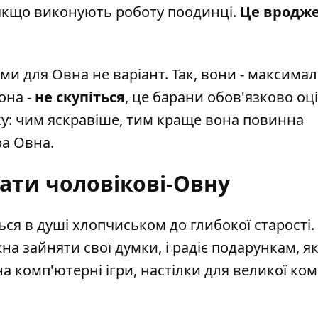
якщо виконують роботу поодинці.
Це вродже
ми для Овна не варіант. Так, вони - максимал
она -
не скупіться
, це барани обов'язково оц
ку: чим яскравіше, тим краще вона повинна
ра Овна.
ати чоловікові-Овну
я в душі хлопчиськом до глибокої старості. 
а зайняти свої думки, і радіє подарункам, як
 комп'ютерні ігри, настілки для великої ком