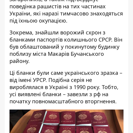
поведінка рашистів на тих частинах
України, які наразі тимчасово знаходяться
під їхньою окупацією.
Зокрема, знайшли ворожий схрон з
бланками паспортів колишнього СРСР. Він
був облаштований у покинутому будинку
поблизу міста Макарів Бучанського
району.
Ці бланки були саме українського зразка –
від імені УРСР. Подібна серія не
вироблялася в Україні з 1990 року. Тобто,
усі виявлені бланки – завезли з рф на
початку повномасштабного вторгнення.