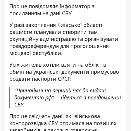
Про це повідомляє
Інформатор
з
посиланням на
дані СБУ
.
У разі захоплення Київської області
рашисти планували створити там
окупаційну адміністрацію та організувати
псевдореферендум для проголошення
місцевої республіки.
Усіх жителів хотіли взяти на облік і в
обмін на українські документи примусово
роздати паспорти СРСР.
"Принаймні на перший час до видачі
документів рф", – йдеться в повідомленні
СБУ.
Про це свідчать дані, які військова
контррозвідка СБУ отримала на позиціях
загарбників, а також підтверджує