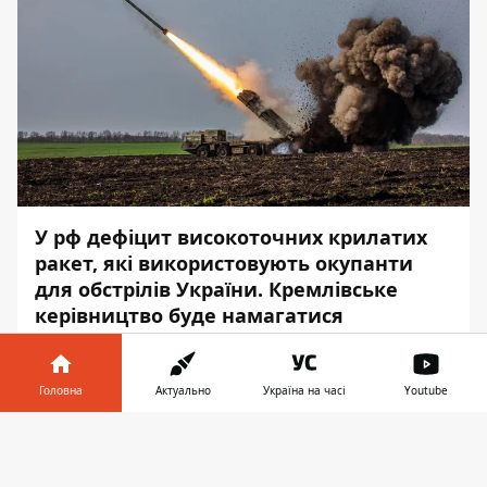
У рф дефіцит високоточних крилатих
ракет, які використовують окупанти
для обстрілів України. Кремлівське
керівництво буде намагатися
заморозити війну на певний проміжок
часу.
Головна
Актуально
Україна на часі
Youtube
Про це
заявив
заступник глави військової
Інформатор у
розвідки України Вадим Скібіцький,
Завантажити
телефоні
👉
передає
Інформатор
.